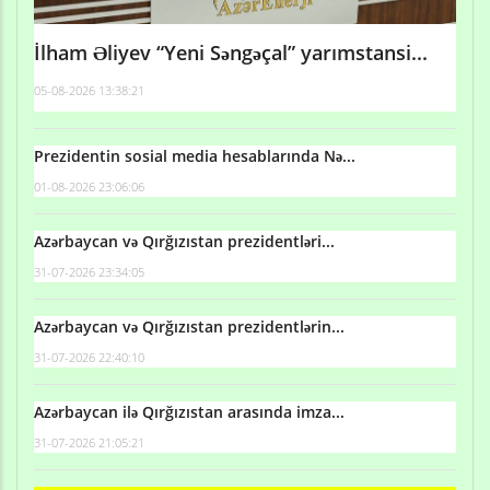
İlham Əliyev “Yeni Səngəçal” yarımstansi...
05-08-2026 13:38:21
Prezidentin sosial media hesablarında Nə...
01-08-2026 23:06:06
Azərbaycan və Qırğızıstan prezidentləri...
31-07-2026 23:34:05
Azərbaycan və Qırğızıstan prezidentlərin...
31-07-2026 22:40:10
Azərbaycan ilə Qırğızıstan arasında imza...
31-07-2026 21:05:21