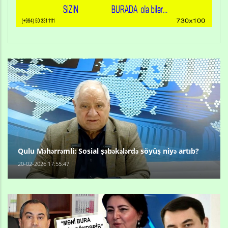
Qulu Məhərrəmli: Sosial şəbəkələrdə söyüş niyə artıb?
20-02-2026 17:55:47