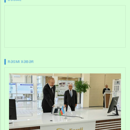
RƏSMI XƏBƏR