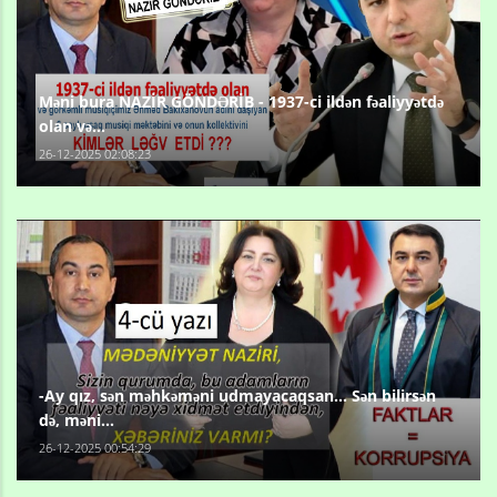
Məni bura NAZİR GÖNDƏRİB - 1937-ci ildən fəaliyyətdə
olan və...
26-12-2025 02:08:23
-Ay qız, sən məhkəməni udmayacaqsan... Sən bilirsən
də, məni...
26-12-2025 00:54:29