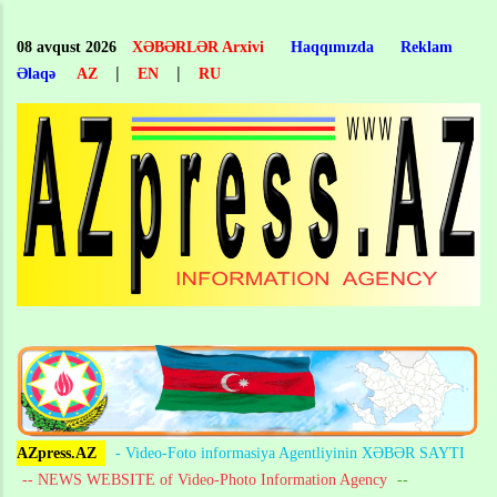
Skip
to
08 avqust 2026
XƏBƏRLƏR Arxivi
Haqqımızda
Reklam
main
|
|
Əlaqə
AZ
EN
RU
content
AZpress.AZ
- Video-Foto informasiya Agentliyinin XƏBƏR SAYTI
-- NEWS WEBSITE of Video-Photo Information Agency
--