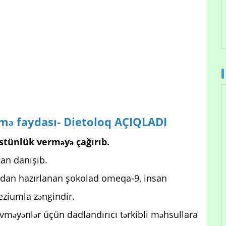
mə faydası- Dietoloq AÇIQLADI
stünlük verməyə çağırıb.
an danışıb.
ından hazırlanan şokolad omeqa-9, insan
ziumla zəngindir.
evməyənlər üçün dadlandırıcı tərkibli məhsullara