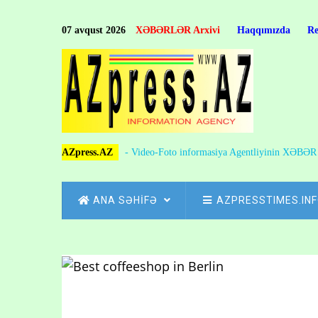
Skip
to
07 avqust 2026
XƏBƏRLƏR Arxivi
Haqqımızda
R
main
content
AZpress.AZ
- Video-Foto informasiya Agentliyinin XƏBƏ
MAIN
ANA SƏHİFƏ
AZPRESSTIMES.IN
NAVIGATION
Skip
to
Breadcrumb
main
content