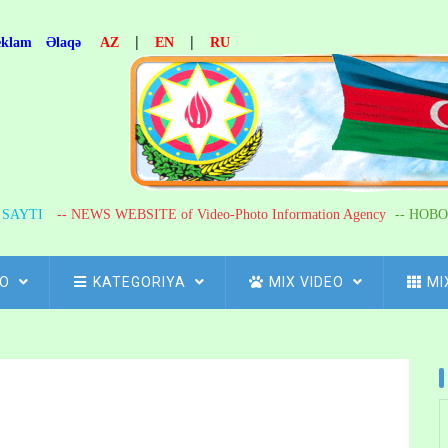
|
|
eklam
Əlaqə
AZ
EN
RU
R SAYTI
-- NEWS WEBSITE of Video-Photo Information Agency
-- НОВО
FO
KATEGORIYA
MIX VIDEO
MI