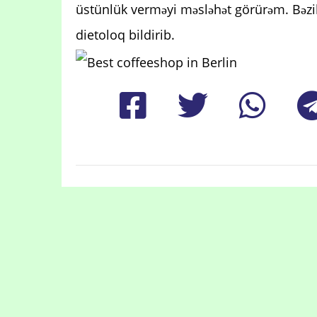
üstünlük verməyi məsləhət görürəm. Bəzil
dietoloq bildirib.