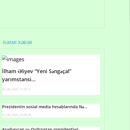
RƏSMI XƏBƏR
İlham Əliyev “Yeni Səngəçal”
yarımstansi...
05-08-2026 13:38:21
Prezidentin sosial media hesablarında Nə...
01-08-2026 23:06:06
Azərbaycan və Qırğızıstan prezidentləri...