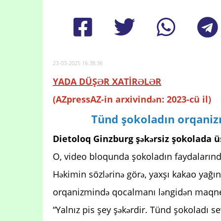
23-03-2025 16:38:36
YADA DÜŞƏR XATİRƏLƏR
(AZpressAZ-in arxivindən: 2023-cü il)
Tünd şokoladın orqaniz
Dietoloq Ginzburg şəkərsiz şokolada ü
O, video bloqunda şokoladın faydalarınd
Həkimin sözlərinə görə, yaxşı kakao yağ
orqanizmində qocalmanı ləngidən maqne
“Yalnız pis şey şəkərdir. Tünd şokoladı s