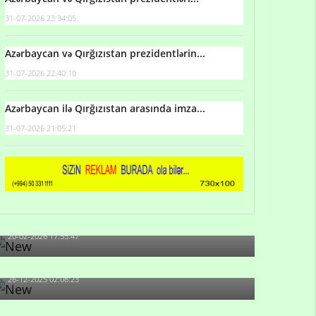
31-07-2026 23:34:05
Azərbaycan və Qırğızıstan prezidentlərin...
31-07-2026 22:40:10
Azərbaycan ilə Qırğızıstan arasında imza...
31-07-2026 21:05:21
Qulu Məhərrəmli: Sosial şəbəkələrdə söyüş niyə
artıb?
20-02-2026 17:55:47
Məni bura NAZİR GÖNDƏRİB - 1937-ci ildən
fəaliyyətdə olan və...
26-12-2025 02:08:23
-Ay qız, sən məhkəməni udmayacaqsan... Sən
bilirsən də, məni...