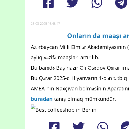
26-03-2025 16:48:47
Onların da maaşı ar
Azərbaycan Milli Elmlər Akademiyasının (
aylıq vəzifə maaşları artırılıb.
Bu barədə Baş nazir Əli Əsədov Qərar imz
Bu Qərar 2025-ci il yanvarın 1-dən tətbiq e
AMEA-nın Naxçıvan bölməsinin Aparatının i
buradan
tanış olmaq mümkündür.