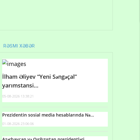
RƏSMI XƏBƏR
İlham Əliyev “Yeni Səngəçal”
yarımstansi...
05-08-2026 13:38:21
Prezidentin sosial media hesablarında Nə...
01-08-2026 23:06:06
Azərbaycan və Qırğızıstan prezidentləri...