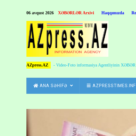
Skip
to
06 avqust 2026
XƏBƏRLƏR Arxivi
Haqqımızda
R
main
content
AZpress.AZ
- Video-Foto informasiya Agentliyinin XƏBƏ
MAIN
ANA SƏHİFƏ
AZPRESSTIMES.IN
NAVIGATION
Skip
to
Breadcrumb
main
content