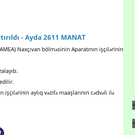
tırıldı - Ayda 2611 MANAT
AMEA) Naxçıvan bölməsinin Aparatının işçilərinin
alayıb.
dilir.
şçilərinin aylıq vəzifə maaşlarının cədvəli ilə