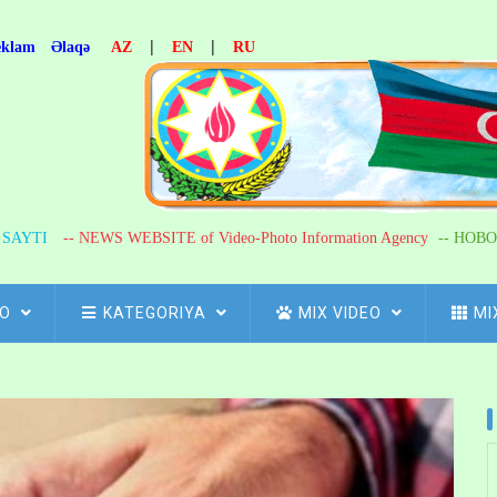
|
|
eklam
Əlaqə
AZ
EN
RU
R SAYTI
-- NEWS WEBSITE of Video-Photo Information Agency
-- НОВО
FO
KATEGORIYA
MIX VIDEO
MI