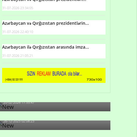
31-07-2026 23:34:05
Azərbaycan və Qırğızıstan prezidentlərin...
31-07-2026 22:40:10
Azərbaycan ilə Qırğızıstan arasında imza...
31-07-2026 21:05:21
Qulu Məhərrəmli: Sosial şəbəkələrdə söyüş niyə
artıb?
20-02-2026 17:55:47
Məni bura NAZİR GÖNDƏRİB - 1937-ci ildən
fəaliyyətdə olan və...
26-12-2025 02:08:23
-Ay qız, sən məhkəməni udmayacaqsan... Sən
bilirsən də, məni...