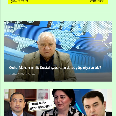
Qulu Məhərrəmli: Sosial şəbəkələrdə söyüş niyə artıb?
20-02-2026 17:55:47