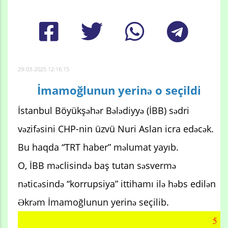
29-03-2025 12:16:15
İmamoğlunun yerinə o seçildi
İstanbul Böyükşəhər Bələdiyyə (İBB) sədri
vəzifəsini CHP-nin üzvü Nuri Aslan icra edəcək.
Bu haqda “TRT haber” məlumat yayıb.
O, İBB məclisində baş tutan səsvermə
nəticəsində “korrupsiya” ittihamı ilə həbs edilən
Əkrəm İmamoğlunun yerinə seçilib.