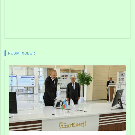
RƏSMI XƏBƏR