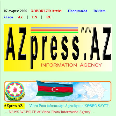
Skip
to
07 avqust 2026
XƏBƏRLƏR Arxivi
Haqqımızda
Reklam
main
|
|
Əlaqə
AZ
EN
RU
content
AZpress.AZ
- Video-Foto informasiya Agentliyinin XƏBƏR SAYTI
-- NEWS WEBSITE of Video-Photo Information Agency
--