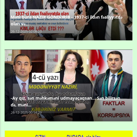
Məni bura NAZİR GÖNDƏRİB - 1937-ci ildən fəaliyyətdə
olan və...
26-12-2025 02:08:23
-Ay qız, sən məhkəməni udmayacaqsan... Sən bilirsən
də, məni...
26-12-2025 00:54:29