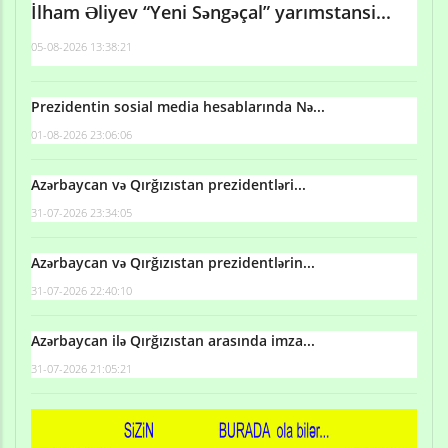
İlham Əliyev “Yeni Səngəçal” yarımstansi...
05-08-2026 13:38:21
Prezidentin sosial media hesablarında Nə...
01-08-2026 23:06:06
Azərbaycan və Qırğızıstan prezidentləri...
31-07-2026 23:34:05
Azərbaycan və Qırğızıstan prezidentlərin...
31-07-2026 22:40:10
Azərbaycan ilə Qırğızıstan arasında imza...
31-07-2026 21:05:21