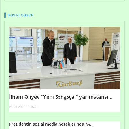
RƏSMI XƏBƏR
İlham Əliyev “Yeni Səngəçal” yarımstansi...
05-08-2026 13:38:21
Prezidentin sosial media hesablarında Nə...