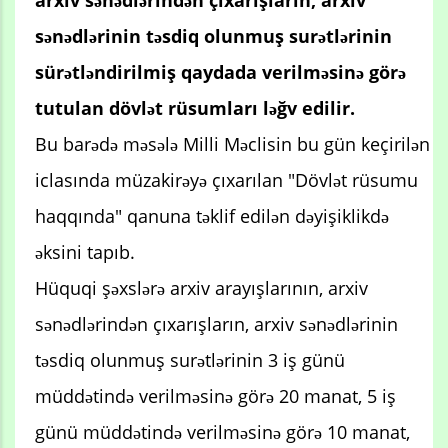
arxiv sənədlərindən çıxarışların, arxiv
sənədlərinin təsdiq olunmuş surətlərinin
sürətləndirilmiş qaydada verilməsinə görə
tutulan dövlət rüsumları ləğv edilir.
Bu barədə məsələ Milli Məclisin bu gün keçirilən
iclasında müzakirəyə çıxarılan "Dövlət rüsumu
haqqında" qanuna təklif edilən dəyişiklikdə
əksini tapıb.
Hüquqi şəxslərə arxiv arayışlarının, arxiv
sənədlərindən çıxarışların, arxiv sənədlərinin
təsdiq olunmuş surətlərinin 3 iş günü
müddətində verilməsinə görə 20 manat, 5 iş
günü müddətində verilməsinə görə 10 manat,