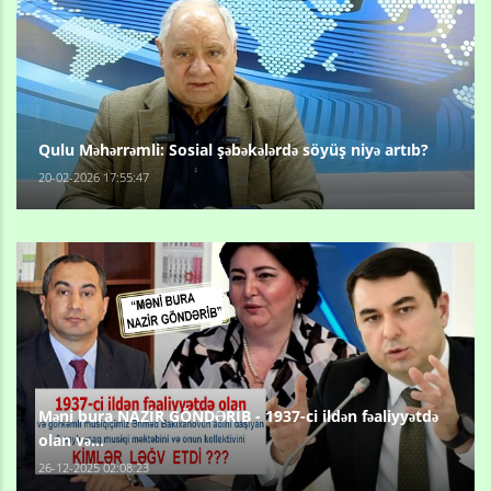
Qulu Məhərrəmli: Sosial şəbəkələrdə söyüş niyə artıb?
20-02-2026 17:55:47
Məni bura NAZİR GÖNDƏRİB - 1937-ci ildən fəaliyyətdə
olan və...
26-12-2025 02:08:23