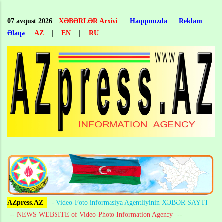
Skip
to
07 avqust 2026
XƏBƏRLƏR Arxivi
Haqqımızda
Reklam
main
|
|
Əlaqə
AZ
EN
RU
content
AZpress.AZ
- Video-Foto informasiya Agentliyinin XƏBƏR SAYTI
-- NEWS WEBSITE of Video-Photo Information Agency
--