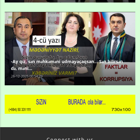
-Ay qız, sən məhkəməni udmayacaqsan... Sən bilirsən
də, məni...
26-12-2025 00:54:29
Connect with us