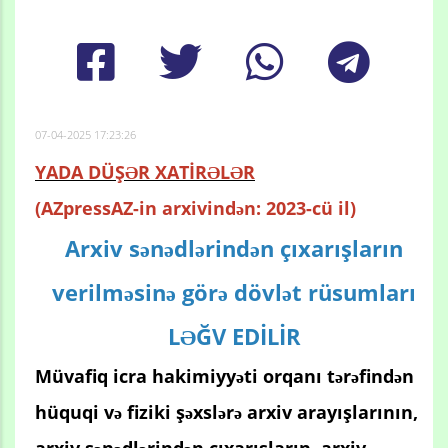
07-04-2025 17:23:26
YADA DÜŞƏR XATİRƏLƏR
(AZpressAZ-in arxivindən: 2023-cü il)
Arxiv sənədlərindən çıxarışların
verilməsinə görə dövlət rüsumları
LƏĞV EDİLİR
Müvafiq icra hakimiyyəti orqanı tərəfindən
hüquqi və fiziki şəxslərə arxiv arayışlarının,