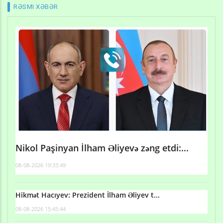
RƏSMI XƏBƏR
Nikol Paşinyan İlham Əliyevə zəng etdi:...
08-08-2026 19:33:49
Hikmət Hacıyev: Prezident İlham Əliyev t...
08-08-2026 15:45:44