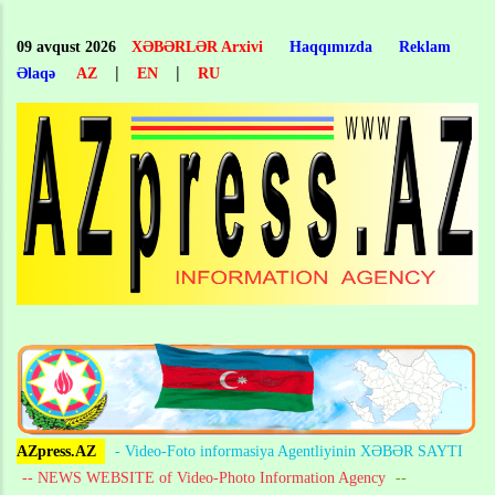
Skip
to
09 avqust 2026
XƏBƏRLƏR Arxivi
Haqqımızda
Reklam
main
|
|
Əlaqə
AZ
EN
RU
content
AZpress.AZ
- Video-Foto informasiya Agentliyinin XƏBƏR SAYTI
-- NEWS WEBSITE of Video-Photo Information Agency
--