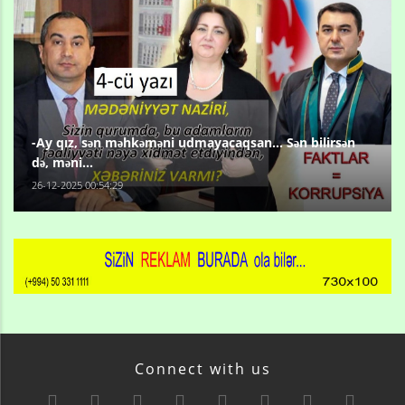
-Ay qız, sən məhkəməni udmayacaqsan... Sən bilirsən
də, məni...
26-12-2025 00:54:29
Connect with us