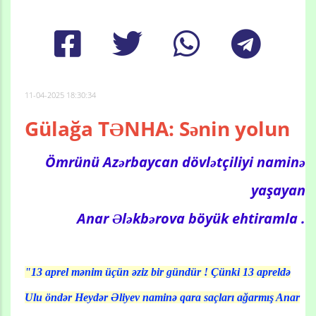
11-04-2025 18:30:34
Gülağa TƏNHA: Sənin yolun
Ömrünü Azərbaycan dövlətçiliyi naminə
yaşayan
Anar Ələkbərova böyük ehtiramla .
"13 aprel mənim üçün əziz bir gündür ! Çünki 13 apreldə
Ulu öndər Heydər Əliyev naminə qara saçları ağarmış Anar