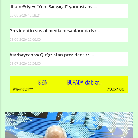
İlham Əliyev “Yeni Səngəçal” yarımstansi...
05-08-2026 13:38:21
Prezidentin sosial media hesablarında Nə...
01-08-2026 23:06:06
Azərbaycan və Qırğızıstan prezidentləri...
31-07-2026 23:34:05