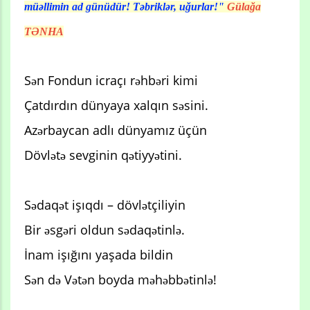
müəllimin ad günüdür! Təbriklər, uğurlar!"
Gülağa
TƏNHA
Sən Fondun icraçı rəhbəri kimi
Çatdırdın dünyaya xalqın səsini.
Azərbaycan adlı dünyamız üçün
Dövlətə sevginin qətiyyətini.
Sədaqət işıqdı – dövlətçiliyin
Bir əsgəri oldun sədaqətinlə.
İnam işığını yaşada bildin
Sən də Vətən boyda məhəbbətinlə!