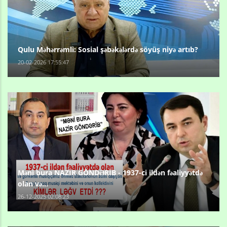
Qulu Məhərrəmli: Sosial şəbəkələrdə söyüş niyə artıb?
20-02-2026 17:55:47
Məni bura NAZİR GÖNDƏRİB - 1937-ci ildən fəaliyyətdə
olan və...
26-12-2025 02:08:23