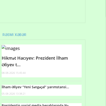
RƏSMI XƏBƏR
Hikmət Hacıyev: Prezident İlham
Əliyev t...
08-08-2026 15:45:44
İlham Əliyev “Yeni Səngəçal” yarımstansi...
05-08-2026 13:38:21
Prezidentin sosial media hesablarında Nə...