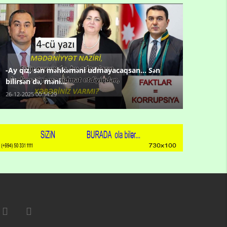
-Ay qız, sən məhkəməni udmayacaqsan... Sən
bilirsən də, məni...
26-12-2025 00:54:29