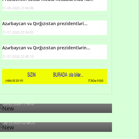
01-08-2026 23:06:06
Azərbaycan və Qırğızıstan prezidentləri...
31-07-2026 23:34:05
Azərbaycan və Qırğızıstan prezidentlərin...
31-07-2026 22:40:10
Qulu Məhərrəmli: Sosial şəbəkələrdə söyüş niyə
artıb?
20-02-2026 17:55:47
Məni bura NAZİR GÖNDƏRİB - 1937-ci ildən
fəaliyyətdə olan və...
26-12-2025 02:08:23