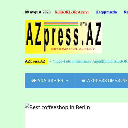
Skip
to
08 avqust 2026
XƏBƏRLƏR Arxivi
Haqqımızda
R
main
content
AZpress.AZ
- Video-Foto informasiya Agentliyinin XƏBƏ
MAIN
ANA SƏHİFƏ
AZPRESSTIMES.IN
NAVIGATION
Skip
to
Breadcrumb
main
content