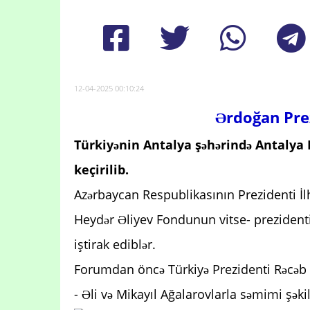
12-04-2025 00:10:24
Ərdoğan Prez
Türkiyənin Antalya şəhərində Antaly
keçirilib.
Azərbaycan Respublikasının Prezidenti İl
Heydər Əliyev Fondunun vitse- prezidenti 
iştirak ediblər.
Forumdan öncə Türkiyə Prezidenti Rəcəb 
- Əli və Mikayıl Ağalarovlarla səmimi şəki