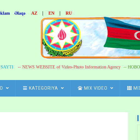
|
|
eklam
Əlaqə
AZ
EN
RU
R SAYTI
-- NEWS WEBSITE of Video-Photo Information Agency
-- НОВО
FO
KATEGORIYA
MIX VIDEO
MI