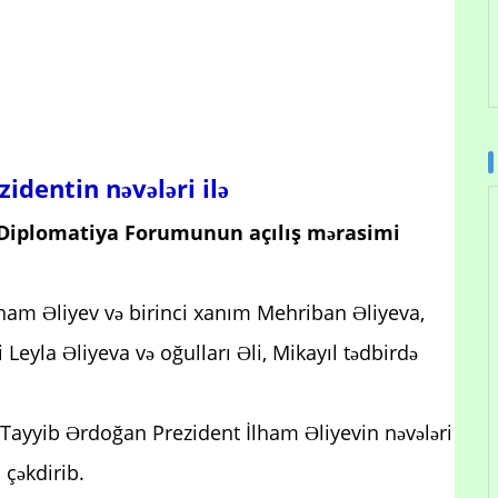
identin nəvələri ilə
a Diplomatiya Forumunun açılış mərasimi
ham Əliyev və birinci xanım Mehriban Əliyeva,
Leyla Əliyeva və oğulları Əli, Mikayıl tədbirdə
Tayyib Ərdoğan Prezident İlham Əliyevin nəvələri
l çəkdirib.