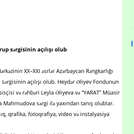
up sərgisinin açılışı olub
ərkəzinin XX–XXI əsrlər Azərbaycan Rəngkarlığı
 sərgisinin açılışı olub. Heydər Əliyev Fondunun
əsisçisi və rəhbəri Leyla Əliyeva və “YARAT” Müasir
da Mahmudova sərgi ilə yaxından tanış olublar.
ıq, qrafika, fotoqrafiya, video və instalyasiya