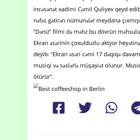
incəsənət xadimi Cəmil Quliyev qeyd edib ki
nəfəs gətirən nümunələr meydana çıxmışd
“Dəniz” filmi də məhz bu dövrün məhsul
Ekran əsərinin çoxulduzlu aktyor heyəti
deyib: “Ekran əsəri cəmi 17 dəqiqə davam
musiqi və səslərlə müşayiət olunur. Musiq
ötürür”.