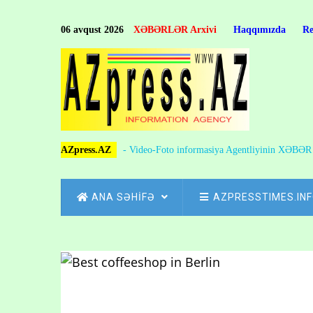
Skip
to
06 avqust 2026
XƏBƏRLƏR Arxivi
Haqqımızda
R
main
content
AZpress.AZ
- Video-Foto informasiya Agentliyinin XƏBƏ
MAIN
ANA SƏHİFƏ
AZPRESSTIMES.IN
NAVIGATION
Skip
to
Breadcrumb
main
content