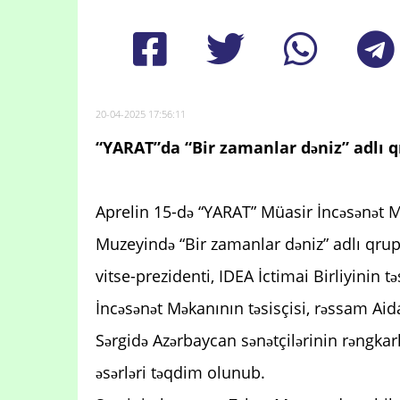
20-04-2025 17:56:11
“YARAT”da “Bir zamanlar dəniz” adlı qr
Aprelin 15-də “YARAT” Müasir İncəsənət M
Muzeyində “Bir zamanlar dəniz” adlı qrup
vitse-prezidenti, IDEA İctimai Birliyinin t
İncəsənət Məkanının təsisçisi, rəssam Ai
Sərgidə Azərbaycan sənətçilərinin rəngkarl
əsərləri təqdim olunub.