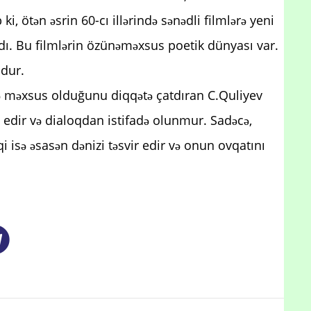
, ötən əsrin 60-cı illərində sənədli filmlərə yeni
ı. Bu filmlərin özünəməxsus poetik dünyası var.
udur.
nə məxsus olduğunu diqqətə çatdıran C.Quliyev
 edir və dialoqdan istifadə olunmur. Sadəcə,
i isə əsasən dənizi təsvir edir və onun ovqatını