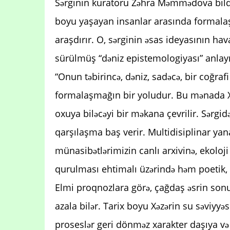
Sərginin kuratoru Zəhra Məmmədova bildirib
boyu yaşayan insanlar arasında formalaşm
araşdırır. O, sərginin əsas ideyasının hava
sürülmüş “dəniz epistemologiyası” anlayış
“Onun təbirincə, dəniz, sadəcə, bir coğra
formalaşmağın bir yoludur. Bu mənada Xəzə
oxuya biləcəyi bir məkana çevrilir. Sərgi
qarşılaşma baş verir. Multidisiplinar yan
münasibətlərimizin canlı arxivinə, ekoloj
qurulması ehtimalı üzərində həm poetik, 
Elmi proqnozlara görə, çağdaş əsrin sonu
azala bilər. Tarix boyu Xəzərin su səviyyə
proseslər geri dönməz xarakter daşıya və 