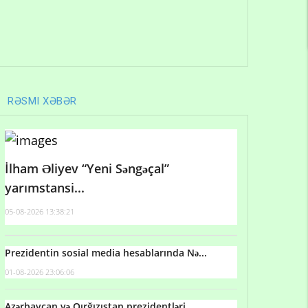
RƏSMI XƏBƏR
İlham Əliyev “Yeni Səngəçal”
yarımstansi...
05-08-2026 13:38:21
Prezidentin sosial media hesablarında Nə...
01-08-2026 23:06:06
Azərbaycan və Qırğızıstan prezidentləri...