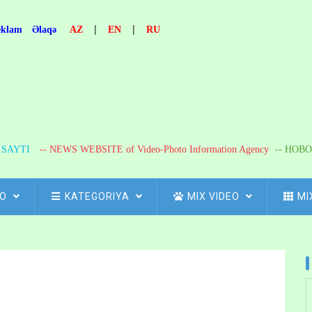
|
|
eklam
Əlaqə
AZ
EN
RU
R SAYTI
-- NEWS WEBSITE of Video-Photo Information Agency
-- НОВО
FO
KATEGORIYA
MIX VIDEO
MI