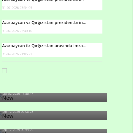
31-07-2026 23:34:05
Azərbaycan və Qırğızıstan prezidentlərin...
31-07-2026 22:40:10
Azərbaycan ilə Qırğızıstan arasında imza...
31-07-2026 21:05:21
Qulu Məhərrəmli: Sosial şəbəkələrdə söyüş niyə
artıb?
20-02-2026 17:55:47
Məni bura NAZİR GÖNDƏRİB - 1937-ci ildən
fəaliyyətdə olan və...
26-12-2025 02:08:23
-Ay qız, sən məhkəməni udmayacaqsan... Sən
bilirsən də, məni...
26-12-2025 00:54:29