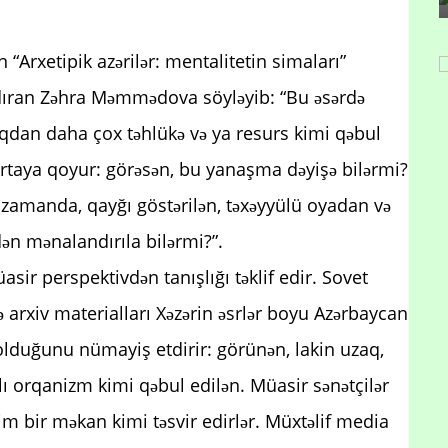
 “Arxetipik azərilər: mentalitetin simaları”
dıran Zəhra Məmmədova söyləyib: “Bu əsərdə
ıqdan daha çox təhlükə və ya resurs kimi qəbul
 ortaya qoyur: görəsən, bu yanaşma dəyişə bilərmi?
ni zamanda, qayğı göstərilən, təxəyyülü oyadan və
ən mənalandırıla bilərmi?”.
sir perspektivdən tanışlığı təklif edir. Sovet
ə arxiv materialları Xəzərin əsrlər boyu Azərbaycan
duğunu nümayiş etdirir: görünən, lakin uzaq,
lı orqanizm kimi qəbul edilən. Müasir sənətçilər
tim bir məkan kimi təsvir edirlər. Müxtəlif media