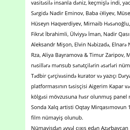
vasitəsilə insanla dəniz, keçmişlə indi, 
Sərgidə Nadir Eminov, Baba Əliyev, Müsey
Hüseyn Haqverdiyev, Mirnaib Həsənoğlu, 
Fikrət İbrahimli, Ülviyyə İman, Nadir 
Aleksandr Mişon, Elvin Nəbizadə, Elnarə 
Rza, Aliya Bayramova & Timur Zaripov, M
nəsillərə mənsub sənətçilərin əsərləri nü
Tədbir çərçivəsində kurator və yazıçı Dər
platformasının təsisçisi Aigerim Kapar və 
kölgəsi mövzusuna həsr olunmuş panel m
Sonda Xalq artisti Oqtay Mirqasımovun 196
film nümayiş olunub.
Nümayişdən əvvəl çıxış edən Azərbaycan