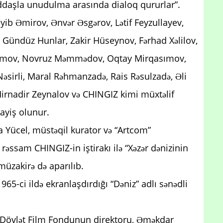
yaddaşla unudulma arasında dialoq qururlar”.
ib Əmirov, Ənvər Əsgərov, Lətif Feyzullayev,
Gündüz Hunlar, Zakir Hüseynov, Fərhad Xəlilov,
Qasımov, Novruz Məmmədov, Oqtay Mirqasımov,
Nəsirli, Maral Rəhmanzadə, Rais Rəsulzadə, Əli
irnadir Zeynalov və CHINGIZ kimi müxtəlif
mayiş olunur.
ya Yücel, müstəqil kurator və “Artcom”
rəssam CHINGIZ-in iştirakı ilə “Xəzər dənizinin
üzakirə də aparılıb.
5-ci ildə ekranlaşdırdığı “Dəniz” adlı sənədli
 Dövlət Film Fondunun direktoru, Əməkdar