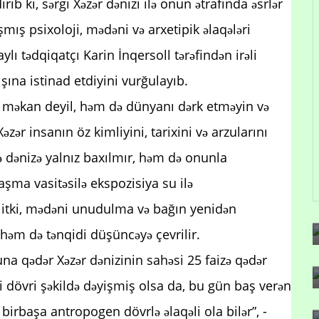
 ki, sərgi Xəzər dənizi ilə onun ətrafında əsrlər
ış psixoloji, mədəni və arxetipik əlaqələri
ylı tədqiqatçı Karin İnqersoll tərəfindən irəli
ına istinad etdiyini vurğulayıb.
fi məkan deyil, həm də dünyanı dərk etməyin və
r insanın öz kimliyini, tarixini və arzularını
də dənizə yalnız baxılmır, həm də onunla
aşma vasitəsilə ekspozisiya su ilə
i itki, mədəni unudulma və bağın yenidən
həm də tənqidi düşüncəyə çevrilir.
na qədər Xəzər dənizinin sahəsi 25 faizə qədər
si dövri şəkildə dəyişmiş olsa da, bu gün baş verən
birbaşa antropogen dövrlə əlaqəli ola bilər”, -