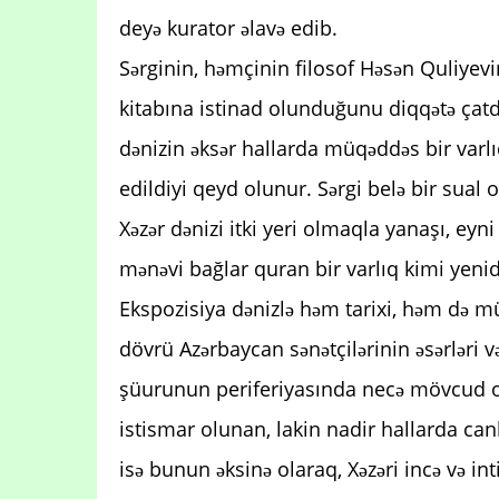
deyə kurator əlavə edib.
Sərginin, həmçinin filosof Həsən Quliyevin
kitabına istinad olunduğunu diqqətə çat
dənizin əksər hallarda müqəddəs bir varl
edildiyi qeyd olunur. Sərgi belə bir sual
Xəzər dənizi itki yeri olmaqla yanaşı, ey
mənəvi bağlar quran bir varlıq kimi yenid
Ekspozisiya dənizlə həm tarixi, həm də müa
dövrü Azərbaycan sənətçilərinin əsərləri v
şüurunun periferiyasında necə mövcud ol
istismar olunan, lakin nadir hallarda can
isə bunun əksinə olaraq, Xəzəri incə və in