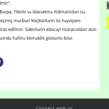
lmir”.
ərpa, Tikinti və İdarəetmə Xidmətindən isə
n keçmiş məcburi köçkünlərin öz həyətyanı
raz edilmir. Sakinlərin edəcəyi müraciətdən asılı
sində həllinə köməklik göstərilə bilər.
Connect with us