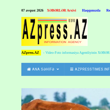
Skip
to
07 avqust 2026
XƏBƏRLƏR Arxivi
Haqqımızda
R
main
content
AZpress.AZ
- Video-Foto informasiya Agentliyinin XƏBƏ
MAIN
ANA SƏHİFƏ
AZPRESSTIMES.IN
NAVIGATION
Skip
to
Breadcrumb
main
content