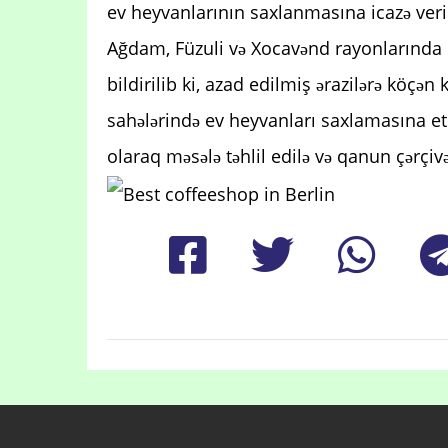
ev heyvanlarının saxlanmasına icazə veri
Ağdam, Füzuli və Xocavənd rayonlarında B
bildirilib ki, azad edilmiş ərazilərə köçə
sahələrində ev heyvanları saxlamasına eti
olaraq məsələ təhlil edilə və qanun çərçivə