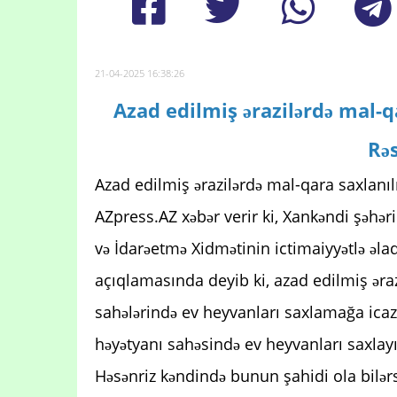
21-04-2025 16:38:26
Azad edilmiş ərazilərdə mal-q
Rə
Azad edilmiş ərazilərdə mal-qara saxlanılm
AZpress.AZ xəbər verir ki, Xankəndi şəhəri
və İdarəetmə Xidmətinin ictimaiyyətlə əla
açıqlamasında deyib ki, azad edilmiş əra
sahələrində ev heyvanları saxlamağa icaz
həyətyanı sahəsində ev heyvanları saxlayı
Həsənriz kəndində bunun şahidi ola bilərs