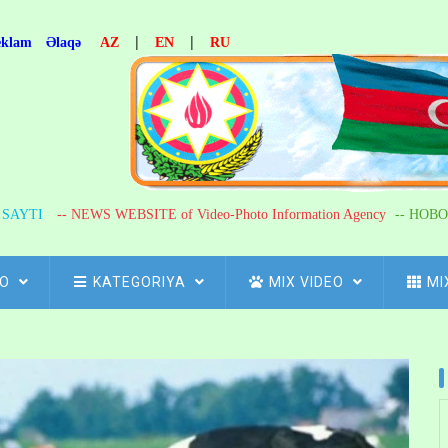
|
|
eklam
Əlaqə
AZ
EN
RU
R SAYTI
-- NEWS WEBSITE of Video-Photo Information Agency
-- НОВО
FO
KATEGORIYA
MIX VIDEO
MI