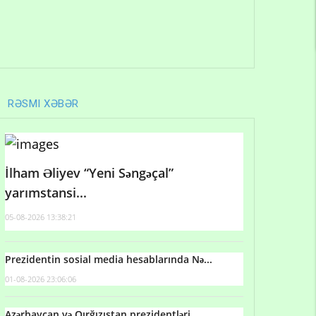
RƏSMI XƏBƏR
İlham Əliyev “Yeni Səngəçal”
yarımstansi...
05-08-2026 13:38:21
Prezidentin sosial media hesablarında Nə...
01-08-2026 23:06:06
Azərbaycan və Qırğızıstan prezidentləri...