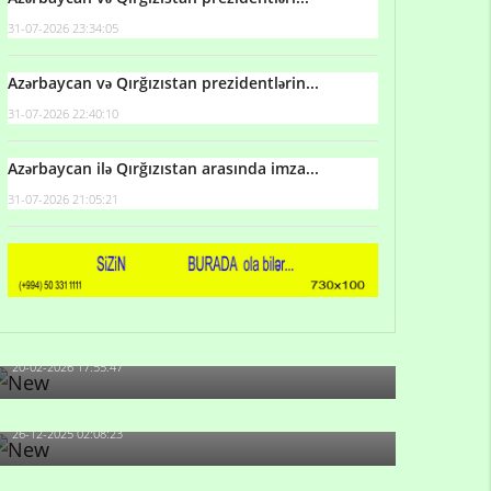
31-07-2026 23:34:05
Azərbaycan və Qırğızıstan prezidentlərin...
31-07-2026 22:40:10
Azərbaycan ilə Qırğızıstan arasında imza...
31-07-2026 21:05:21
Qulu Məhərrəmli: Sosial şəbəkələrdə söyüş niyə
artıb?
20-02-2026 17:55:47
Məni bura NAZİR GÖNDƏRİB - 1937-ci ildən
fəaliyyətdə olan və...
26-12-2025 02:08:23
-Ay qız, sən məhkəməni udmayacaqsan... Sən
bilirsən də, məni...