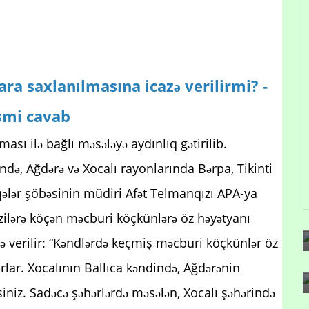
ara saxlanılmasına icazə verilirmi? -
smi cavab
ası ilə bağlı məsələyə aydınlıq gətirilib.
ndə, Ağdərə və Xocalı rayonlarında Bərpa, Tikinti
qələr şöbəsinin müdiri Afət Telmanqızı APA-ya
zilərə köçən məcburi köçkünlərə öz həyətyanı
ə verilir: “Kəndlərdə keçmiş məcburi köçkünlər öz
rlar. Xocalının Ballıca kəndində, Ağdərənin
iniz. Sadəcə şəhərlərdə məsələn, Xocalı şəhərində