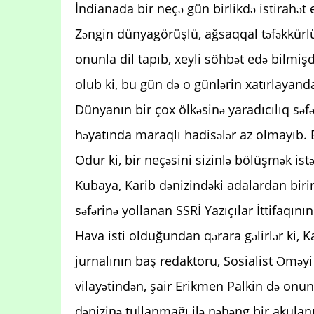
İndianada bir neçə gün birlikdə istirahət e
Zəngin dünyagörüşlü, ağsaqqal təfəkkürl
onunla dil tapıb, xeyli söhbət edə bilmiş
olub ki, bu gün də o günlərin xatırlayand
Dünyanın bir çox ölkəsinə yaradıcılıq səfə
həyatında maraqlı hadisələr az olmayıb. 
Odur ki, bir neçəsini sizinlə bölüşmək istə
Kubaya, Karib dənizindəki adalardan biri
səfərinə yollanan SSRİ Yazıçılar İttifaqının
Hava isti olduğundan qərara gəlirlər ki, K
jurnalının baş redaktoru, Sosialist Əmə
vilayətindən, şair Erikmen Palkin də onunl
dənizinə tullanmağı ilə nəhəng bir akulanı