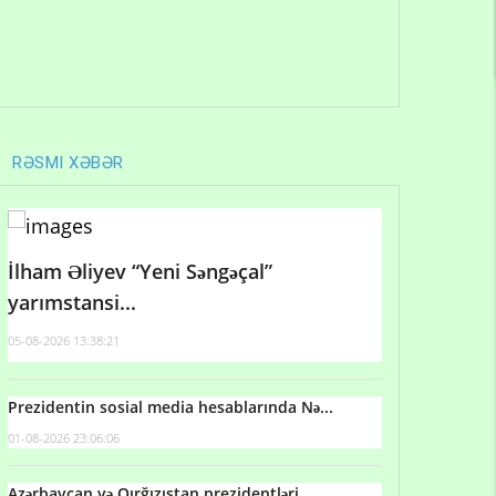
RƏSMI XƏBƏR
İlham Əliyev “Yeni Səngəçal”
yarımstansi...
05-08-2026 13:38:21
Prezidentin sosial media hesablarında Nə...
01-08-2026 23:06:06
Azərbaycan və Qırğızıstan prezidentləri...