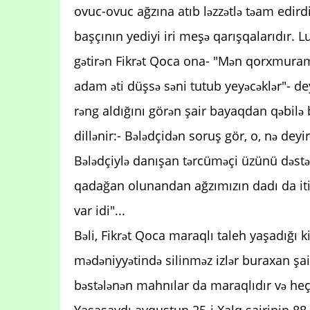
ovuc-ovuc ağzına atıb ləzzətlə təam edird
başçının yediyi iri meşə qarışqalarıdır. 
gətirən Fikrət Qoca ona- "Mən qorxmuram,
adam əti düşsə səni tutub yeyəcəklər"- de
rəng aldığını görən şair bayaqdan qəbilə 
dillənir:- Bələdçidən soruş gör, o, nə deyi
Bələdçiylə danışan tərcüməçi üzünü dəstəyə
qadağan olunandan ağzımızın dadı da iti
var idi"...
Bəli, Fikrət Qoca maraqlı taleh yaşadığı 
mədəniyyətində silinməz izlər buraxan şair
bəstələnən mahnılar da maraqlıdır və h
Yaşasaydı avqustun 25-i Xalq şairinin 88 