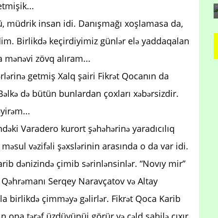
tmişik...
ü, müdrik insan idi. Danışmağı xoşlamasa da,
dim. Birlikdə keçirdiyimiz günlər elə yaddaqalan
a mənəvi zövq alıram...
rlərinə getmiş Xalq şairi Fikrət Qocanın da
Bəlkə də bütün bunlardan çoxları xəbərsizdir.
yirəm...
ndəki Varadero kurort şəhəhərinə yaradıcılıq
 məsul vəzifəli şəxslərinin arasında o da var idi.
arib dənizində çimib sərinlənsinlər. “Novıy mir”
yi Qəhrəmanı Serqey Naravçatov və Altay
a birlikdə çimməyə gəlirlər. Fikrət Qoca Karib
n ona tərəf üzdüyünüi görür və cəld sahilə çıxır.