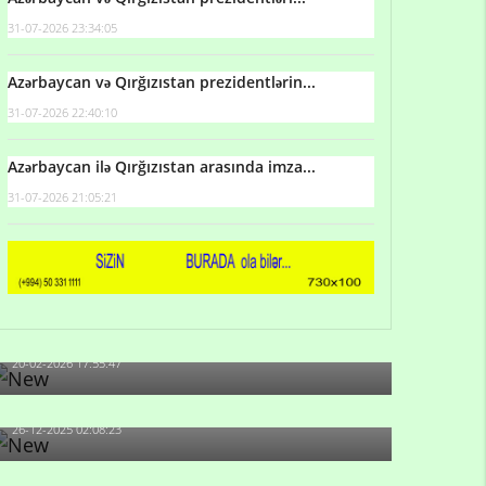
31-07-2026 23:34:05
Azərbaycan və Qırğızıstan prezidentlərin...
31-07-2026 22:40:10
Azərbaycan ilə Qırğızıstan arasında imza...
31-07-2026 21:05:21
Qulu Məhərrəmli: Sosial şəbəkələrdə söyüş niyə
artıb?
20-02-2026 17:55:47
Məni bura NAZİR GÖNDƏRİB - 1937-ci ildən
fəaliyyətdə olan və...
26-12-2025 02:08:23
-Ay qız, sən məhkəməni udmayacaqsan... Sən
bilirsən də, məni...