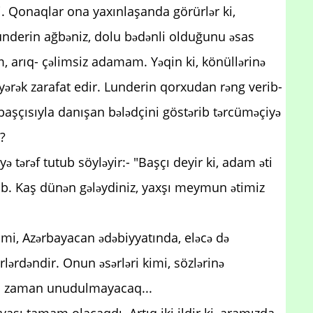
i. Qonaqlar ona yaxınlaşanda görürlər ki,
Lunderin ağbəniz, dolu bədənli olduğunu əsas
 arıq- çəlimsiz adamam. Yəqin ki, könüllərinə
yərək zarafat edir. Lunderin qorxudan rəng verib-
başçısıyla danışan bələdçini göstərib tərcüməçiyə
r?
 tərəf tutub söyləyir:- "Başçı deyir ki, adam əti
b. Kaş dünən gələydiniz, yaxşı meymun ətimiz
kimi, Azərbayacan ədəbiyyatında, eləcə də
lərdəndir. Onun əsərləri kimi, sözlərinə
eç zaman unudulmayacaq...
yaşı tamam olacaqdı. Artıq iki ildir ki, aramızda