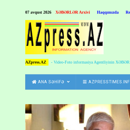
Skip
to
07 avqust 2026
XƏBƏRLƏR Arxivi
Haqqımızda
R
main
content
AZpress.AZ
- Video-Foto informasiya Agentliyinin XƏBƏ
MAIN
ANA SƏHİFƏ
AZPRESSTIMES.IN
NAVIGATION
Skip
to
Breadcrumb
main
content