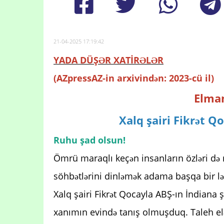
21-04-2025 17:19:42
YADA DÜŞƏR XATİRƏLƏR
(AZpressAZ-in arxivindən: 2023-cü il)
Elman
Xalq şairi Fikrət 
Ruhu şad olsun!
Ömrü maraqlı keçən insanların özləri də 
söhbətlərini dinləmək adama başqa bir ləzz
Xalq şairi Fikrət Qocayla ABŞ-ın İndiana 
xanımın evində tanış olmuşduq. Taleh elə 