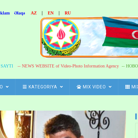
|
|
eklam
Əlaqə
AZ
EN
RU
R SAYTI
-- NEWS WEBSITE of Video-Photo Information Agency
-- НОВО
FO
KATEGORIYA
MIX VIDEO
MI