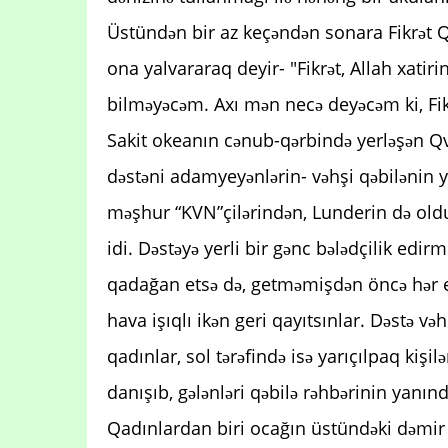
Üstündən bir az keçəndən sonara Fikrət 
ona yalvararaq deyir- "Fikrət, Allah xati
bilməyəcəm. Axı mən necə deyəcəm ki, Fikr
Sakit okeanın cənub-qərbində yerləşən Qv
dəstəni adamyeyənlərin- vəhşi qəbilənin y
məşhur “KVN”çilərindən, Lunderin də oldu
idi. Dəstəyə yerli bir gənc bələdçilik edir
qadağan etsə də, getməmişdən öncə hər e
hava işıqlı ikən geri qayıtsınlar. Dəstə və
qadınlar, sol tərəfində isə yarıçılpaq kişi
danışıb, gələnləri qəbilə rəhbərinin yanın
Qadınlardan biri ocağın üstündəki dəmir 