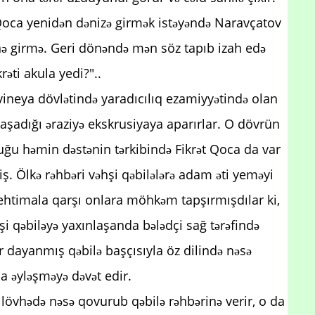
Qoca yenidən dənizə girmək istəyəndə Naravçatov
rinə girmə. Geri dönəndə mən söz tapıb izah edə
əti akula yedi?"..
ineya dövlətində yaradıcılıq ezamiyyətində olan
aşadığı əraziyə ekskrusiyaya aparırlar. O dövrün
ğu həmin dəstənin tərkibində Fikrət Qoca da var
miş. Ölkə rəhbəri vəhşi qəbilələrə adam əti yeməyi
htimala qarşı onlara möhkəm tapşırmışdılar ki,
hşi qəbiləyə yaxınlaşanda bələdçi sağ tərəfində
lər dayanmış qəbilə başçısıyla öz dilində nəsə
da əyləşməyə dəvət edir.
lövhədə nəsə qovurub qəbilə rəhbərinə verir, o da