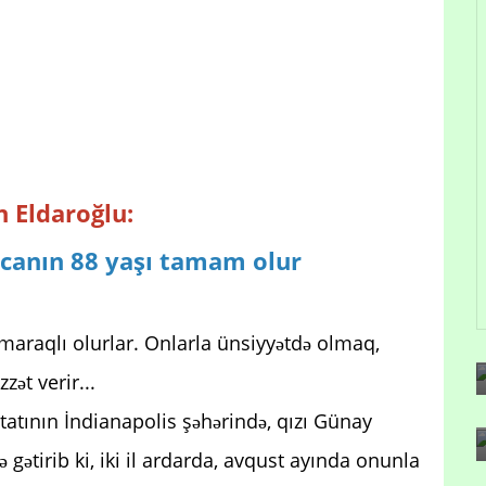
 Eldaroğlu:
Qocanın 88 yaşı tamam olur
maraqlı olurlar. Onlarla ünsiyyətdə olmaq,
ət verir...
ştatının İndianapolis şəhərində, qızı Günay
gətirib ki, iki il ardarda, avqust ayında onunla