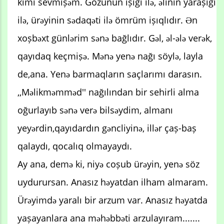
kimi sevmișəm. Gözünün ișığı ilə, əlinin yarașığı
ilə, ürəyinin sədaqəti ilə ömrüm ișıqlıdır. Ən
xoșbəxt günlərim sənə bağlıdır. Gəl, əl-ələ verək,
qayıdaq keçmiṣə. Mənə yenə nağı söylə, layla
de,ana. Yenə barmaqların saçlarımı darasın.
,,Məlikməmməd'' nağılından bir sehirli alma
oğurlayıb sənə verə bilsəydim, almanı
yeyərdin,qayıdardın gəncliyinə, illər çaș-baș
qalaydı, qocalıq olmayaydı.
Ay ana, demə ki, niyə coșub ürəyin, yenə söz
uydurursan. Anasız həyatdan ilham almaram.
Ürəyimdə yaralı bir arzum var. Anasız həyatda
yașayanlara ana məhəbbəti arzulayıram.......