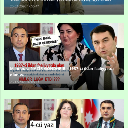
20-02-2026 17:55:47
Məni bura NAZİR GÖNDƏRİB - 1937-ci ildən fəaliyyətdə
olan və...
26-12-2025 02:08:23