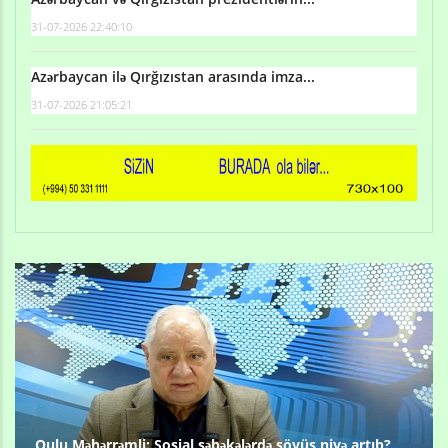
31-07-2026 22:40:10
Azərbaycan ilə Qırğızıstan arasında imza...
31-07-2026 21:05:21
Qulu Məhərrəmli: Sosial şəbəkələrdə söyüş niyə artıb?