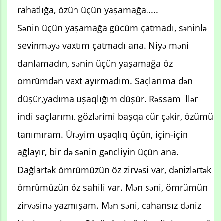
rahatlığa, özün üçün yașamağa.....
Sənin üçün yașamağa gücüm çatmadı, səninlə
sevinməyə vaxtım çatmadı ana. Niyə məni
danlamadın, sənin üçün yașamağa öz
omrümdən vaxt ayırmadım. Saçlarıma dən
düșür,yadıma ușaqlığım düșür. Rəssam illər
indi saçlarımı, gözlərimi bașqa cür çəkir, özümü
tanımıram. Ürəyim ușaqlıq üçün, için-için
ağlayır, bir də sənin gəncliyin üçün ana.
Dağlartək ömrümüzün öz zirvəsi var, dənizlərtək
ömrümüzün öz sahili var. Mən səni, ömrümün
zirvəsinə yazmıșam. Mən səni, cahansız dəniz