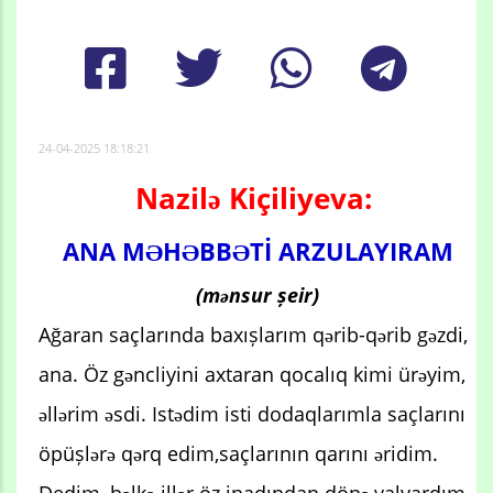
24-04-2025 18:18:21
Nazilə Kiçiliyeva:
ANA MƏHƏBBƏTİ ARZULAYIRAM
(mənsur șeir)
Ağaran saçlarında baxıșlarım qərib-qərib gəzdi,
ana. Öz gəncliyini axtaran qocalıq kimi ürəyim,
əllərim əsdi. Istədim isti dodaqlarımla saçlarını
öpüșlərə qərq edim,saçlarının qarını əridim.