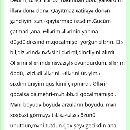
Dedim, bəlkə illər öz inadından dönə,yalvardım
illərə dönə-dönə. Qayıtmaz xatirəyə dönən
gəncliyini sənə qaytarmaq istədim.Gücüm
çatmadı,ana. Əllərim,əllərinin yanına
düșdü,diksindim,qocalmıșdı yorğun əllərin. Elə
bil,dizlərində nəfəsini dərirdi,dincliyini alırdı.
Əllərini əllərimdə nəvazișlə ovundurdum, əllərim
öpdü, əzizlədi əllərini. Əllərini ürəyimə
sıxdım,ürəyim quș kimi çırpınırdı. Əllərin
qocalsa da,mehri-məhəbbəti qocalmamıșdı.
Məni böyüdə-böyüdə arzuların böyüdü, məni
xoșbəxt görməyə tələsə-tələsə özünü
unutdun,məni tutdun.Çox șeyə gecikdin ana,