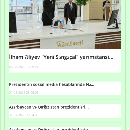
İlham Əliyev “Yeni Səngəçal” yarımstansi...
05-08-2026 13:38:21
Prezidentin sosial media hesablarında Nə...
01-08-2026 23:06:06
Azərbaycan və Qırğızıstan prezidentləri...
31-07-2026 23:34:05
Azərbaycan və Qırğızıstan prezidentlərin...