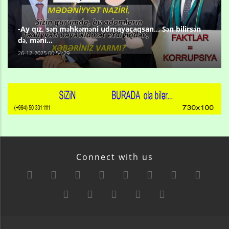
-Ay qız, sən məhkəməni udmayacaqsan... Sən bilirsən
də, məni...
26-12-2025 00:54:29
Connect with us