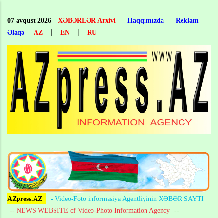
Skip
to
07 avqust 2026
XƏBƏRLƏR Arxivi
Haqqımızda
Reklam
main
|
|
Əlaqə
AZ
EN
RU
content
AZpress.AZ
- Video-Foto informasiya Agentliyinin XƏBƏR SAYTI
-- NEWS WEBSITE of Video-Photo Information Agency
--