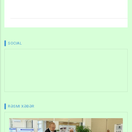
SOCIAL
RƏSMI XƏBƏR