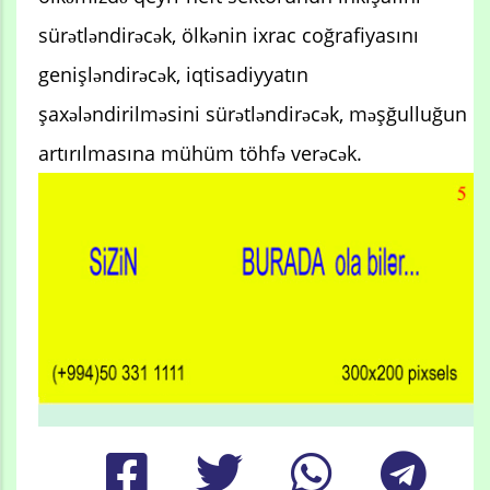
sürətləndirəcək, ölkənin ixrac coğrafiyasını
genişləndirəcək, iqtisadiyyatın
şaxələndirilməsini sürətləndirəcək, məşğulluğun
artırılmasına mühüm töhfə verəcək.