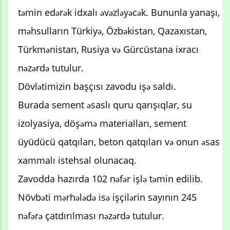
təmin edərək idxalı əvəzləyəcək. Bununla yanaşı,
məhsulların Türkiyə, Özbəkistan, Qazaxıstan,
Türkmənistan, Rusiya və Gürcüstana ixracı
nəzərdə tutulur.
Dövlətimizin başçısı zavodu işə saldı.
Burada sement əsaslı quru qarışıqlar, su
izolyasiya, döşəmə materialları, sement
üyüdücü qatqıları, beton qatqıları və onun əsas
xammalı istehsal olunacaq.
Zavodda hazırda 102 nəfər işlə təmin edilib.
Növbəti mərhələdə isə işçilərin sayının 245
nəfərə çatdırılması nəzərdə tutulur.