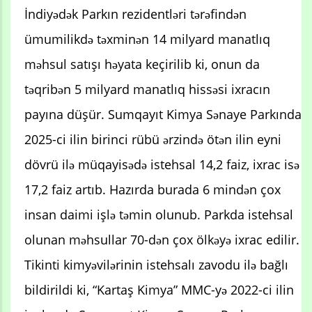
İndiyədək Parkın rezidentləri tərəfindən
ümumilikdə təxminən 14 milyard manatlıq
məhsul satışı həyata keçirilib ki, onun da
təqribən 5 milyard manatlıq hissəsi ixracın
payına düşür. Sumqayıt Kimya Sənaye Parkında
2025-ci ilin birinci rübü ərzində ötən ilin eyni
dövrü ilə müqayisədə istehsal 14,2 faiz, ixrac isə
17,2 faiz artıb. Hazırda burada 6 mindən çox
insan daimi işlə təmin olunub. Parkda istehsal
olunan məhsullar 70-dən çox ölkəyə ixrac edilir.
Tikinti kimyəvilərinin istehsalı zavodu ilə bağlı
bildirildi ki, “Kartaş Kimya” MMC-yə 2022-ci ilin