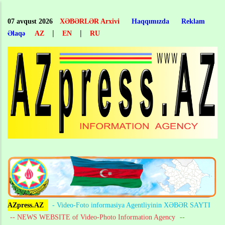
Skip
to
07 avqust 2026
XƏBƏRLƏR Arxivi
Haqqımızda
Reklam
main
|
|
Əlaqə
AZ
EN
RU
content
AZpress.AZ
- Video-Foto informasiya Agentliyinin XƏBƏR SAYTI
-- NEWS WEBSITE of Video-Photo Information Agency
--