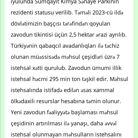
iyulunda Sumqayıt Kimya Sənaye Parkının
rezidenti statusu verilib. Təməli 2023-cü ildə
dövlətimizin başçısı tərəfindən qoyulan
zavodun tikintisi üçün 2,5 hektar ərazi ayrılıb.
Türkiyənin qabaqcıl avadanlıqları ilə təchiz
olunan müəssisədə məhsul çeşidləri üzrə 7
istehsal xətti qurulub. Zavodun ümumi illik
istehsal həcmi 295 min ton təşkil edir. Məhsul
istehsalında istifadə edilən əsas xammal
ölkədaxili resurslar hesabına təmin olunur.
Yeni zavodun fəaliyyətə başlaması məhsul
çeşidinin artırılması ilə yanaşı, daha əvvəl
istehsal olunmayan məhsulların istehsalını