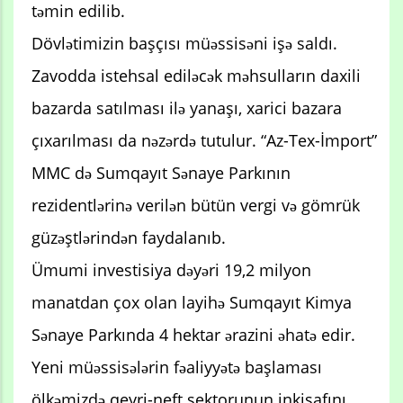
təmin edilib.
Dövlətimizin başçısı müəssisəni işə saldı.
Zavodda istehsal ediləcək məhsulların daxili
bazarda satılması ilə yanaşı, xarici bazara
çıxarılması da nəzərdə tutulur. “Az-Tex-İmport”
MMC də Sumqayıt Sənaye Parkının
rezidentlərinə verilən bütün vergi və gömrük
güzəştlərindən faydalanıb.
Ümumi investisiya dəyəri 19,2 milyon
manatdan çox olan layihə Sumqayıt Kimya
Sənaye Parkında 4 hektar ərazini əhatə edir.
Yeni müəssisələrin fəaliyyətə başlaması
ölkəmizdə qeyri-neft sektorunun inkişafını