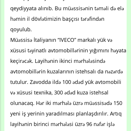
qeydiyyata alınıb. Bu müəssisənin təməli də elə
həmin il dövlətimizin başçısı tərəfindən
qoyulub.
Müəssisə İtaliyanın “IVECO” markalı yük və
xüsusi təyinatlı avtomobillərinin yığımını həyata
keçirəcək. Layihənin ikinci mərhələsində
avtomobillərin kuzalarının istehsalı da nəzərdə
tutulur. Zavodda ildə 100 ədəd yük avtomobili
və xüsusi texnika, 300 ədəd kuza istehsal
olunacaq. Hər iki mərhələ üzrə müəssisədə 150
yeni iş yerinin yaradılması planlaşdırılır. Artıq
layihənin birinci mərhələsi üzrə 96 nəfər işlə