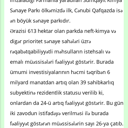
imzaladığı Fərmanla yaradılan Sumqayıt Kimya
Sənaye Parkı ölkəmizdə ilk, Cənubi Qafqazda isə
ən böyük sənaye parkıdır.
Ərazisi 613 hektar olan parkda neft-kimya və
digər prioritet sənaye sahələri üzrə
rəqabətqabiliyyətli məhsulların istehsalı və
emalı müəssisələri fəaliyyət göstərir. Burada
ümumi investisiyalarının həcmi təqribən 6
milyard manatdan artıq olan 39 sahibkarlıq
subyektinə rezidentlik statusu verilib ki,
onlardan da 24-ü artıq fəaliyyət göstərir. Bu gün
iki zavodun istifadəyə verilməsi ilə burada
fəaliyyət göstərən müəssisələrin sayı 26-ya çatıb.