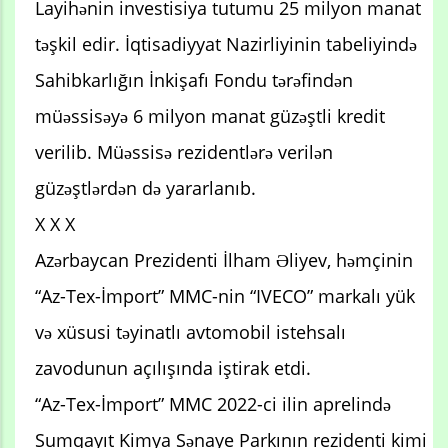
Layihənin investisiya tutumu 25 milyon manat
təşkil edir. İqtisadiyyat Nazirliyinin tabeliyində
Sahibkarlığın İnkişafı Fondu tərəfindən
müəssisəyə 6 milyon manat güzəştli kredit
verilib. Müəssisə rezidentlərə verilən
güzəştlərdən də yararlanıb.
X X X
Azərbaycan Prezidenti İlham Əliyev, həmçinin
“Az-Tex-İmport” MMC-nin “IVECO” markalı yük
və xüsusi təyinatlı avtomobil istehsalı
zavodunun açılışında iştirak etdi.
“Az-Tex-İmport” MMC 2022-ci ilin aprelində
Sumqayıt Kimya Sənaye Parkının rezidenti kimi