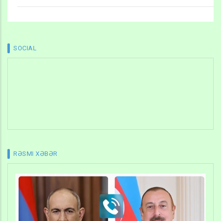
SOCIAL
RƏSMI XƏBƏR