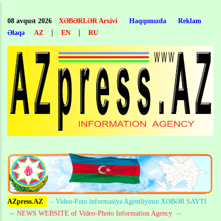
Skip
to
08 avqust 2026
XƏBƏRLƏR Arxivi
Haqqımızda
Reklam
main
|
|
Əlaqə
AZ
EN
RU
content
AZpress.AZ
- Video-Foto informasiya Agentliyinin XƏBƏR SAYTI
-- NEWS WEBSITE of Video-Photo Information Agency
--