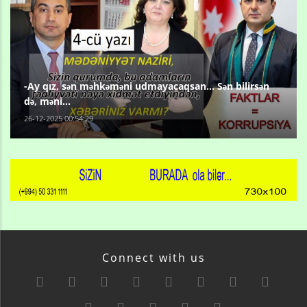
-Ay qız, sən məhkəməni udmayacaqsan... Sən bilirsən
də, məni...
26-12-2025 00:54:29
Connect with us