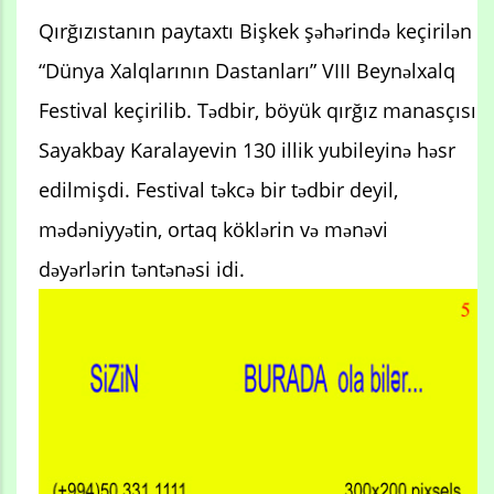
Qırğızıstanın paytaxtı Bişkek şəhərində keçirilən
“Dünya Xalqlarının Dastanları” VIII Beynəlxalq
Festival keçirilib. Tədbir, böyük qırğız manasçısı
Sayakbay Karalayevin 130 illik yubileyinə həsr
edilmişdi. Festival təkcə bir tədbir deyil,
mədəniyyətin, ortaq köklərin və mənəvi
dəyərlərin təntənəsi idi.