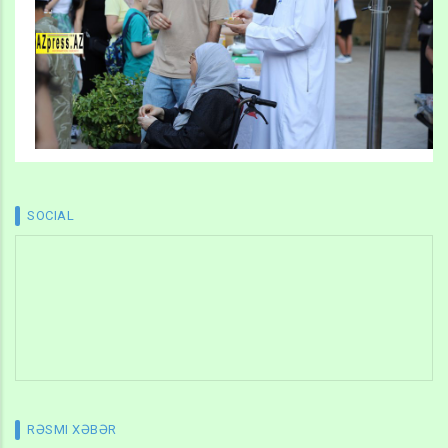
SOCIAL
RƏSMI XƏBƏR