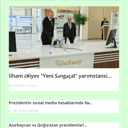
İlham Əliyev “Yeni Səngəçal” yarımstansi...
05-08-2026 13:38:21
Prezidentin sosial media hesablarında Nə...
01-08-2026 23:06:06
Azərbaycan və Qırğızıstan prezidentləri...