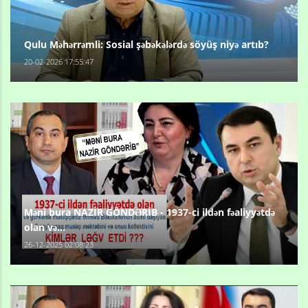
Qulu Məhərrəmli: Sosial şəbəkələrdə söyüş niyə artıb?
20-02-2026 17:55:47
Məni bura NAZİR GÖNDƏRİB - 1937-ci ildən fəaliyyətdə
olan və...
26-12-2025 02:08:23