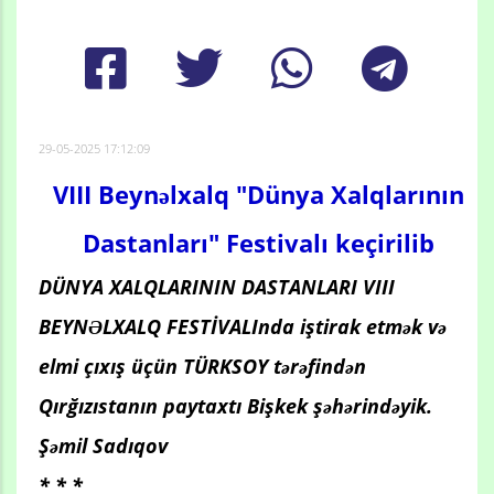
29-05-2025 17:12:09
VIII Beynəlxalq "Dünya Xalqlarının
Dastanları" Festivalı keçirilib
DÜNYA XALQLARININ DASTANLARI VIII
BEYNƏLXALQ FESTİVALInda iştirak etmək və
elmi çıxış üçün TÜRKSOY tərəfindən
Qırğızıstanın paytaxtı Bişkek şəhərindəyik.
Şəmil Sadıqov
* * *