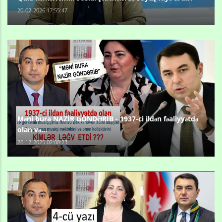
20-02-2026 17:55:47
Məni bura NAZİR GÖNDƏRİB - 1937-ci ildən fəaliyyətdə
olan və...
26-12-2025 02:08:23