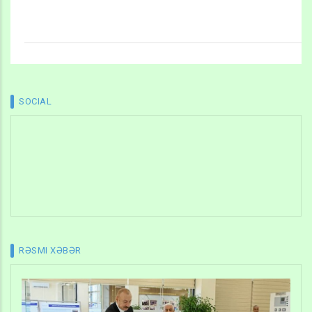
SOCIAL
RƏSMI XƏBƏR