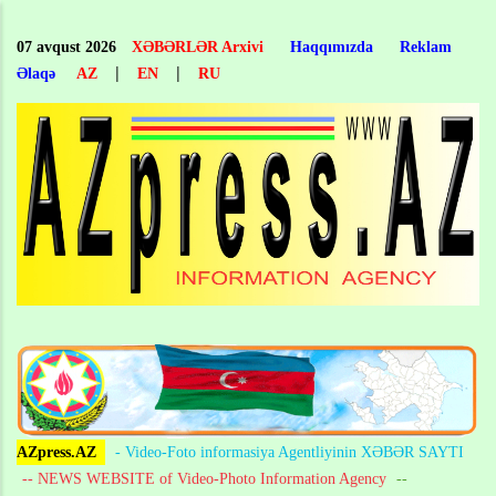
Skip
to
07 avqust 2026
XƏBƏRLƏR Arxivi
Haqqımızda
Reklam
main
|
|
Əlaqə
AZ
EN
RU
content
AZpress.AZ
- Video-Foto informasiya Agentliyinin XƏBƏR SAYTI
-- NEWS WEBSITE of Video-Photo Information Agency
--