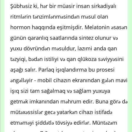
Şübhəsiz ki, hər bir müasir insan sirkadiyalı
ritmlərin tənzimlənməsindən məsul olan
hormon haqqında eşitmişdir. Melatonin əsasən
günün qaranlıq saatlarında sintez olunur və
yuxu dövründən məsuldur, lazımi anda qan
təzyiqi, bədən istiliyi və qan qlükoza səviyyəsini
aşağı salır. Parlaq işıqlandırma bu prosesi
əngəlləyir - mobil cihazın ekranından gələn mavi
işıq sizi tam sağalmaq və sağlam yuxuya
getmək imkanından məhrum edir. Buna görə də
mütəxəssislər gecə yatarkən cihazı istifadə
etməməyi şiddətlə tövsiyə edirlər. Müntəzəm