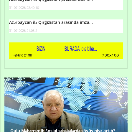
31-07-2026 22:40:10
Azərbaycan ilə Qırğızıstan arasında imza...
31-07-2026 21:05:21
Qulu Məhərrəmli: Sosial şəbəkələrdə söyüş niyə artıb?