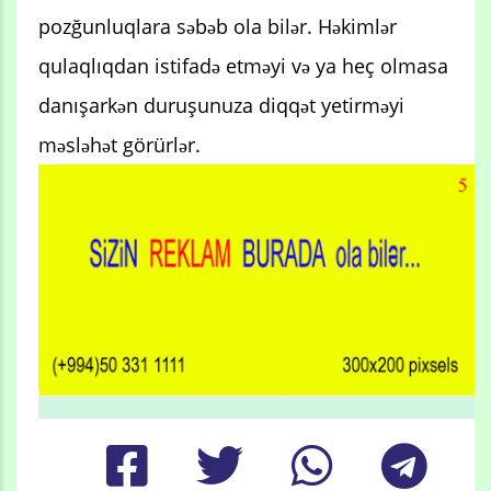
pozğunluqlara səbəb ola bilər. Həkimlər
qulaqlıqdan istifadə etməyi və ya heç olmasa
danışarkən duruşunuza diqqət yetirməyi
məsləhət görürlər.