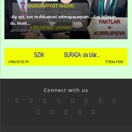
-Ay qız, sən məhkəməni udmayacaqsan... Sən bilirsən
də, məni...
26-12-2025 00:54:29
Connect with us