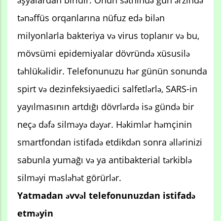
tənəffüs orqanlarına nüfuz edə bilən
milyonlarla bakteriya və virus toplanır və bu,
mövsümi epidemiyalar dövründə xüsusilə
təhlükəlidir. Telefonunuzu hər günün sonunda
spirt və dezinfeksiyaedici salfetlərlə, SARS-in
yayılmasının artdığı dövrlərdə isə gündə bir
neçə dəfə silməyə dəyər. Həkimlər həmçinin
smartfondan istifadə etdikdən sonra əllərinizi
sabunla yumağı və ya antibakterial tərkiblə
silməyi məsləhət görürlər.
Yatmadan əvvəl telefonunuzdan istifadə
etməyin