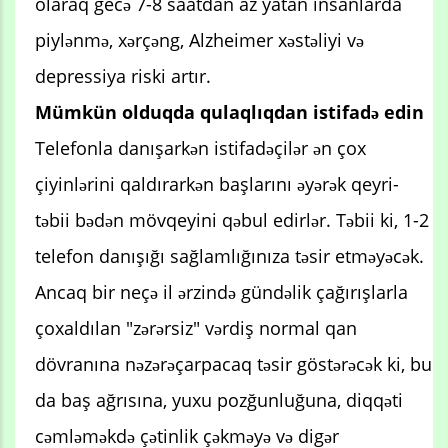
olaraq gecə 7-8 saatdan az yatan insanlarda
piylənmə, xərçəng, Alzheimer xəstəliyi və
depressiya riski artır.
Mümkün olduqda qulaqlıqdan istifadə edin
Telefonla danışarkən istifadəçilər ən çox
çiyinlərini qaldırarkən başlarını əyərək qeyri-
təbii bədən mövqeyini qəbul edirlər. Təbii ki, 1-2
telefon danışığı sağlamlığınıza təsir etməyəcək.
Ancaq bir neçə il ərzində gündəlik çağırışlarla
çoxaldılan "zərərsiz" vərdiş normal qan
dövranına nəzərəçarpacaq təsir göstərəcək ki, bu
da baş ağrısına, yuxu pozğunluğuna, diqqəti
cəmləməkdə çətinlik çəkməyə və digər