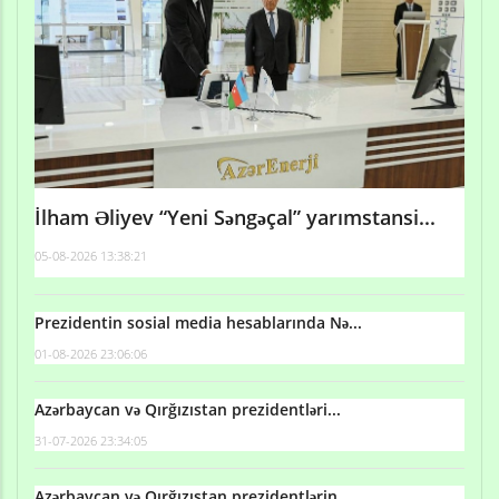
İlham Əliyev “Yeni Səngəçal” yarımstansi...
05-08-2026 13:38:21
Prezidentin sosial media hesablarında Nə...
01-08-2026 23:06:06
Azərbaycan və Qırğızıstan prezidentləri...
31-07-2026 23:34:05
Azərbaycan və Qırğızıstan prezidentlərin...