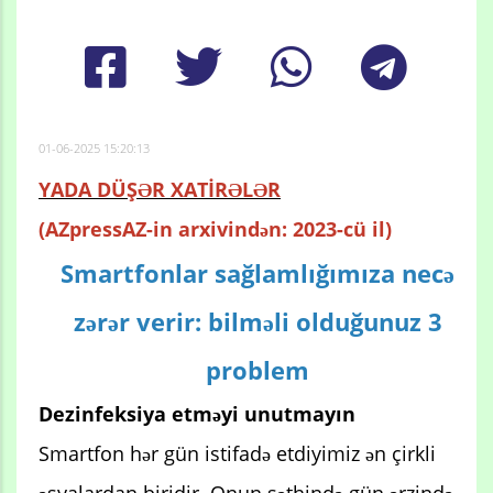
01-06-2025 15:20:13
YADA DÜŞƏR XATİRƏLƏR
(AZpressAZ-in arxivindən: 2023-cü il)
Smartfonlar sağlamlığımıza necə
zərər verir: bilməli olduğunuz 3
problem
Dezinfeksiya etməyi unutmayın
Smartfon hər gün istifadə etdiyimiz ən çirkli
əşyalardan biridir. Onun səthində gün ərzində