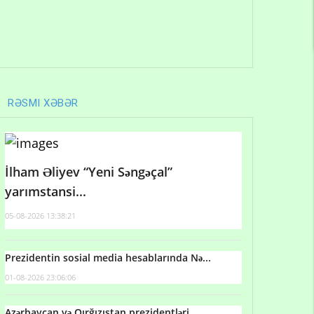
RƏSMI XƏBƏR
İlham Əliyev “Yeni Səngəçal”
yarımstansi...
05-08-2026 13:38:21
Prezidentin sosial media hesablarında Nə...
01-08-2026 23:06:06
Azərbaycan və Qırğızıstan prezidentləri...