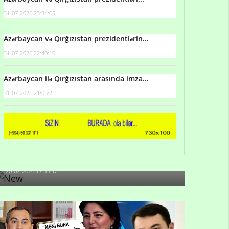
31-07-2026 23:34:05
Azərbaycan və Qırğızıstan prezidentlərin...
31-07-2026 22:40:10
Azərbaycan ilə Qırğızıstan arasında imza...
31-07-2026 21:05:21
Qulu Məhərrəmli: Sosial şəbəkələrdə söyüş niyə
artıb?
20-02-2026 17:55:47