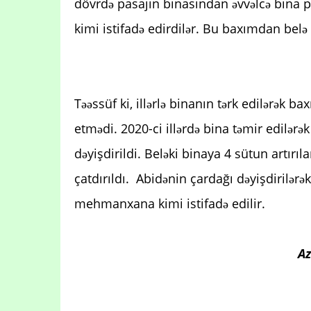
dövrdə pasajın binasından əvvəlcə bina pi
kimi istifadə edirdilər. Bu baxımdan bel
Təəssüf ki, illərlə binanın tərk edilərək
etmədi. 2020-ci illərdə bina təmir edilə
dəyişdirildi. Beləki binaya 4 sütun artır
çatdırıldı. Abidənin çardağı dəyişdirilər
mehmanxana kimi istifadə edilir.
Az