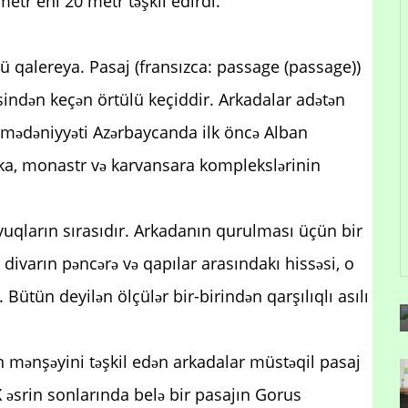
etr eni 20 metr təşkil edirdi.
lü qalereya. Pasaj (fransızca: passage (passage))
sindən keçən örtülü keçiddir. Arkadalar adətən
a mədəniyyəti Azərbaycanda ilk öncə Alban
ka, monastr və karvansara komplekslərinin
yuqların sırasıdır. Arkadanın qurulması üçün bir
 divarın pəncərə və qapılar arasındakı hissəsi, o
 Bütün deyilən ölçülər bir-birindən qarşılıqlı asılı
n mənşəyini təşkil edən arkadalar müstəqil pasaj
X əsrin sonlarında belə bir pasajın Gorus