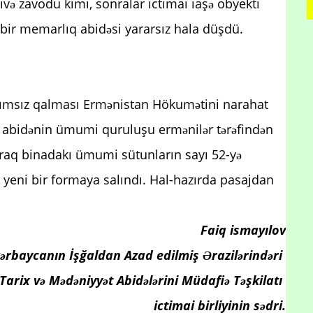
və zavodu kimi, sonralar ictimai iaşə obyekti
ə bir memarlıq abidəsi yararsız hala düşdü.
 baxımsız qalması Ermənistan Hökumətini narahat
rək abidənin ümumi quruluşu ermənilər tərəfindən
ılaraq binadakı ümumi sütunların sayı 52-yə
ək yeni bir formaya salındı. Hal-hazırda pasajdan
Faiq ismayılov
ərbaycanın İşğaldan Azad edilmiş Ərazilərindəri
Tarix və Mədəniyyət Abidələrini Müdafiə Təşkilatı
ictimai birliyinin sədri.