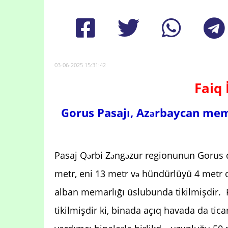
03-06-2025 15:31:42
Faiq
Gorus Pasajı, Azərbaycan mem
Pasaj Qərbi Zəngəzur regionunun Gorus q
metr, eni 13 metr və hündürlüyü 4 metr 
alban memarlığı üslubunda tikilmişdir. P
tikilmişdir ki, binada açıq havada da t