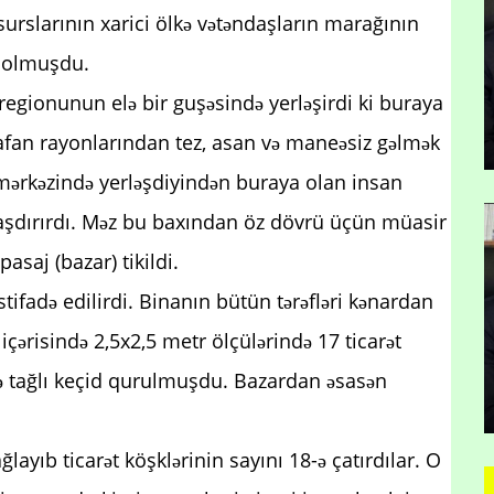
surslarının xarici ölkə vətəndaşların marağının
b olmuşdu.
egionunun elə bir guşəsində yerləşirdi ki buraya
Qafan rayonlarından tez, asan və maneəsiz gəlmək
mərkəzində yerləşdiyindən buraya olan insan
aşdırırdı. Məz bu baxından öz dövrü üçün müasir
aj (bazar) tikildi.
tifadə edilirdi. Binanın bütün tərəfləri kənardan
içərisində 2,5x2,5 metr ölçülərində 17 ticarət
də tağlı keçid qurulmuşdu. Bazardan əsasən
ğlayıb ticarət köşklərinin sayını 18-ə çatırdılar. O