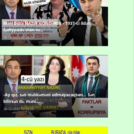
Məni bura NAZİR GÖNDƏRİB - 1937-ci ildən
fəaliyyətdə olan və...
26-12-2025 02:08:23
-Ay qız, sən məhkəməni udmayacaqsan... Sən
bilirsən də, məni...
26-12-2025 00:54:29