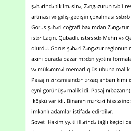
şəhərində tikilməsinə, Zəngəzurun təbii re
artması və gəliş-gedişin çoxalması səbə
Gorus şəhəri coğrafi baxımdan Zəngəzur r
istər Laçın, Qubadlı, istərsədə Mehri və 
olurdu. Gorus şəhəri Zəngəzur regionun 
axını burada bazar mədəniyyətini formal
və mükəmməl memarlıq üslubuna malik pas
Pasajın zirzəmisindən ərzaq anbarı kimi is
eyni görünüşə malik idi. Pasajın(bazarın) 
köşkü var idi. Binanın mərkəzi hissəsin
imkanlı adamlar istifadə edirdilər.
Sovet Hakimiyyəti illərində tağlı keçidi ba