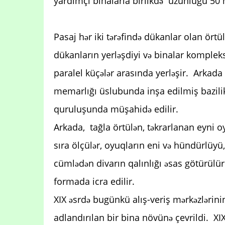
yardımçı binalarla birlikdə uzunluğu 50 m
Pasaj hər iki tərəfində dükanlar olan örtü
dükanların yerləşdiyi və binalar komplek
paralel küçələr arasında yerləşir. Arkad
memarlığı üslubunda inşa edilmiş bazili
quruluşunda müşahidə edilir.
Arkada, tağla örtülən, təkrarlanan eyni o
sıra ölçülər, oyuqların eni və hündürlüyü,
cümlədən divarın qalınlığı əsas götürülür.
formada icra edilir.
XIX əsrdə bugünkü alış-veriş mərkəzlərini
adlandırılan bir bina növünə çevrildi. XI