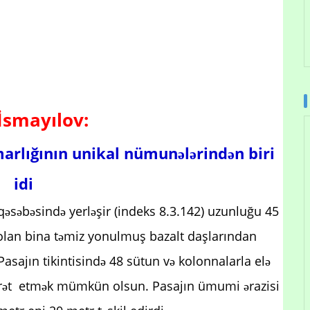
 İsmayılov:
arlığının unikal nümunələrindən biri
idi
əsəbəsində yerləşir (indeks 8.3.142) uzunluğu 45
olan bina təmiz yonulmuş bazalt daşlarından
asajın tikintisində 48 sütun və kolonnalarla elə
icarət etmək mümkün olsun. Pasajın ümumi ərazisi