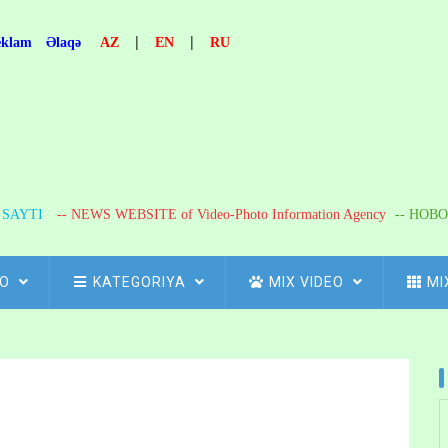
|
|
eklam
Əlaqə
AZ
EN
RU
R SAYTI
-- NEWS WEBSITE of Video-Photo Information Agency
-- НОВО
FO
KATEGORIYA
MIX VIDEO
MI