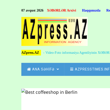
Skip
to
07 avqust 2026
XƏBƏRLƏR Arxivi
Haqqımızda
R
main
content
AZpress.AZ
- Video-Foto informasiya Agentliyinin XƏBƏ
MAIN
ANA SƏHİFƏ
AZPRESSTIMES.IN
NAVIGATION
Skip
to
Breadcrumb
main
content