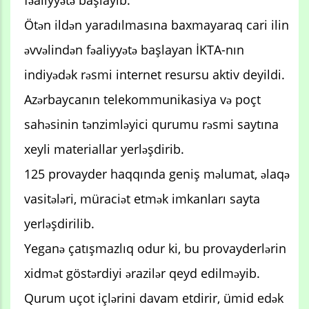
Ötən ildən yaradılmasına baxmayaraq cari ilin
əvvəlindən fəaliyyətə başlayan İKTA-nın
indiyədək rəsmi internet resursu aktiv deyildi.
Azərbaycanın telekommunikasiya və poçt
sahəsinin tənzimləyici qurumu rəsmi saytına
xeyli materiallar yerləşdirib.
125 provayder haqqında geniş məlumat, əlaqə
vasitələri, müraciət etmək imkanları sayta
yerləşdirilib.
Yeganə çatışmazlıq odur ki, bu provayderlərin
xidmət göstərdiyi ərazilər qeyd edilməyib.
Qurum uçot içlərini davam etdirir, ümid edək