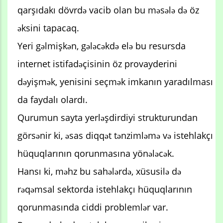
qarşıdakı dövrdə vacib olan bu məsələ də öz
əksini tapacaq.
Yeri gəlmişkən, gələcəkdə elə bu resursda
internet istifadəçisinin öz provayderini
dəyişmək, yenisini seçmək imkanın yaradılması
da faydalı olardı.
Qurumun sayta yerləşdirdiyi strukturundan
görsənir ki, əsas diqqət tənzimləmə və istehlakçı
hüquqlarının qorunmasına yönələcək.
Hansı ki, məhz bu sahələrdə, xüsusilə də
rəqəmsal sektorda istehlakçı hüquqlarının
qorunmasında ciddi problemlər var.