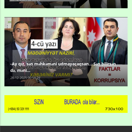
-Ay qız, sən məhkəməni udmayacaqsan... Sən bilirsən
də, məni...
26-12-2025 00:54:29