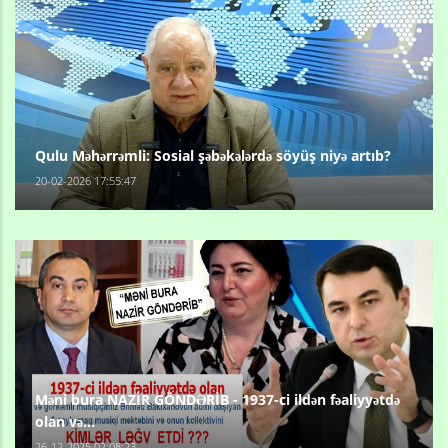
Qulu Məhərrəmli: Sosial şəbəkələrdə söyüş niyə artıb?
20-02-2026 17:55:47
Məni bura NAZİR GÖNDƏRİB - 1937-ci ildən fəaliyyətdə
olan və...
26-12-2025 02:08:23