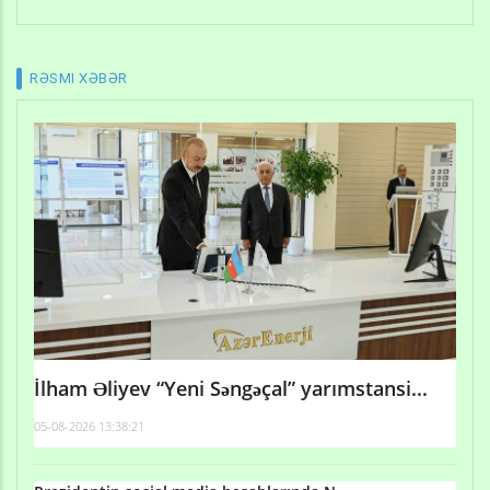
RƏSMI XƏBƏR
İlham Əliyev “Yeni Səngəçal” yarımstansi...
05-08-2026 13:38:21