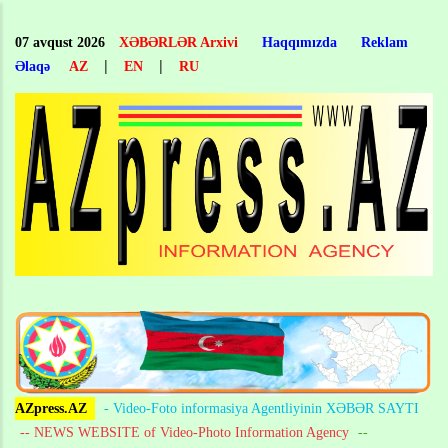
Skip
to
07 avqust 2026
XƏBƏRLƏR Arxivi
Haqqımızda
Reklam
main
|
|
Əlaqə
AZ
EN
RU
content
AZpress.AZ
- Video-Foto informasiya Agentliyinin XƏBƏR SAYTI
-- NEWS WEBSITE of Video-Photo Information Agency
--