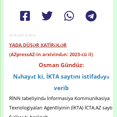
09-06-2025 20:48:42
YADA DÜŞƏR XATİRƏLƏR
(AZpressAZ-in arxivindən: 2023-cü il)
Osman Gündüz:
Nəhayət ki, İKTA saytını istifadəyə
verib
RİNN tabeliyində İnformasiya Kommunikasiya
Texnologiyaları Agentliyinin (İKTA) İCTA.AZ saytı
fəaliyyətə başlayıb.