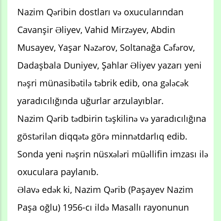
Nazim Qəribin dostları və oxucularından
Cavanşir Əliyev, Vahid Mirzəyev, Abdin
Musayev, Yaşar Nəzərov, Soltanağa Cəfərov,
Dadaşbala Duniyev, Şahlar Əliyev yazarı yeni
nəşri münasibətilə təbrik edib, ona gələcək
yaradıcılığında uğurlar arzulayıblar.
Nazim Qərib tədbirin təşkilinə və yaradıcılığına
göstərilən diqqətə görə minnətdarlıq edib.
Sonda yeni nəşrin nüsxələri müəllifin imzası ilə
oxuculara paylanıb.
Əlavə edək ki, Nazim Qərib (Paşayev Nazim
Paşa oğlu) 1956-cı ildə Masallı rayonunun