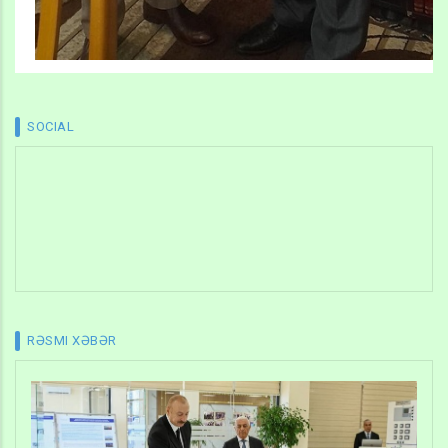
SOCIAL
RƏSMI XƏBƏR