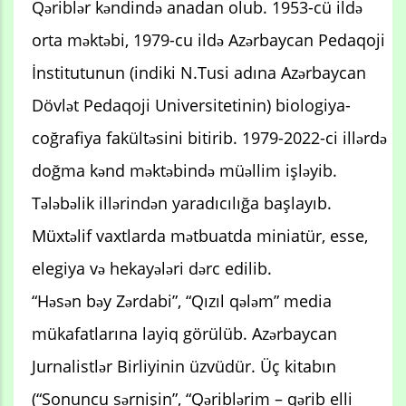
Qəriblər kəndində anadan olub. 1953-cü ildə
orta məktəbi, 1979-cu ildə Azərbaycan Pedaqoji
İnstitutunun (indiki N.Tusi adına Azərbaycan
Dövlət Pedaqoji Universitetinin) biologiya-
coğrafiya fakültəsini bitirib. 1979-2022-ci illərdə
doğma kənd məktəbində müəllim işləyib.
Tələbəlik illərindən yaradıcılığa başlayıb.
Müxtəlif vaxtlarda mətbuatda miniatür, esse,
elegiya və hekayələri dərc edilib.
“Həsən bəy Zərdabi”, “Qızıl qələm” media
mükafatlarına layiq görülüb. Azərbaycan
Jurnalistlər Birliyinin üzvüdür. Üç kitabın
(“Sonuncu sərnişin”, “Qəriblərim – qərib elli