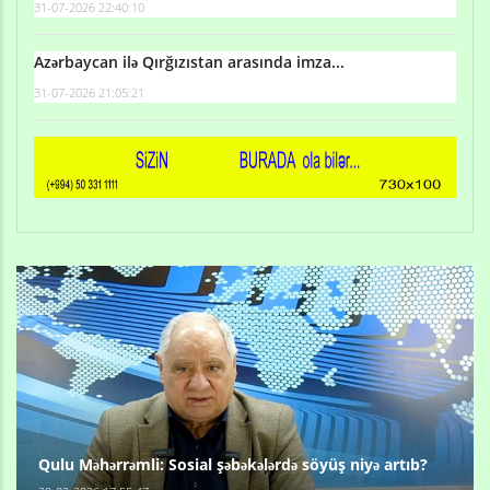
31-07-2026 22:40:10
Azərbaycan ilə Qırğızıstan arasında imza...
31-07-2026 21:05:21
Qulu Məhərrəmli: Sosial şəbəkələrdə söyüş niyə artıb?