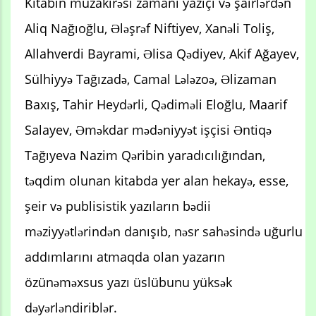
Kitabın müzakirəsi zamanı yazıçı və şairlərdən
Aliq Nağıoğlu, Ələşrəf Niftiyev, Xanəli Toliş,
Allahverdi Bayrami, Əlisa Qədiyev, Akif Ağayev,
Sülhiyyə Tağızadə, Camal Lələzoə, Əlizaman
Baxış, Tahir Heydərli, Qədiməli Eloğlu, Maarif
Salayev, Əməkdar mədəniyyət işçisi Əntiqə
Tağıyeva Nazim Qəribin yaradıcılığından,
təqdim olunan kitabda yer alan hekayə, esse,
şeir və publisistik yazıların bədii
məziyyətlərindən danışıb, nəsr sahəsində uğurlu
addımlarını atmaqda olan yazarın
özünəməxsus yazı üslübunu yüksək
dəyərləndiriblər.