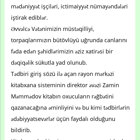
mədəniyyət işçiləri, ictimaiyyət nümayəndələri
iştirak ediblər.
Əvvəlcə Vətənimizin müstəqilliyi,
torpaqlarımızın bütövlüyü uğrunda canlarını
fəda edən şəhidlərimizin əziz xatirəsi bir
dəqiqəlik sükutla yad olunub.
Tədbiri giriş sözü ilə açan rayon mərkəzi
kitabxana sisteminin direktor əvəzi Zamin
Məmmədov kitabın oxucuların rəğbətini
qazanacağına əminliyini və bu kimi tədbirlərin
ədəbiyyatsevərlər üçün faydalı olduğunu
bildirib.