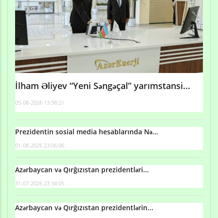
İlham Əliyev “Yeni Səngəçal” yarımstansi...
05-08-2026 13:38:21
Prezidentin sosial media hesablarında Nə...
01-08-2026 23:06:06
Azərbaycan və Qırğızıstan prezidentləri...
31-07-2026 23:34:05
Azərbaycan və Qırğızıstan prezidentlərin...