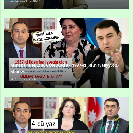
20-02-2026 17:55:47
Məni bura NAZİR GÖNDƏRİB - 1937-ci ildən fəaliyyətdə
olan və...
26-12-2025 02:08:23