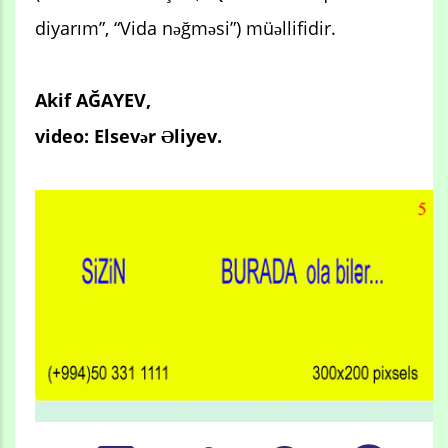
diyarım”, “Vida nəğməsi”) müəllifidir.
Akif AĞAYEV,
video: Elsevər Əliyev.