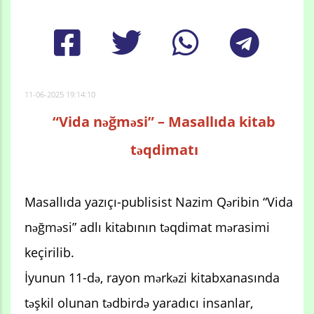
11-06-2025 19:14:10
“Vida nəğməsi” – Masallıda kitab
təqdimatı
Masallıda yazıçı-publisist Nazim Qəribin “Vida
nəğməsi” adlı kitabının təqdimat mərasimi
keçirilib.
İyunun 11-də, rayon mərkəzi kitabxanasında
təşkil olunan tədbirdə yaradıcı insanlar,