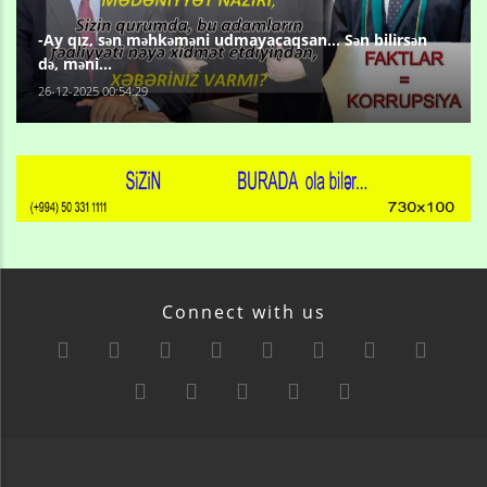
-Ay qız, sən məhkəməni udmayacaqsan... Sən bilirsən
də, məni...
26-12-2025 00:54:29
Connect with us