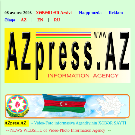
Skip
to
08 avqust 2026
XƏBƏRLƏR Arxivi
Haqqımızda
Reklam
main
|
|
Əlaqə
AZ
EN
RU
content
AZpress.AZ
- Video-Foto informasiya Agentliyinin XƏBƏR SAYTI
-- NEWS WEBSITE of Video-Photo Information Agency
--