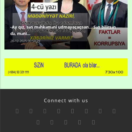
-Ay qız, sən məhkəməni udmayacaqsan... Sən bilirsən
də, məni...
26-12-2025 00:54:29
Connect with us