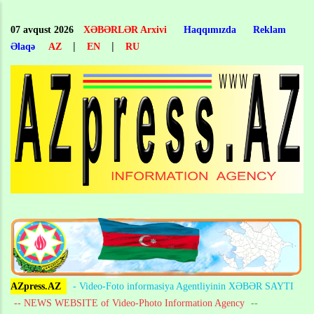
Skip
to
07 avqust 2026
XƏBƏRLƏR Arxivi
Haqqımızda
Reklam
main
|
|
Əlaqə
AZ
EN
RU
content
AZpress.AZ
- Video-Foto informasiya Agentliyinin XƏBƏR SAYTI
-- NEWS WEBSITE of Video-Photo Information Agency
--