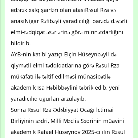
edərək xalq şairləri olan atasıRəsul Rza və
anasıNigar Rəfibəyli yaradıcılığı barədə dəyərli
elmi-tədqiqat əsərlərinə görə minnətdarlığını
bildirib.
AYB-nin katibi yazıçı Elçin Hüseynbəyli də
qiymətli elmi tədqiqatlarına görə Rəsul Rza
mükafatı ilə təltif edilməsi münasibətilə
akademik İsa Həbibbəylini təbrik edib, yeni
yaradıcılıq uğurları arzulayıb.
Sonra Rəsul Rza Ədəbiyyat Ocağı İctimai
Birliyinin sədri, Milli Məclis Sədrinin müavini
akademik Rafael Hüseynov 2025-ci ilin Rəsul