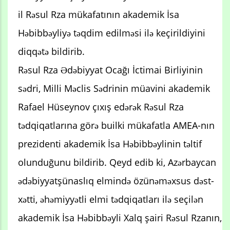
il Rəsul Rza mükafatının akademik İsa
Həbibbəyliyə təqdim edilməsi ilə keçirildiyini
diqqətə bildirib.
Rəsul Rza Ədəbiyyat Ocağı İctimai Birliyinin
sədri, Milli Məclis Sədrinin müavini akademik
Rafael Hüseynov çıxış edərək Rəsul Rza
tədqiqatlarına görə builki mükafatla AMEA-nın
prezidenti akademik İsa Həbibbəylinin təltif
olunduğunu bildirib. Qeyd edib ki, Azərbaycan
ədəbiyyatşünaslıq elmində özünəməxsus dəst-
xətti, əhəmiyyətli elmi tədqiqatları ilə seçilən
akademik İsa Həbibbəyli Xalq şairi Rəsul Rzanın,