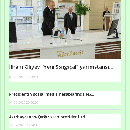
İlham Əliyev “Yeni Səngəçal” yarımstansi...
05-08-2026 13:38:21
Prezidentin sosial media hesablarında Nə...
01-08-2026 23:06:06
Azərbaycan və Qırğızıstan prezidentləri...
31-07-2026 23:34:05