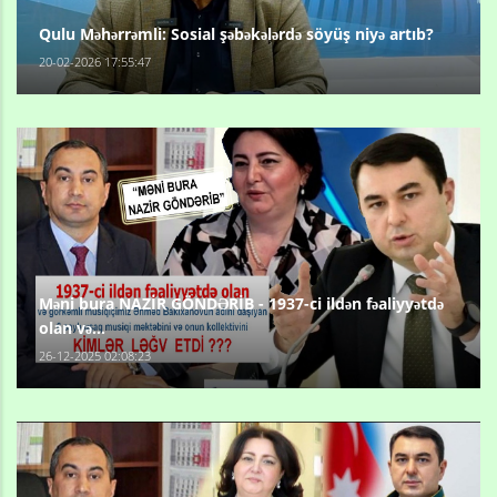
Qulu Məhərrəmli: Sosial şəbəkələrdə söyüş niyə artıb?
20-02-2026 17:55:47
Məni bura NAZİR GÖNDƏRİB - 1937-ci ildən fəaliyyətdə
olan və...
26-12-2025 02:08:23