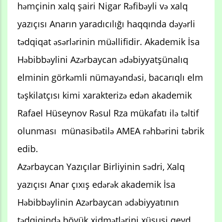
həmçinin xalq şairi Nigar Rəfibəyli və xalq
yazıçısı Anarın yaradıcılığı haqqında dəyərli
tədqiqat əsərlərinin müəllifidir. Akademik İsa
Həbibbəylini Azərbaycan ədəbiyyatşünalıq
elminin görkəmli nümayəndəsi, bacarıqlı elm
təşkilatçısı kimi xarakterizə edən akademik
Rafael Hüseynov Rəsul Rza mükafatı ilə təltif
olunması münasibətilə AMEA rəhbərini təbrik
edib.
Azərbaycan Yazıçılar Birliyinin sədri, Xalq
yazıçısı Anar çıxış edərək akademik İsa
Həbibbəylinin Azərbaycan ədəbiyyatının
tədqiqində böyük xidmətlərini xüsusi qeyd