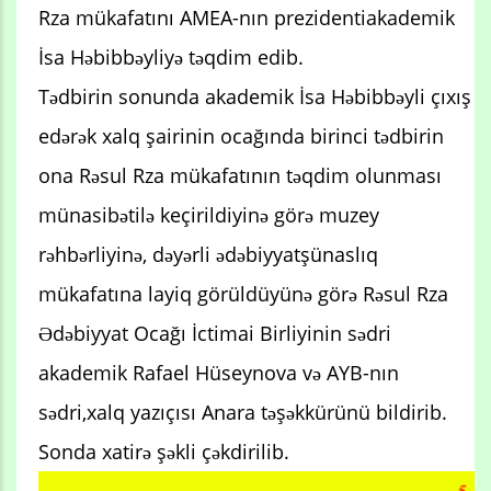
Rza mükafatını AMEA-nın prezidentiakademik
İsa Həbibbəyliyə təqdim edib.
Tədbirin sonunda akademik İsa Həbibbəyli çıxış
edərək xalq şairinin ocağında birinci tədbirin
ona Rəsul Rza mükafatının təqdim olunması
münasibətilə keçirildiyinə görə muzey
rəhbərliyinə, dəyərli ədəbiyyatşünaslıq
mükafatına layiq görüldüyünə görə Rəsul Rza
Ədəbiyyat Ocağı İctimai Birliyinin sədri
akademik Rafael Hüseynova və AYB-nın
sədri,xalq yazıçısı Anara təşəkkürünü bildirib.
Sonda xatirə şəkli çəkdirilib.