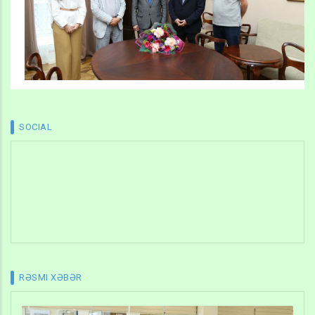
SOCIAL
RƏSMI XƏBƏR