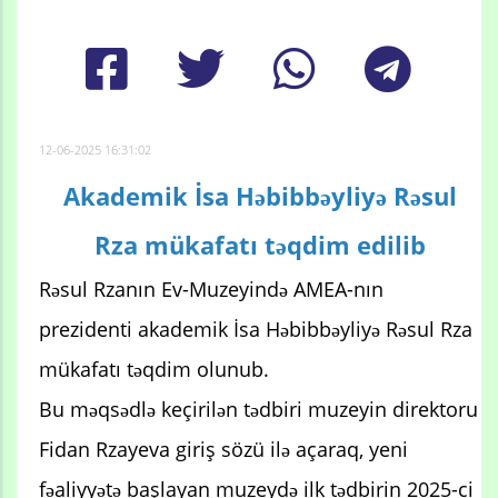
12-06-2025 16:31:02
Akademik İsa Həbibbəyliyə Rəsul
Rza mükafatı təqdim edilib
Rəsul Rzanın Ev-Muzeyində AMEA-nın
prezidenti akademik İsa Həbibbəyliyə Rəsul Rza
mükafatı təqdim olunub.
Bu məqsədlə keçirilən tədbiri muzeyin direktoru
Fidan Rzayeva giriş sözü ilə açaraq, yeni
fəaliyyətə başlayan muzeydə ilk tədbirin 2025-ci