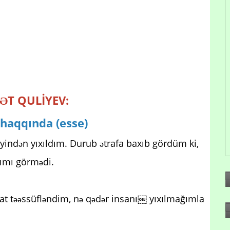
T QULİYEV:
haqqında (esse)
yindən yıxıldım. Durub ətrafa baxıb gördüm ki,
ımı görmədi.
at təəssüfləndim, nə qədər insanı￼ yıxılmağımla