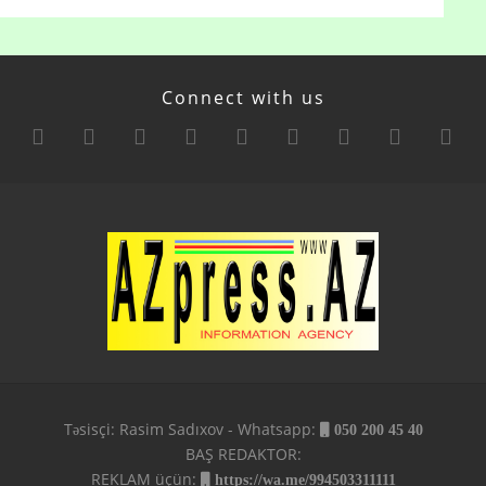
Connect with us
Təsisçi: Rasim Sadıxov - Whatsapp:
050 200 45 40
BAŞ REDAKTOR:
REKLAM üçün:
https://wa.me/994503311111