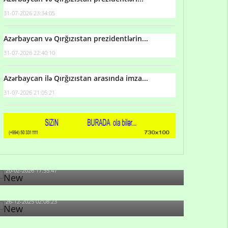
31-07-2026 23:34:05
Azərbaycan və Qırğızıstan prezidentlərin...
31-07-2026 22:40:10
Azərbaycan ilə Qırğızıstan arasında imza...
31-07-2026 21:05:21
Qulu Məhərrəmli: Sosial şəbəkələrdə söyüş niyə
artıb?
20-02-2026 17:55:47
Məni bura NAZİR GÖNDƏRİB - 1937-ci ildən
fəaliyyətdə olan və...
26-12-2025 02:08:23
-Ay qız, sən məhkəməni udmayacaqsan... Sən
bilirsən də, məni...