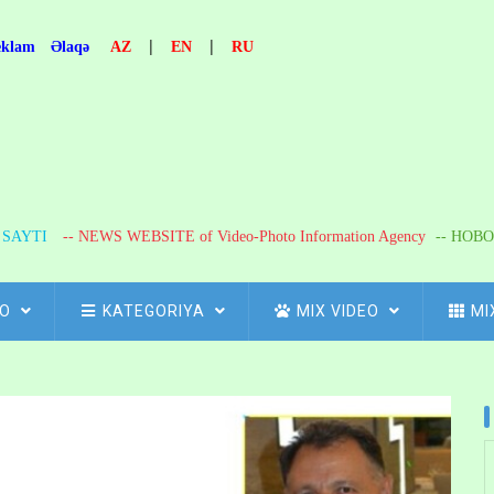
|
|
eklam
Əlaqə
AZ
EN
RU
R SAYTI
-- NEWS WEBSITE of Video-Photo Information Agency
-- НОВО
FO
KATEGORIYA
MIX VIDEO
MI