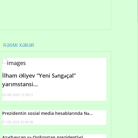
RƏSMI XƏBƏR
İlham Əliyev “Yeni Səngəçal”
yarımstansi...
05-08-2026 13:38:21
Prezidentin sosial media hesablarında Nə...
01-08-2026 23:06:06
Azərbaycan və Qırğızıstan prezidentləri...