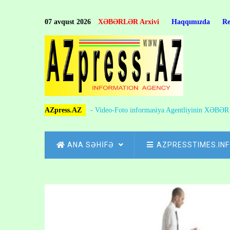
Skip
to
07 avqust 2026
XƏBƏRLƏR Arxivi
Haqqımızda
R
main
content
AZpress.AZ
- Video-Foto informasiya Agentliyinin XƏBƏ
MAIN
ANA SƏHİFƏ
AZPRESSTIMES.IN
NAVIGATION
Skip
to
Breadcrumb
main
content