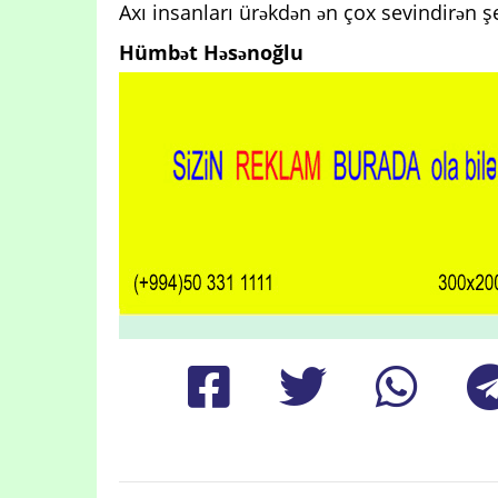
Axı insanları ürəkdən ən çox sevindirən ş
Hümbət Həsənoğlu