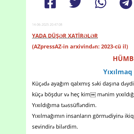
14-06-2025 20:47:08
YADA DÜŞƏR XATİRƏLƏR
(AZpressAZ-in arxivindən: 2023-cü il)
HÜMBƏ
Yıxılmaq 
Küçədə ayağım qalxmış səki daşına dəydi
küçə böşdur və heç kim￼ mənim yıxıldığ
Yıxıldığıma təəssüfləndim.
Yıxılmağımın insanların görmədiyinə ikiq
sevindirə bilərdim.