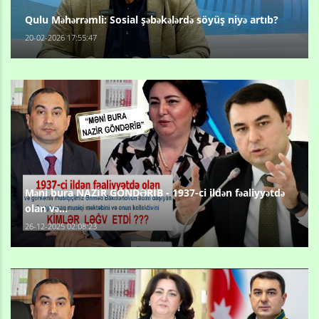
Qulu Məhərrəmli: Sosial şəbəkələrdə söyüş niyə artıb?
20-02-2026 17:55:47
Məni bura NAZİR GÖNDƏRİB - 1937-ci ildən fəaliyyətdə
olan və...
26-12-2025 02:08:23