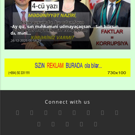
-Ay qız, sən məhkəməni udmayacaqsan... Sən bilirsən
də, məni...
26-12-2025 00:54:29
Connect with us