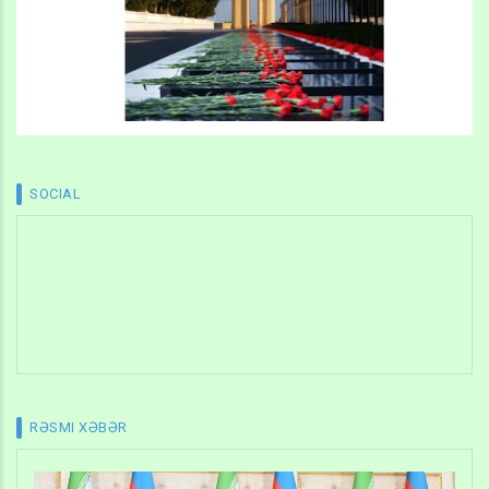
SOCIAL
RƏSMI XƏBƏR