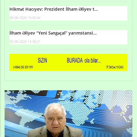
Hikmət Hacıyev: Prezident İlham Əliyev t...
08-08-2026 15:45:44
İlham Əliyev “Yeni Səngəçal” yarımstansi...
05-08-2026 13:38:21