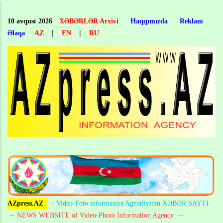
Skip
to
10 avqust 2026
XƏBƏRLƏR Arxivi
Haqqımızda
Reklam
main
|
|
Əlaqə
AZ
EN
RU
content
AZpress.AZ
- Video-Foto informasiya Agentliyinin XƏBƏR SAYTI
-- NEWS WEBSITE of Video-Photo Information Agency
--