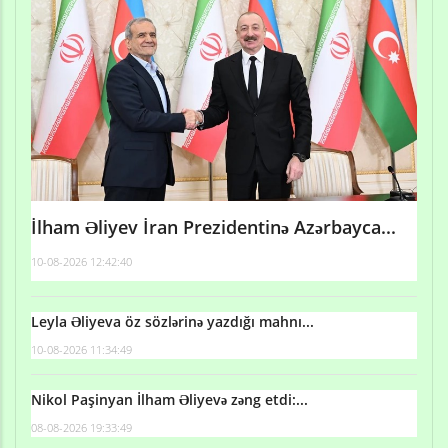
İlham Əliyev İran Prezidentinə Azərbayca...
10-08-2026 12:42:40
Leyla Əliyeva öz sözlərinə yazdığı mahnı...
10-08-2026 11:34:49
Nikol Paşinyan İlham Əliyevə zəng etdi:...
08-08-2026 19:33:49