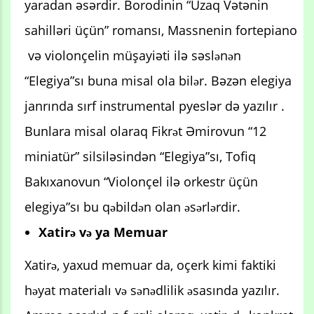
yaradan әsәrdir. Borodinin “Uzaq Vәtәnin
sahillәri üçün” romansı, Massnenin fortepiano
vә violonçelin müşayiәti ilә sәslənən
“Elegiya”sı buna misal ola bilər. Bәzәn elegiya
janrında sırf instrumental pyeslәr dә yazılır .
Bunlara misal olaraq Fikrət Әmirovun “12
miniatür” silsilәsindәn “Elegiya”sı, Tofiq
Bakıxanovun “Violonçel ilә orkestr üçün
elegiya”sı bu qəbildən olan əsərlərdir.
Xatirə və ya Memuar
Xatirə, yaxud memuar da, oçerk kimi faktiki
həyat materialı və sənədlilik əsasında yazılır.