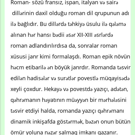
Roman- sözü fransız, ispan, italyan və sairə
dillərinin daxil olduğu roman dil qrupunun adı
ilə bağlıdır. Bu dillərdə təhkiyə üsulu ilə qələmə
alınan hər hansı bədii əsər XII-XIII əsrlərdə
roman adlandırılırdısa da, sonralar roman
xüsusi janr kimi formalaşdı. Roman epik növün
həcm etibarilə ən böyük janrdır. Romanda təsvir
edilən hadisələr və surətlər povestlə müqayisədə
xeyli çoxdur. Hekayə və povestdə yazıçı, adətən,
qəhrəmanın həyatının müəyyən bir mərhələsini
təsvir etdiyi halda, romanda yazıçı qəhrəmanı
dinamik inkişafda göstərmək, bəzən onun bütün
ömür yoluna nəzər salmaq imkanı qazanır.