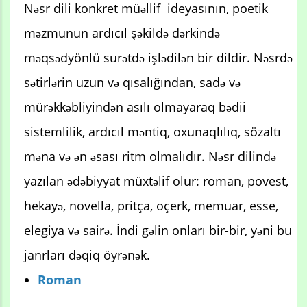
Nəsr dili konkret müəllif ideyasının, poetik
məzmunun ardıcıl şəkildə dərkində
məqsədyönlü surətdə işlədilən bir dildir. Nəsrdə
sətirlərin uzun və qısalığından, sadə və
mürəkkəbliyindən asılı olmayaraq bədii
sistemlilik, ardıcıl məntiq, oxunaqlılıq, sözaltı
məna və ən əsası ritm olmalıdır. Nəsr dilində
yazılan ədəbiyyat müxtəlif olur: roman, povest,
hekayə, novella, pritça, oçerk, memuar, esse,
elegiya və sairə. İndi gəlin onları bir-bir, yəni bu
janrları dəqiq öyrənək.
Roman