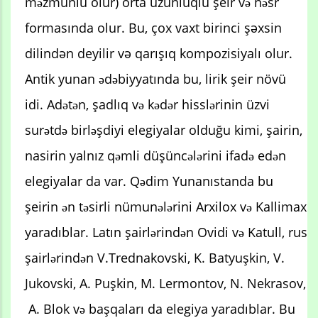
məzmunlu olur) orta uzunluqlu şeir və nəsr
formasında olur. Bu, çox vaxt birinci şәxsin
dilindәn deyilir vә qarışıq kompozisiyalı olur.
Antik yunan ədəbiyyatında bu, lirik şeir növü
idi. Adətən, şadlıq və kədər hisslərinin üzvi
surətdə birləşdiyi elegiyalar olduğu kimi, şairin,
nasirin yalnız qəmli düşüncələrini ifadə edən
elegiyalar da var. Qədim Yunanıstanda bu
şeirin ən təsirli nümunələrini Arxilox və Kallimax
yaradıblar. Latın şairlərindən Ovidi və Katull, rus
şairlərindən V.Trednakovski, K. Batyuşkin, V.
Jukovski, A. Puşkin, M. Lermontov, N. Nekrasov,
A. Blok və başqaları da elegiya yaradıblar. Bu