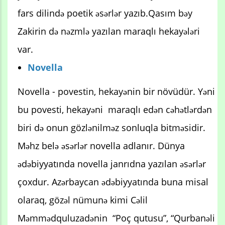
fars dilində poetik əsərlər yazıb.Qasım bəy
Zakirin də nəzmlə yazılan maraqlı hekayələri
var.
Novella
Novella - povestin, hekayənin bir növüdür. Yəni
bu povesti, hekayəni maraqlı edən cəhətlərdən
biri də onun gözlənilməz sonluqla bitməsidir.
Məhz belə əsərlər novella adlanır. Dünya
ədəbiyyatında novella janrıdna yazılan əsərlər
çoxdur. Azərbaycan ədəbiyyatında buna misal
olaraq, gözəl nümunə kimi Cəlil
Məmmədquluzadənin “Poç qutusu”, “Qurbanəli