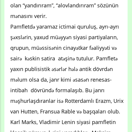
olan “yandırıram”, “alovlandırıram” sözünün
mənasını verir.
Pamfletdə yaramaz ictimai quruluş, ayrı-ayrı
şəxslərin, yaxud müəyyən siyasi partiyaların,
qrupun, müəssisənin cinayətkar fəaliyyəti və
sairə kəskin satira atəşinə tutulur. Pamfletə
yaxın publisistik əsərlər hələ antik dövrdən
məlum olsa da, janr kimi əsasən renesas-
intibah dövründə formalaşıb. Bu janrı
məşhurlaşdıranlar isə Rotterdamlı Erazm, Urix
van Hutten, Fransua Rable və başqaları olub.
Karl Marks, Vladimir Lenin siyasi pamfletin