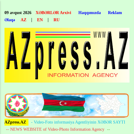
Skip
to
09 avqust 2026
XƏBƏRLƏR Arxivi
Haqqımızda
Reklam
main
|
|
Əlaqə
AZ
EN
RU
content
AZpress.AZ
- Video-Foto informasiya Agentliyinin XƏBƏR SAYTI
-- NEWS WEBSITE of Video-Photo Information Agency
--