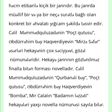
həcm etibarilə kiçik bir janrıdır. Bu janrda
müəllif bir və ya bir neçə surətlə bağlı olan
konkret bir əhvalatı yığcam şəkildə təsvir edir.
Cəlil Məmmədquluzadənin “Poçt qutusu”,
Əbdürrəhim bəy Haqverdiyevin “Mirzə Səfər”
əsərləri hekayənin çox səciyyəvi, gözəl
nümunələridir. Hekayə janrının gözlənilməz
finalla bitən forması novelladır. Cəlil
Məmmədquluzadənin “Qurbanəli bəy”, “Poçt
qutusu”, Əbdürrəhim bəy Haqverdiyevin
“Bomba”, Mir Calalın “Badamın ləzzəti”
hekayələri yaxşı novella nümunəsi sayıla bilər.