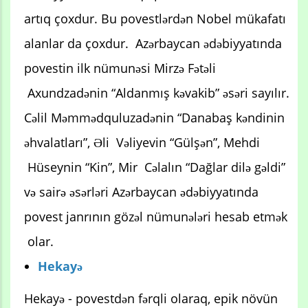
artıq çoxdur. Bu povestlərdən Nobel mükafatı
alanlar da çoxdur. Azərbaycan ədəbiyyatında
povestin ilk nümunəsi Mirzə Fətəli
Axundzadənin “Aldanmış kəvakib” əsəri sayılır.
Cəlil Məmmədquluzadənin “Danabaş kəndinin
əhvalatları”, Əli Vəliyevin “Gülşən”, Mehdi
Hüseynin “Kin”, Mir Cəlalın “Dağlar dilə gəldi”
və sairə əsərləri Azərbaycan ədəbiyyatında
povest janrının gözəl nümunələri hesab etmək
olar.
Hekayə
Hekayə - povestdən fərqli olaraq, epik növün