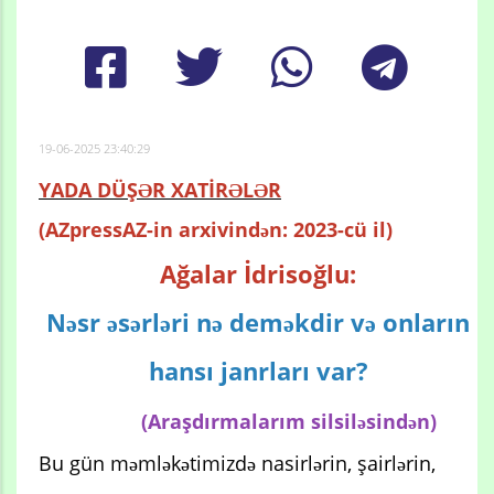
19-06-2025 23:40:29
YADA DÜŞƏR XATİRƏLƏR
(AZpressAZ-in arxivindən: 2023-cü il)
Ağalar İdrisoğlu:
Nəsr əsərləri nə deməkdir və onların
hansı janrları var?
(Araşdırmalarım silsiləsindən)
Bu gün məmləkətimizdə nasirlərin, şairlərin,