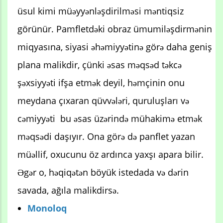
üsul kimi müəyyənləşdirilməsi məntiqsiz
görünür. Pamfletdəki obraz ümumiləşdirmənin
miqyasına, siyasi əhəmiyyətinə görə daha geniş
plana malikdir, çünki əsas məqsəd təkcə
şəxsiyyəti ifşa etmək deyil, həmçinin onu
meydana çıxaran qüvvələri, quruluşları və
cəmiyyəti bu əsas üzərində mühakimə etmək
məqsədi daşıyır. Ona görə də panflet yazan
müəllif, oxucunu öz ardınca yaxşı apara bilir.
Əgər o, həqiqətən böyük istedada və dərin
savada, ağıla malikdirsə.
Monoloq