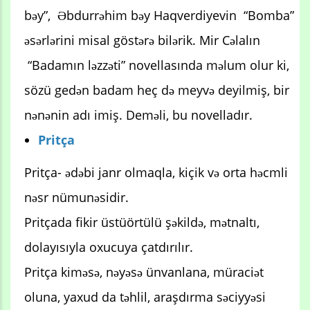
bəy”, Əbdurrəhim bəy Haqverdiyevin “Bomba”
əsərlərini misal göstərə bilərik. Mir Cəlalın
“Badamın ləzzəti” novellasında məlum olur ki,
sözü gedən badam heç də meyvə deyilmiş, bir
nənənin adı imiş. Deməli, bu novelladır.
Pritça
Pritça- ədəbi janr olmaqla, kiçik və orta həcmli
nəsr nümunəsidir.
Pritçada fikir üstüörtülü şəkildə, mətnaltı,
dolayısıyla oxucuya çatdırılır.
Pritça kiməsə, nəyəsə ünvanlana, müraciət
oluna, yaxud da təhlil, araşdırma səciyyəsi