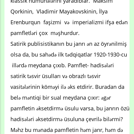
klassik nümunələrini yaradıblar. Maksim
Qorkinin, Vladimir Mayakovskinin, İlya
Erenburqun faşizmi və imperializmi ifşa edən
pamfletləri çox məşhurdur.
Satirik publisistikanın bu janrı ən az öyrənilmiş
olsa da, bu sahədə ilk tədqiqatlar 1920-1930-cu
illərdə meydana çıxıb. Pamflet- hadisələri
satirik təsvir üsulları və obrazlı təsvir
vasitələrinin köməyi ilə əks etdirir. Buradan da
belə məntiqi bir sual meydana çıxır: əgər
pamfletin əksetdirmə üsulu varsa, bu janrın özü
hadisələri əksetdirmə üsuluna çevrilə bilərmi?
Məhz bu mənada pamfletin həm janr, həm də