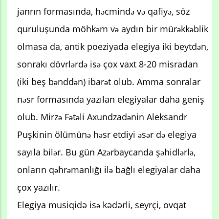
janrın formasında, həcmində və qafiyə, söz
quruluşunda möhkəm və aydın bir mürəkkəblik
olmasa da, antik poeziyada elegiya iki beytdən,
sonrakı dövrlərdə isə çox vaxt 8-20 misradan
(iki beş bənddən) ibarət olub. Amma sonralar
nəsr formasında yazılan elegiyalar daha geniş
olub. Mirzə Fətəli Axundzadənin Aleksandr
Puşkinin ölümünə həsr etdiyi əsər də elegiya
sayıla bilər. Bu gün Azərbaycanda şəhidlərlə,
onların qəhrəmanlığı ilə bağlı elegiyalar daha
çox yazılır.
Elegiya musiqidә isə kәdәrli, seyrçi, ovqat