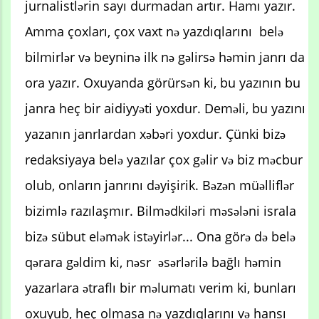
jurnalistlərin sayı durmadan artır. Hamı yazır.
Amma çoxları, çox vaxt nə yazdıqlarını belə
bilmirlər və beyninə ilk nə gəlirsə həmin janrı da
ora yazır. Oxuyanda görürsən ki, bu yazının bu
janra heç bir aidiyyəti yoxdur. Deməli, bu yazını
yazanın janrlardan xəbəri yoxdur. Çünki bizə
redaksiyaya belə yazılar çox gəlir və biz məcbur
olub, onların janrını dəyişirik. Bəzən müəlliflər
bizimlə razılaşmır. Bilmədkiləri məsələni israla
bizə sübut eləmək istəyirlər... Ona görə də belə
qərara gəldim ki, nəsr əsərlərilə bağlı həmin
yazarlara ətraflı bir məlumatı verim ki, bunları
oxuyub, heç olmasa nə yazdıqlarını və hansı