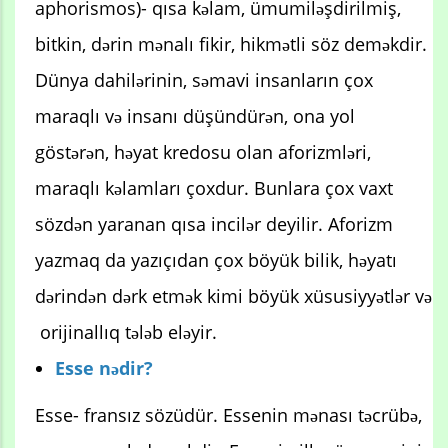
aphorismos)- qısa kəlam, ümumiləşdirilmiş,
bitkin, dərin mənalı fikir, hikmətli söz deməkdir.
Dünya dahilərinin, səmavi insanların çox
maraqlı və insanı düşündürən, ona yol
göstərən, həyat kredosu olan aforizmləri,
maraqlı kəlamları çoxdur. Bunlara çox vaxt
sözdən yaranan qısa incilər deyilir. Aforizm
yazmaq da yazıçıdan çox böyük bilik, həyatı
dərindən dərk etmək kimi böyük xüsusiyyətlər və
orijinallıq tələb eləyir.
Esse nədir?
Esse- fransız sözüdür. Essenin mənası təcrübə,