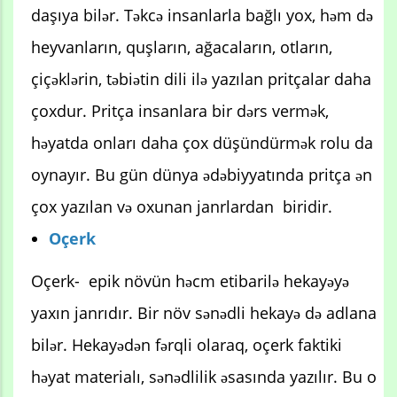
daşıya bilər. Təkcə insanlarla bağlı yox, həm də
heyvanların, quşların, ağacaların, otların,
çiçəklərin, təbiətin dili ilə yazılan pritçalar daha
çoxdur. Pritça insanlara bir dərs vermək,
həyatda onları daha çox düşündürmək rolu da
oynayır. Bu gün dünya ədəbiyyatında pritça ən
çox yazılan və oxunan janrlardan biridir.
Oçerk
Oçerk- epik növün həcm etibarilə hekayəyə
yaxın janrıdır. Bir növ sənədli hekayə də adlana
bilər. Hekayədən fərqli olaraq, oçerk faktiki
həyat materialı, sənədlilik əsasında yazılır. Bu o