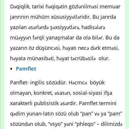
Dəqiqlik, tarixi həqiqətin gözlənilməsi memuar
janrının mühüm xüsusiyyətləridir. Bu janrda
yazılan əsərlərdə şəxsiyyətlərə, hadisələrə
müəyyən fərqli yanaşmalar da ola bilər. Bu da
yazarın öz düşüncəsi, həyatı necə dərk etməsi,
həyata münasibəti, həyat təcrübəsilə olur.
Pamflet
Panflet- ingilis sözüdür. Həcmcə böyük
olmayan, konkret, əsasən, sosial-siyasi ifşa
xarakterli publisistik əsərdir. Pamflet termini
qədim yunan-latın sözü olub “pan” və ya “pam”
sözündən olub, “vsyo” yəni “phleqo” – dilimizdə