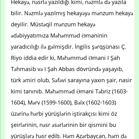
Hekayə, nəsrlə yazıldığı kimi, nəzmlə də yazıla
bilir. Nəzmlə yazılmış hekayəyə mənzum hekayə
deyilir. Müstəqil mənzum hekayə
ədəbiyyatımıza Məhəmməd Əmaninin
yaradıcılığı ilə gəlmişdir. İngilis şərqşünası Ç.
Riyo iddia edir ki, Məhəmməd Əmani I Şah
Təhmasib və I Şah Abbas dövründə yaşayıb,
türk əmiri olub, Səfəvi sarayına yaxın şair, nasir
kimi tanınıb. Məhəmməd Əmani Təbriz (1603-
1604), Mərv (1599-1600), Bəlx (1602-1603)
üzərinə hərbi yürüşlərin iştirakçısı kimi öz
şeirlərinin, nəsr əsərlərinin bir qismini bu
yürüşlərə həsr edib. Həm Azərbaycan, həm də