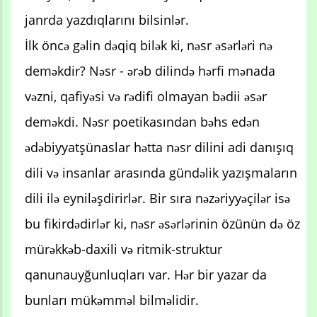
janrda yazdıqlarını bilsinlər.
İlk öncə gəlin dəqiq bilək ki, nəsr əsərləri nə
deməkdir? Nəsr - ərəb dilində hərfi mənada
vəzni, qafiyəsi və rədifi olmayan bədii əsər
deməkdi. Nəsr poetikasından bəhs edən
ədəbiyyatşünaslar hətta nəsr dilini adi danışıq
dili və insanlar arasında gündəlik yazışmaların
dili ilə eyniləşdirirlər. Bir sıra nəzəriyyəçilər isə
bu fikirdədirlər ki, nəsr əsərlərinin özünün də öz
mürəkkəb-daxili və ritmik-struktur
qanunauyğunluqları var. Hər bir yazar da
bunları mükəmməl bilməlidir.