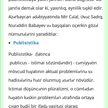
janrla demək olar ki, yaxınlıq, eynilik təşkil edir.
Azərbaycan ədəbiyyatında Mir Cəlal, Əvəz Sadıq,
Nurəddin Babayev və başqaları oçerkin gözəl
nümunələrini yaradıblar.
Publisistika
Publisistika- (latınca
publicus - istimai sözündəndir) - cəmiyyətin
mövcud həyatının aktual problemlərinə və
hadisələrinə həsr olunmuş əsərlər növüdür.
İctimai düşüncənin plüralizmi, o cümlədən
həyatın kəskin problemləri ətrafında ortaya
çıxan bədii bir ifadə vasitəsi olaraq