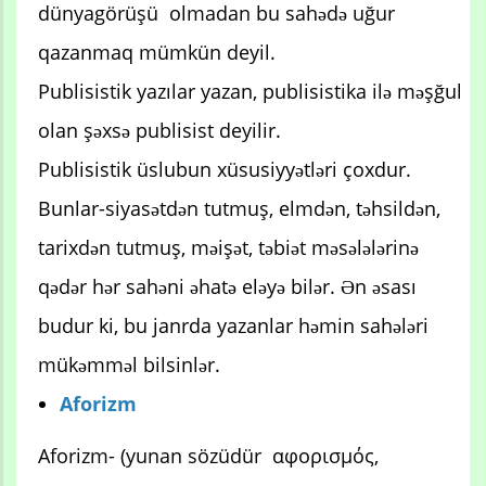
dünyagörüşü olmadan bu sahədə uğur
qazanmaq mümkün deyil.
Publisistik yazılar yazan, publisistika ilə məşğul
olan şəxsə publisist deyilir.
Publisistik üslubun xüsusiyyətləri çoxdur.
Bunlar-siyasətdən tutmuş, elmdən, təhsildən,
tarixdən tutmuş, məişət, təbiət məsələlərinə
qədər hər sahəni əhatə eləyə bilər. Ən əsası
budur ki, bu janrda yazanlar həmin sahələri
mükəmməl bilsinlər.
Aforizm
Aforizm- (yunan sözüdür αφορισμός,