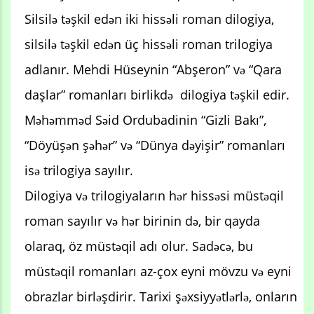
Silsilə təşkil edən iki hissəli roman dilogiya,
silsilə təşkil edən üç hissəli roman trilogiya
adlanır. Mehdi Hüseynin “Abşeron” və “Qara
daşlar” romanları birlikdə dilogiya təşkil edir.
Məhəmməd Səid Ordubadinin “Gizli Bakı”,
“Döyüşən şəhər” və “Dünya dəyişir” romanları
isə trilogiya sayılır.
Dilogiya və trilogiyaların hər hissəsi müstəqil
roman sayılır və hər birinin də, bir qayda
olaraq, öz müstəqil adı olur. Sadəcə, bu
müstəqil romanları az-çox eyni mövzu və eyni
obrazlar birləşdirir. Tarixi şəxsiyyətlərlə, onların