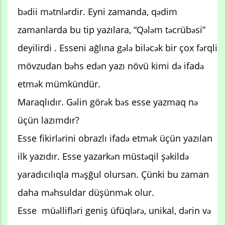
bədii mətnlərdir. Eyni zamanda, qədim
zamanlarda bu tip yazılara, “Qələm təcrübəsi”
deyilirdi . Esseni ağlına gələ biləcək bir çox fərqli
mövzudan bəhs edən yazı növü kimi də ifadə
etmək mümkündür.
Maraqlıdır. Gəlin görək bəs esse yazmaq nə
üçün lazımdır?
Esse fikirlərini obrazlı ifadə etmək üçün yazılan
ilk yazıdır. Esse yazarkən müstəqil şəkildə
yaradıcılıqla məşğul olursan. Çünki bu zaman
daha məhsuldar düşünmək olur.
Esse müəllifləri geniş üfüqlərə, unikal, dərin və