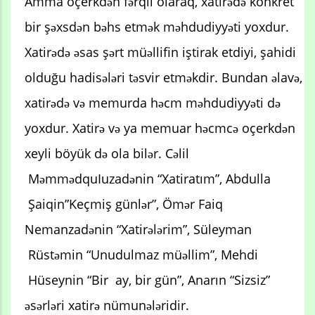
Amma oçerkdən fərqli olaraq, xatirədə konkret
bir şəxsdən bəhs etmək məhdudiyyəti yoxdur.
Xatirədə əsas şərt müəllifin iştirak etdiyi, şahidi
olduğu hadisələri təsvir etməkdir. Bundan əlavə,
xatirədə və memurda həcm məhdudiyyəti də
yoxdur. Xatirə və ya memuar həcmcə oçerkdən
xeyli böyük də ola bilər. Cəlil
MəmmədquIuzadənin “Xatiratım”, Abdulla
Şaiqin”Keçmiş günlər”, Ömər Faiq
Nemanzadənin “Xatirələrim”, Süleyman
Rüstəmin “Unudulmaz müəllim”, Mehdi
Hüseynin “Bir ay, bir gün”, Anarın “Sizsiz”
əsərləri xatirə nümunələridir.