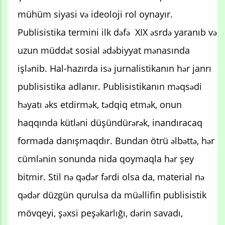
mühüm siyasi və ideoloji rol oynayır.
Publisistika termini ilk dəfə XIX əsrdə yaranıb və
uzun müddət sosial ədəbiyyat mənasında
işlənib. Hal-hazırda isə jurnalistikanın hər janrı
publisistika adlanır. Publisistikanın məqsədi
həyatı əks etdirmək, tədqiq etmək, onun
haqqında kütləni düşündürərək, inandıracaq
formada danışmaqdır. Bundan ötrü əlbəttə, hər
cümlənin sonunda nida qoymaqla hər şey
bitmir. Stil nə qədər fərdi olsa da, material nə
qədər düzgün qurulsa da müəllifin publisistik
mövqeyi, şəxsi peşəkarlığı, dərin savadı,