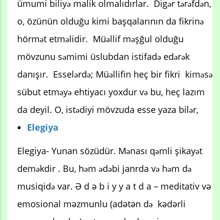
ümumi biliyə malik olmalıdırlar. Digər tərəfdən,
o, özünün olduğu kimi başqalarının da fikrinə
hörmət etməlidir. Müəllif məşğul olduğu
mövzunu səmimi üslubdan istifadə edərək
danışır. Esselərdə; Müəllifin heç bir fikri kiməsə
sübut etməyə ehtiyacı yoxdur və bu, heç lazım
da deyil. O, istədiyi mövzuda esse yaza bilər,
Elegiya
Elegiya- Yunan sözüdür. Mənası qəmli şikayət
deməkdir . Bu, həm ədəbi janrda və həm də
musiqidə var. Ә d ә b i y y a t d a – meditativ vә
emosional mәzmunlu (adәtәn də kәdәrli