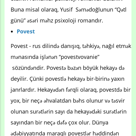
Buna misal olaraq, Yusif Səmədoğlunun “Qətl
günü” əsəri məhz psixoloji romandır.
Povest
Povest - rus dilində danışıq, təhkiyə, nağıl etmək
mənasında işlənən “povestvovanie”
sözündəndir. Povestə bəzən böyük hekayə də
deyilir. Çünki povestlə hekayə bir-birinə yaxın
janrlardır. Hekayədən fərqli olaraq, povestdə bir
yox, bir neçə əhvalatdan bəhs olunur və təsvir
olunan surətlərin sayı da hekayədəki surətlərin
sayından bir neçə dəfə çox olur. Dünya
ədəbiyyatında maraqlı povestlər həddindən