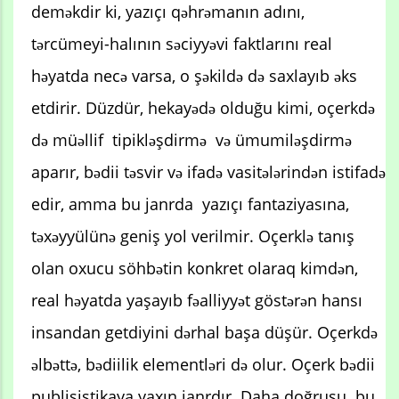
deməkdir ki, yazıçı qəhrəmanın adını,
tərcümeyi-halının səciyyəvi faktlarını real
həyatda necə varsa, o şəkildə də saxlayıb əks
etdirir. Düzdür, hekayədə olduğu kimi, oçerkdə
də müəllif tipikləşdirmə və ümumiləşdirmə
aparır, bədii təsvir və ifadə vasitələrindən istifadə
edir, amma bu janrda yazıçı fantaziyasına,
təxəyyülünə geniş yol verilmir. Oçerklə tanış
olan oxucu söhbətin konkret olaraq kimdən,
real həyatda yaşayıb fəalliyyət göstərən hansı
insandan getdiyini dərhal başa düşür. Oçerkdə
əlbəttə, bədiilik elementləri də olur. Oçerk bədii
publisistikaya yaxın janrdır. Daha doğrusu bu