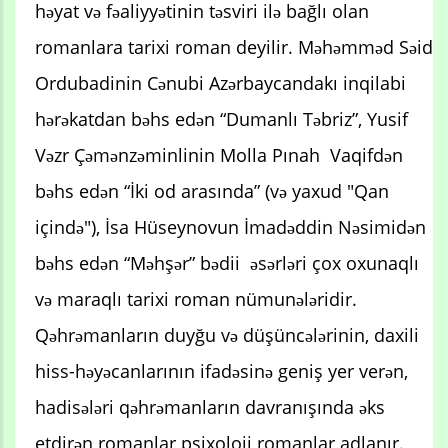
həyat və fəaliyyətinin təsviri ilə bağlı olan
romanlara tarixi roman deyilir. Məhəmməd Səid
Ordubadinin Cənubi Azərbaycandakı inqilabi
hərəkatdan bəhs edən “Dumanlı Təbriz”, Yusif
Vəzr Çəmənzəminlinin Molla Pınah Vaqifdən
bəhs edən “İki od arasında” (və yaxud "Qan
içində"), İsa Hüseynovun İmadəddin Nəsimidən
bəhs edən “Məhşər” bədii əsərləri çox oxunaqlı
və maraqlı tarixi roman nümunələridir.
Qəhrəmanların duyğu və düşüncələrinin, daxili
hiss-həyəcanlarının ifadəsinə geniş yer verən,
hadisələri qəhrəmanların davranışında əks
etdirən romanlar psixoloji romanlar adlanır.