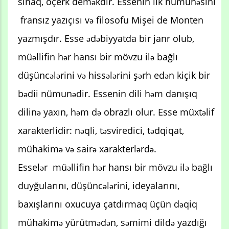
sınaq, oçerk deməkdir. Essenin ilk nümunəsini
fransız yazıçısı və filosofu Mişei de Monten
yazmışdır. Esse ədəbiyyatda bir janr olub,
müəllifin hər hansı bir mövzu ilə bağlı
düşüncələrini və hissələrini şərh edən kiçik bir
bədii nümunədir. Essenin dili həm danışıq
dilinə yaxın, həm də obrazlı olur. Esse müxtəlif
xarakterlidir: nəqli, təsviredici, tədqiqat,
mühakimə və sairə xarakterlərdə.
Esselər müəllifin hər hansı bir mövzu ilə bağlı
duyğularını, düşüncələrini, ideyalarını,
baxışlarını oxucuya çatdırmaq üçün dəqiq
mühakimə yürütmədən, səmimi dildə yazdığı