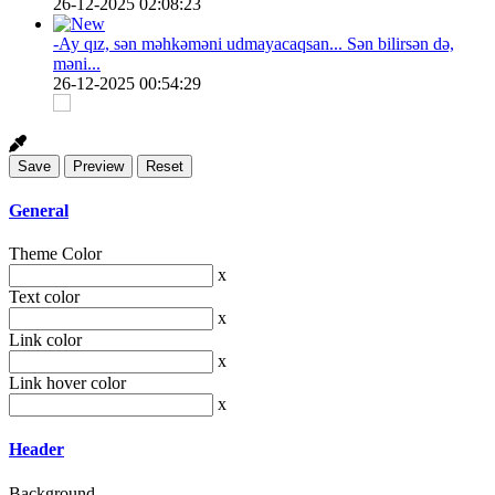
26-12-2025 02:08:23
-Ay qız, sən məhkəməni udmayacaqsan... Sən bilirsən də,
məni...
26-12-2025 00:54:29
General
Theme Color
x
Text color
x
Link color
x
Link hover color
x
Header
Background