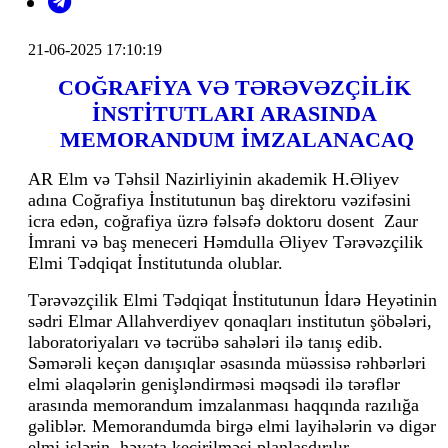
21-06-2025 17:10:19
COĞRAFİYA VƏ TƏRƏVƏZÇİLİK
İNSTİTUTLARI ARASINDA
MEMORANDUM İMZALANACAQ
AR Elm və Təhsil Nazirliyinin akademik H.Əliyev
adına Coğrafiya İnstitutunun baş direktoru vəzifəsini
icra edən, coğrafiya üzrə fəlsəfə doktoru dosent Zaur
İmrani və baş meneceri Həmdulla Əliyev Tərəvəzçilik
Elmi Tədqiqat İnstitutunda olublar.
Tərəvəzçilik Elmi Tədqiqat İnstitutunun İdarə Heyətinin
sədri Elmar Allahverdiyev qonaqları institutun şöbələri,
laboratoriyaları və təcrübə sahələri ilə tanış edib.
Səmərəli keçən danışıqlar əsasında müəssisə rəhbərləri
elmi əlaqələrin genişləndirməsi məqsədi ilə tərəflər
arasında memorandum imzalanması haqqında razılığa
gəliblər. Memorandumda birgə elmi layihələrin və digər
elmi işlərin həyata keçirilməsi planlaşdırılır.