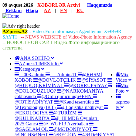
Skip
09 avqust 2026
XƏBƏRLƏR Arxivi
Haqqımızda
to
Reklam
Əlaqə
AZ
|
EN
|
RU
main
content
AZpress.AZ
- Video-Foto informasiya Agentliyinin XƏBƏR
SAYTI
-- NEWS WEBSITE of Video-Photo Information Agency
-- НОВОСТНОЙ САЙТ Видео-Фото информационного
агентства
ANA SƏHİFƏ
AZpressTIMES.info
Main
Kategoriya
navigation
__003-admin
___Admin-11
@RƏSMİ
Mix
XƏBƏR
@DÖVLƏTÇILIK
@SİYASƏT
Video
@HÜQUQ-KRİMİNAL
@KORRUPSİYA?
Mix
@DƏLƏDUZLUQ?
@NARKOMANİYA
Foto
cəbhəsində
@Ordu quruculuğu+FHN
@İQTİSADİYYAT
@Kənd təsərrüfatı
azpress
@Texnologiya (İKT)
@Loqistika-nəqliyyat
tv
@EKOLOGIYA
@TURİZM
@KULİNARİYA
@_III MDB Oyunları-
2025.Gəncə
@_WUF13 Azerbaijan
@SAĞLAM OL
@MƏDƏNİYYƏT
@İNCƏSƏNƏT
@REGİON
@ƏDƏBİYYAT