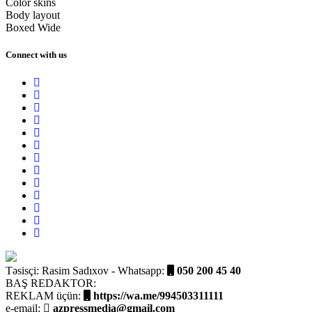
Color skins
Body layout
Boxed
Wide
Connect with us
Təsisçi: Rasim Sadıxov - Whatsapp:
050 200 45 40
BAŞ REDAKTOR:
REKLAM üçün:
https://wa.me/994503311111
e-email:
azpressmedia@gmail.com