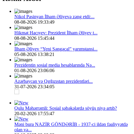
Nikol Paşinyan İlham Əliyevə zəng etdi:...
08-08-2026 19:33:49
Hikmət Hacıyev: Prezident İlham Əliyev t...
08-08-2026 15:45:44
İlham Əliyev “Yeni Səngəçal” yarımstansi...
05-08-2026 13:38:21
Prezidentin sosial media hesablarında Nə...
01-08-2026 23:06:06
Azərbaycan və Qırğızıstan prezidentləri...
31-07-2026 23:34:05
Qulu Məhərrəmli: Sosial şəbəkələrdə söyüş niyə artıb?
20-02-2026 17:55:47
Məni bura NAZİR GÖNDƏRİB - 1937-ci ildən fəaliyyətdə
olan və...