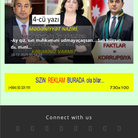
-Ay qız, sən məhkəməni udmayacaqsan... Sən bilirsən
də, məni...
26-12-2025 00:54:29
Connect with us