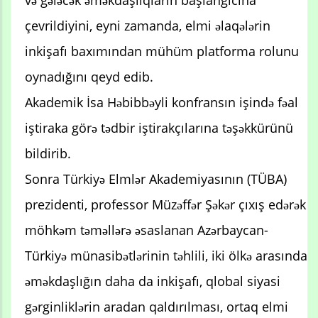
və gələcək əməkdaşlıqların başlanğıcına
çevrildiyini, eyni zamanda, elmi əlaqələrin
inkişafı baxımından mühüm platforma rolunu
oynadığını qeyd edib.
Akademik İsa Həbibbəyli konfransın işində fəal
iştiraka görə tədbir iştirakçılarına təşəkkürünü
bildirib.
Sonra Türkiyə Elmlər Akademiyasının (TÜBA)
prezidenti, professor Müzəffər Şəkər çıxış edərək
möhkəm təməllərə əsaslanan Azərbaycan-
Türkiyə münasibətlərinin təhlili, iki ölkə arasında
əməkdaşlığın daha da inkişafı, qlobal siyasi
gərginliklərin aradan qaldırılması, ortaq elmi