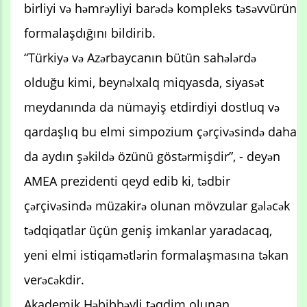
birliyi və həmrəyliyi barədə kompleks təsəvvürün
formalaşdığını bildirib.
“Türkiyə və Azərbaycanın bütün sahələrdə
olduğu kimi, beynəlxalq miqyasda, siyasət
meydanında da nümayiş etdirdiyi dostluq və
qardaşlıq bu elmi simpozium çərçivəsində daha
da aydın şəkildə özünü göstərmişdir”, - deyən
AMEA prezidenti qeyd edib ki, tədbir
çərçivəsində müzakirə olunan mövzular gələcək
tədqiqatlar üçün geniş imkanlar yaradacaq,
yeni elmi istiqamətlərin formalaşmasına təkan
verəcəkdir.
Akademik Həbibbəyli təqdim olunan