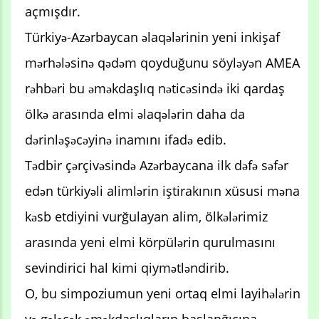
açmışdır.
Türkiyə-Azərbaycan əlaqələrinin yeni inkişaf
mərhələsinə qədəm qoyduğunu söyləyən AMEA
rəhbəri bu əməkdaşlıq nəticəsində iki qardaş
ölkə arasında elmi əlaqələrin daha da
dərinləşəcəyinə inamını ifadə edib.
Tədbir çərçivəsində Azərbaycana ilk dəfə səfər
edən türkiyəli alimlərin iştirakının xüsusi məna
kəsb etdiyini vurğulayan alim, ölkələrimiz
arasında yeni elmi körpülərin qurulmasını
sevindirici hal kimi qiymətləndirib.
O, bu simpoziumun yeni ortaq elmi layihələrin