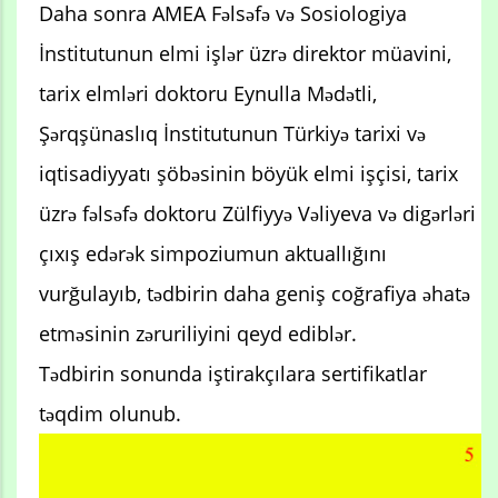
Daha sonra AMEA Fəlsəfə və Sosiologiya
İnstitutunun elmi işlər üzrə direktor müavini,
tarix elmləri doktoru Eynulla Mədətli,
Şərqşünaslıq İnstitutunun Türkiyə tarixi və
iqtisadiyyatı şöbəsinin böyük elmi işçisi, tarix
üzrə fəlsəfə doktoru Zülfiyyə Vəliyeva və digərləri
çıxış edərək simpoziumun aktuallığını
vurğulayıb, tədbirin daha geniş coğrafiya əhatə
etməsinin zəruriliyini qeyd ediblər.
Tədbirin sonunda iştirakçılara sertifikatlar
təqdim olunub.