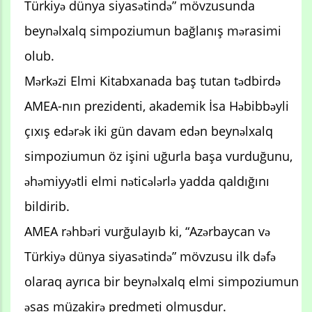
Türkiyə dünya siyasətində” mövzusunda
beynəlxalq simpoziumun bağlanış mərasimi
olub.
Mərkəzi Elmi Kitabxanada baş tutan tədbirdə
AMEA-nın prezidenti, akademik İsa Həbibbəyli
çıxış edərək iki gün davam edən beynəlxalq
simpoziumun öz işini uğurla başa vurduğunu,
əhəmiyyətli elmi nəticələrlə yadda qaldığını
bildirib.
AMEA rəhbəri vurğulayıb ki, “Azərbaycan və
Türkiyə dünya siyasətində” mövzusu ilk dəfə
olaraq ayrıca bir beynəlxalq elmi simpoziumun
əsas müzakirə predmeti olmuşdur.