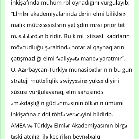
inkişafında mühüm rol oynadığını vurğulayıb:
“Elmlər akademiyalarında dərin elmi biliklərə
malik mütəxəssislərin yetişdirilməsi prioritet
məsələlərdən biridir. Bu kimi ixtisaslı kadrların
mövcudluğu şəraitində notarial qaynaqların
çatışmazlığı elmi fəaliyyətə maneə yaratmır”.
O, Azərbaycan-Türkiyə münasibətlərinin bu gün
strateji müttəfiqlik səviyyəsinə yüksəldiyini
xüsusi vurğulayaraq, elm sahəsində
əməkdaşlığın güclənməsinin ölkənin ümumi
inkişafına ciddi töhfə verəcəyini bildirib.
AMEA və Türkiyə Elmlər Akademiyasının birgə
təşkilatçılığı ilə keçirilən beynəlxalq