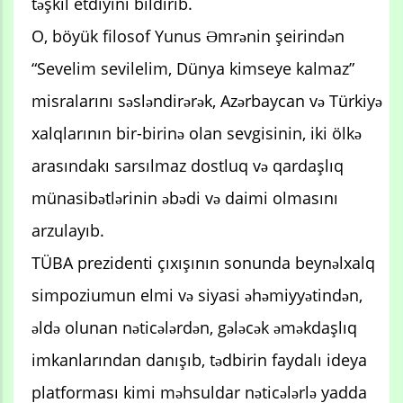
təşkil etdiyini bildirib.
O, böyük filosof Yunus Əmrənin şeirindən
“Sevelim sevilelim, Dünya kimseye kalmaz”
misralarını səsləndirərək, Azərbaycan və Türkiyə
xalqlarının bir-birinə olan sevgisinin, iki ölkə
arasındakı sarsılmaz dostluq və qardaşlıq
münasibətlərinin əbədi və daimi olmasını
arzulayıb.
TÜBA prezidenti çıxışının sonunda beynəlxalq
simpoziumun elmi və siyasi əhəmiyyətindən,
əldə olunan nəticələrdən, gələcək əməkdaşlıq
imkanlarından danışıb, tədbirin faydalı ideya
platforması kimi məhsuldar nəticələrlə yadda