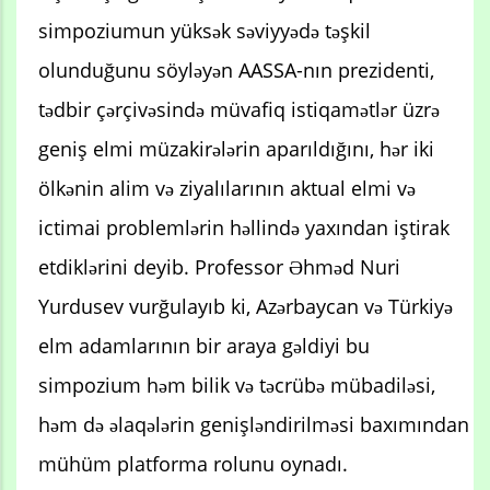
simpoziumun yüksək səviyyədə təşkil
olunduğunu söyləyən AASSA-nın prezidenti,
tədbir çərçivəsində müvafiq istiqamətlər üzrə
geniş elmi müzakirələrin aparıldığını, hər iki
ölkənin alim və ziyalılarının aktual elmi və
ictimai problemlərin həllində yaxından iştirak
etdiklərini deyib. Professor Əhməd Nuri
Yurdusev vurğulayıb ki, Azərbaycan və Türkiyə
elm adamlarının bir araya gəldiyi bu
simpozium həm bilik və təcrübə mübadiləsi,
həm də əlaqələrin genişləndirilməsi baxımından
mühüm platforma rolunu oynadı.