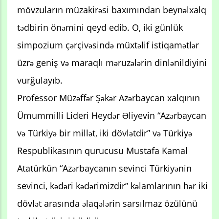
mövzuların müzakirəsi baxımından beynəlxalq
tədbirin önəmini qeyd edib. O, iki günlük
simpozium çərçivəsində müxtəlif istiqamətlər
üzrə geniş və maraqlı məruzələrin dinlənildiyini
vurğulayıb.
Professor Müzəffər Şəkər Azərbaycan xalqının
Ümummilli Lideri Heydər Əliyevin “Azərbaycan
və Türkiyə bir millət, iki dövlətdir” və Türkiyə
Respublikasının qurucusu Mustafa Kamal
Atatürkün “Azərbaycanın sevinci Türkiyənin
sevinci, kədəri kədərimizdir” kəlamlarının hər iki
dövlət arasında əlaqələrin sarsılmaz özülünü