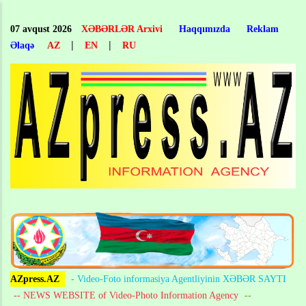
Skip
to
07 avqust 2026
XƏBƏRLƏR Arxivi
Haqqımızda
Reklam
main
|
|
Əlaqə
AZ
EN
RU
content
AZpress.AZ
- Video-Foto informasiya Agentliyinin XƏBƏR SAYTI
-- NEWS WEBSITE of Video-Photo Information Agency
--