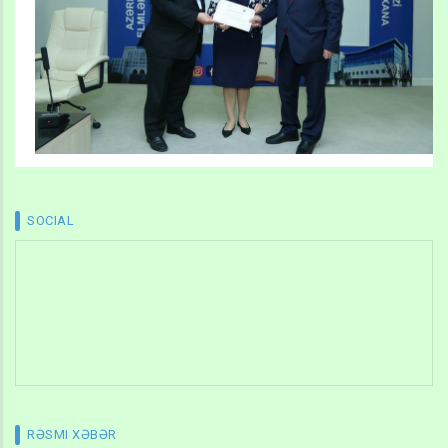
SOCIAL
RƏSMI XƏBƏR