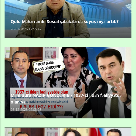
Qulu Məhərrəmli: Sosial şəbəkələrdə söyüş niyə artıb?
20-02-2026 17:55:47
Məni bura NAZİR GÖNDƏRİB - 1937-ci ildən fəaliyyətdə
olan və...
26-12-2025 02:08:23