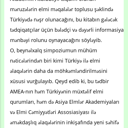
məruzələrin elmi məqalələr toplusu şəklində
Türkiyədə nəşr olunacağını, bu kitabın gələcək
tədqiqatçılar üçün bələdçi və dəyərli informasiya
mənbəyi rolunu oynayacağını söyləyib.
O, beynəlxalq simpoziumun mühüm
nəticələrindən biri kimi Türkiyə ilə elmi
əlaqələrin daha da möhkəmləndirilməsini
xüsusi vurğulayıb. Qeyd edib ki, bu tədbir
AMEA-nın həm Türkiyənin müxtəlif elmi
qurumları, həm də Asiya Elmlər Akademiyaları
və Elmi Cəmiyyətləri Assosiasiyası ilə
əməkdaşlıq əlaqələrinin inkişafında yeni səhifə