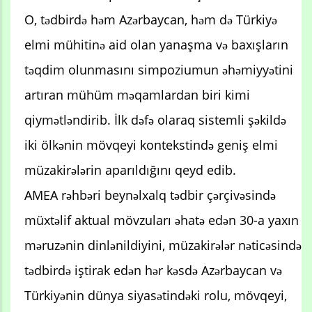
O, tədbirdə həm Azərbaycan, həm də Türkiyə
elmi mühitinə aid olan yanaşma və baxışların
təqdim olunmasını simpoziumun əhəmiyyətini
artıran mühüm məqamlardan biri kimi
qiymətləndirib. İlk dəfə olaraq sistemli şəkildə
iki ölkənin mövqeyi kontekstində geniş elmi
müzakirələrin aparıldığını qeyd edib.
AMEA rəhbəri beynəlxalq tədbir çərçivəsində
müxtəlif aktual mövzuları əhatə edən 30-a yaxın
məruzənin dinlənildiyini, müzakirələr nəticəsində
tədbirdə iştirak edən hər kəsdə Azərbaycan və
Türkiyənin dünya siyasətindəki rolu, mövqeyi,