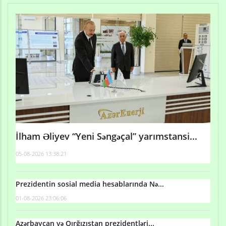
İlham Əliyev “Yeni Səngəçal” yarımstansi...
05-08-2026 13:38:21
Prezidentin sosial media hesablarında Nə...
01-08-2026 23:06:06
Azərbaycan və Qırğızıstan prezidentləri...