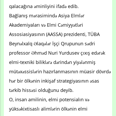
qalacağına əminliyini ifadə edib.
Bağlanış mərasimində Asiya Elmlər
Akademiyaları və Elmi Cəmiyyətləri
Assosiasiyasının (AASSA) prezidenti, TÜBA
Beynəlxalq Əlaqələr İşçi Qrupunun sədri
professor Əhməd Nuri Yurdusev çıxış edərək
elmi-texniki biliklərə dərindən yiyələnmiş
mütəxəssislərin hazırlanmasının müasir dövrdə
hər bir ölkənin inkişaf strategiyasının əsas
tərkib hissəsi olduğunu deyib.
O, insan amilinin, elmi potensialın və
yüksəkixtisaslı alimlərin ölkənin elmi