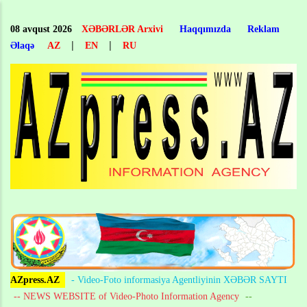
Skip
to
08 avqust 2026
XƏBƏRLƏR Arxivi
Haqqımızda
Reklam
main
|
|
Əlaqə
AZ
EN
RU
content
AZpress.AZ
- Video-Foto informasiya Agentliyinin XƏBƏR SAYTI
-- NEWS WEBSITE of Video-Photo Information Agency
--