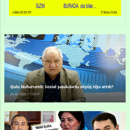
Qulu Məhərrəmli: Sosial şəbəkələrdə söyüş niyə artıb?
20-02-2026 17:55:47