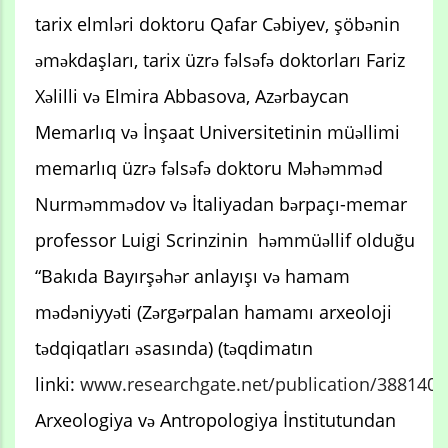
tarix elmləri doktoru Qafar Cəbiyev, şöbənin
əməkdaşları, tarix üzrə fəlsəfə doktorları Fariz
Xəlilli və Elmira Abbasova, Azərbaycan
Memarlıq və İnşaat Universitetinin müəllimi
memarlıq üzrə fəlsəfə doktoru Məhəmməd
Nurməmmədov və İtaliyadan bərpaçı-memar
professor Luigi Scrinzinin həmmüəllif olduğu
“Bakıda Bayırşəhər anlayışı və hamam
mədəniyyəti (Zərgərpalan hamamı arxeoloji
tədqiqatları əsasında) (təqdimatın
linki:
www.researchgate.net/publication/388140
Arxeologiya və Antropologiya İnstitutundan