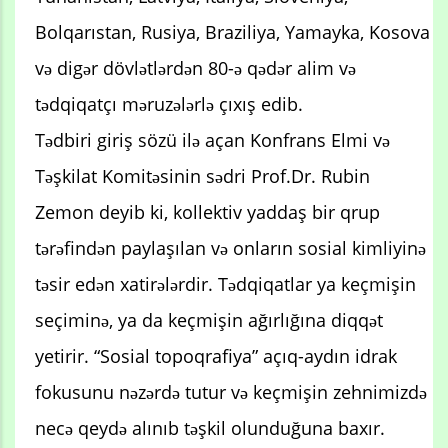
Bolqarıstan, Rusiya, Braziliya, Yamayka, Kosova
və digər dövlətlərdən 80-ə qədər alim və
tədqiqatçı məruzələrlə çıxış edib.
Tədbiri giriş sözü ilə açan Konfrans Elmi və
Təşkilat Komitəsinin sədri Prof.Dr. Rubin
Zemon deyib ki, kollektiv yaddaş bir qrup
tərəfindən paylaşılan və onların sosial kimliyinə
təsir edən xatirələrdir. Tədqiqatlar ya keçmişin
seçiminə, ya da keçmişin ağırlığına diqqət
yetirir. “Sosial topoqrafiya” açıq-aydın idrak
fokusunu nəzərdə tutur və keçmişin zehnimizdə
necə qeydə alınıb təşkil olunduğuna baxır.