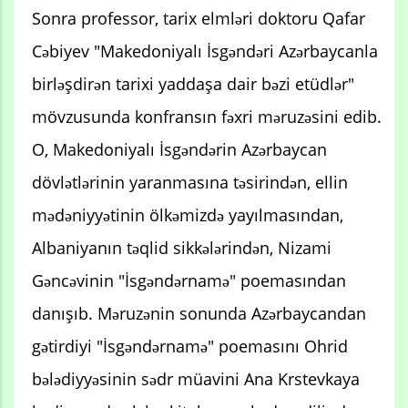
Sonra professor, tarix elmləri doktoru Qafar
Cəbiyev "Makedoniyalı İsgəndəri Azərbaycanla
birləşdirən tarixi yaddaşa dair bəzi etüdlər"
mövzusunda konfransın fəxri məruzəsini edib.
O, Makedoniyalı İsgəndərin Azərbaycan
dövlətlərinin yaranmasına təsirindən, ellin
mədəniyyətinin ölkəmizdə yayılmasından,
Albaniyanın təqlid sikkələrindən, Nizami
Gəncəvinin "İsgəndərnamə" poemasından
danışıb. Məruzənin sonunda Azərbaycandan
gətirdiyi "İsgəndərnamə" poemasını Ohrid
bələdiyyəsinin sədr müavini Ana Krstevkaya