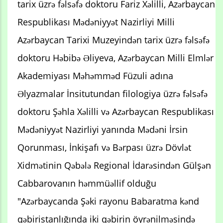
tarix üzrə fəlsəfə doktoru Fariz Xəlilli, Azərbaycan
Respublikası Mədəniyyət Nazirliyi Milli
Azərbaycan Tarixi Muzeyindən tarix üzrə fəlsəfə
doktoru Həbibə Əliyeva, Azərbaycan Milli Elmlər
Akademiyası Məhəmməd Füzuli adına
Əlyazmalar İnsitutundan filologiya üzrə fəlsəfə
doktoru Şəhla Xəlilli və Azərbaycan Respublikası
Mədəniyyət Nazirliyi yanında Mədəni İrsin
Qorunması, İnkişafı və Bərpası üzrə Dövlət
Xidmətinin Qəbələ Regional İdarəsindən Gülşən
Cabbarovanın həmmüəllif olduğu
"Azərbaycanda Şəki rayonu Babaratma kənd
qəbiristanlığında iki qəbirin öyrənilməsində