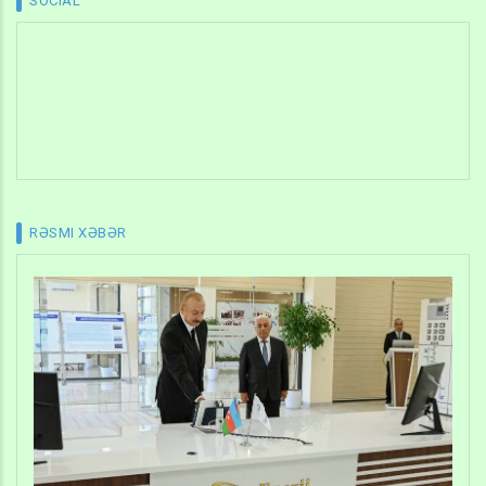
SOCIAL
RƏSMI XƏBƏR