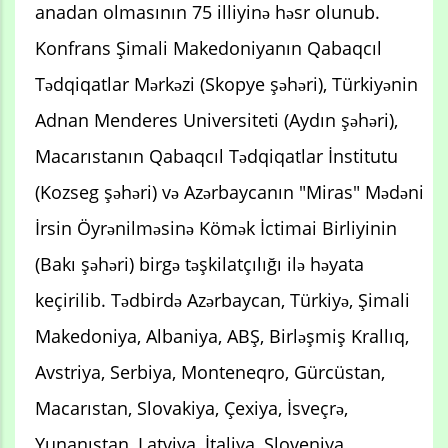
anadan olmasının 75 illiyinə həsr olunub.
Konfrans Şimali Makedoniyanın Qabaqcıl
Tədqiqatlar Mərkəzi (Skopye şəhəri), Türkiyənin
Adnan Menderes Universiteti (Aydın şəhəri),
Macarıstanın Qabaqcıl Tədqiqatlar İnstitutu
(Kozseg şəhəri) və Azərbaycanın "Miras" Mədəni
İrsin Öyrənilməsinə Kömək İctimai Birliyinin
(Bakı şəhəri) birgə təşkilatçılığı ilə həyata
keçirilib. Tədbirdə Azərbaycan, Türkiyə, Şimali
Makedoniya, Albaniya, ABŞ, Birləşmiş Krallıq,
Avstriya, Serbiya, Monteneqro, Gürcüstan,
Macarıstan, Slovakiya, Çexiya, İsveçrə,
Yunanıstan, Latviya, İtaliya, Sloveniya,