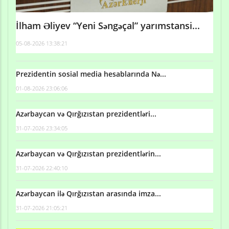
İlham Əliyev “Yeni Səngəçal” yarımstansi...
05-08-2026 13:38:21
Prezidentin sosial media hesablarında Nə...
01-08-2026 23:06:06
Azərbaycan və Qırğızıstan prezidentləri...
31-07-2026 23:34:05
Azərbaycan və Qırğızıstan prezidentlərin...
31-07-2026 22:40:10
Azərbaycan ilə Qırğızıstan arasında imza...
31-07-2026 21:05:21