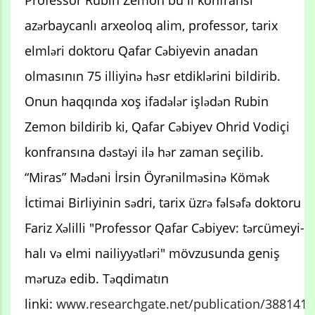
Professor Rubin Zemon bu il konfransı
azərbaycanlı arxeoloq alim, professor, tarix
elmləri doktoru Qafar Cəbiyevin anadan
olmasının 75 illiyinə həsr etdiklərini bildirib.
Onun haqqında xoş ifadələr işlədən Rubin
Zemon bildirib ki, Qafar Cəbiyev Ohrid Vodiçi
konfransına dəstəyi ilə hər zaman seçilib.
“Miras” Mədəni İrsin Öyrənilməsinə Kömək
İctimai Birliyinin sədri, tarix üzrə fəlsəfə doktoru
Fariz Xəlilli "Professor Qafar Cəbiyev: tərcümeyi-
halı və elmi nailiyyətləri" mövzusunda geniş
məruzə edib. Təqdimatın
linki:
www.researchgate.net/publication/388141