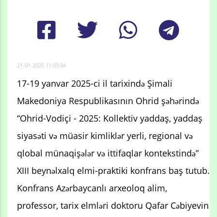
21-01-2025 11:03:04
17-19 yanvar 2025-ci il tarixində Şimali
Makedoniya Respublikasının Ohrid şəhərində
“Ohrid-Vodiçi - 2025: Kollektiv yaddaş, yaddaş
siyasəti və müasir kimliklər yerli, regional və
qlobal münaqişələr və ittifaqlar kontekstində”
XIII beynəlxalq elmi-praktiki konfrans baş tutub.
Konfrans Azərbaycanlı arxeoloq alim,
professor, tarix elmləri doktoru Qafar Cəbiyevin