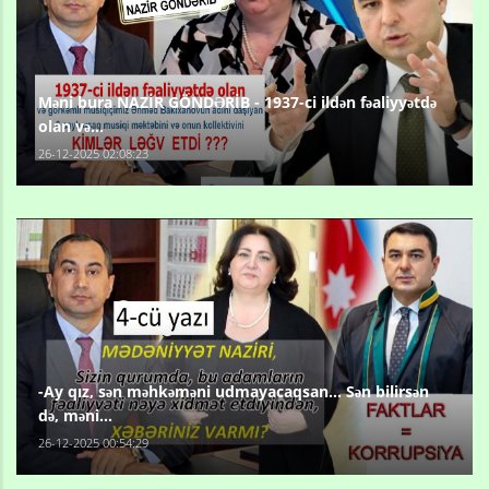
Məni bura NAZİR GÖNDƏRİB - 1937-ci ildən fəaliyyətdə
olan və...
26-12-2025 02:08:23
-Ay qız, sən məhkəməni udmayacaqsan... Sən bilirsən
də, məni...
26-12-2025 00:54:29