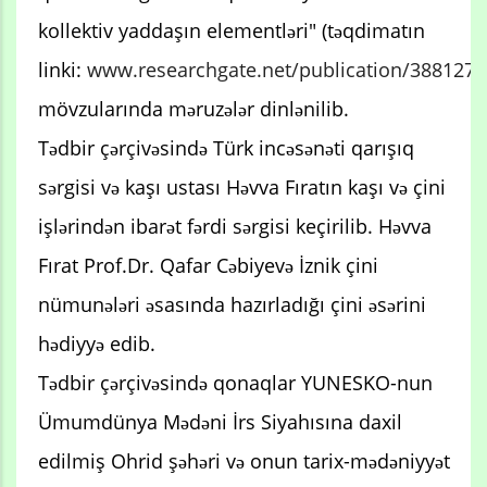
kollektiv yaddaşın elementləri" (təqdimatın
linki:
www.researchgate.net/publication/388127
mövzularında məruzələr dinlənilib.
Tədbir çərçivəsində Türk incəsənəti qarışıq
sərgisi və kaşı ustası Həvva Fıratın kaşı və çini
işlərindən ibarət fərdi sərgisi keçirilib. Həvva
Fırat Prof.Dr. Qafar Cəbiyevə İznik çini
nümunələri əsasında hazırladığı çini əsərini
hədiyyə edib.
Tədbir çərçivəsində qonaqlar YUNESKO-nun
Ümumdünya Mədəni İrs Siyahısına daxil
edilmiş Ohrid şəhəri və onun tarix-mədəniyyət