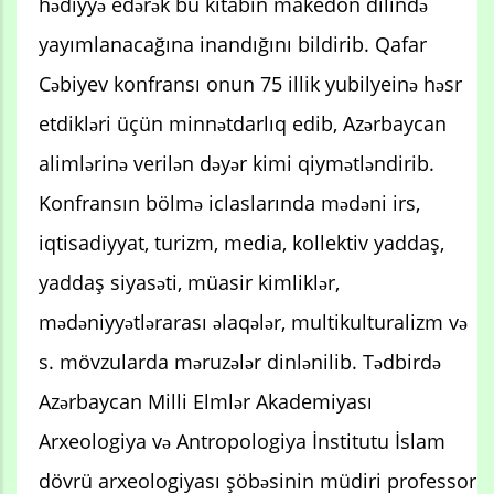
hədiyyə edərək bu kitabın makedon dilində
yayımlanacağına inandığını bildirib. Qafar
Cəbiyev konfransı onun 75 illik yubilyeinə həsr
etdikləri üçün minnətdarlıq edib, Azərbaycan
alimlərinə verilən dəyər kimi qiymətləndirib.
Konfransın bölmə iclaslarında mədəni irs,
iqtisadiyyat, turizm, media, kollektiv yaddaş,
yaddaş siyasəti, müasir kimliklər,
mədəniyyətlərarası əlaqələr, multikulturalizm və
s. mövzularda məruzələr dinlənilib. Tədbirdə
Azərbaycan Milli Elmlər Akademiyası
Arxeologiya və Antropologiya İnstitutu İslam
dövrü arxeologiyası şöbəsinin müdiri professor