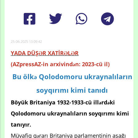
25-06-2025 13:09:42
YADA DÜŞƏR XATİRƏLƏR
(AZpressAZ-in arxivindən: 2023-cü il)
Bu ölkə Qolodomoru ukraynalıların
soyqırımı kimi tanıdı
Böyük Britaniya 1932-1933-cü illərdəki
Qolodomoru ukraynalıların soyqırımı kimi
tanıyır.
Müvafiq qərarı Britaniya parlamentinin aşağı