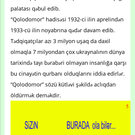
palatası qəbul edib.
"Qolodomor" hadisəsi 1932-ci ilin aprelindən
1933-cü ilin noyabrına qədər davam edib.
Tədqiqatçılar azı 3 milyon uşaq da daxil
olmaqla 7 milyondan çox ukraynalının dünya
tarixində tayı bərabəri olmayan insanlığa qarşı
bu cinayətin qurbanı olduqlarını iddia edirlər.
“Qolodomor” sözü kütləvi şəkildə aclıqdan
öldürmək deməkdir.