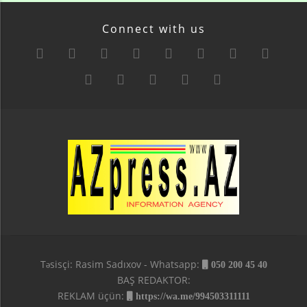
Connect with us
Təsisçi: Rasim Sadıxov - Whatsapp:
050 200 45 40
BAŞ REDAKTOR:
REKLAM üçün:
https://wa.me/994503311111