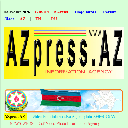
Skip
to
08 avqust 2026
XƏBƏRLƏR Arxivi
Haqqımızda
Reklam
main
|
|
Əlaqə
AZ
EN
RU
content
AZpress.AZ
- Video-Foto informasiya Agentliyinin XƏBƏR SAYTI
-- NEWS WEBSITE of Video-Photo Information Agency
--