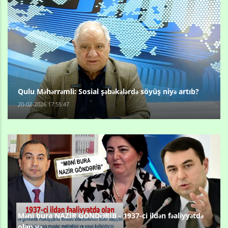
Qulu Məhərrəmli: Sosial şəbəkələrdə söyüş niyə artıb?
20-02-2026 17:55:47
Məni bura NAZİR GÖNDƏRİB - 1937-ci ildən fəaliyyətdə
olan və...