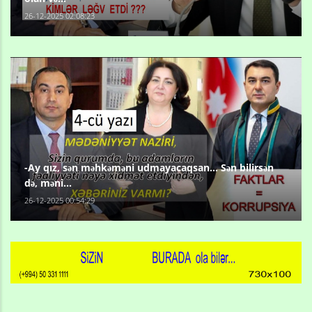
26-12-2025 02:08:23
-Ay qız, sən məhkəməni udmayacaqsan... Sən bilirsən
də, məni...
26-12-2025 00:54:29