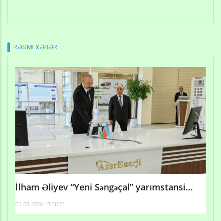
RƏSMI XƏBƏR
İlham Əliyev “Yeni Səngəçal” yarımstansi...
05-08-2026 13:38:21