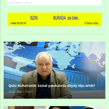
31-07-2026 21:05:21
Qulu Məhərrəmli: Sosial şəbəkələrdə söyüş niyə artıb?
20-02-2026 17:55:47