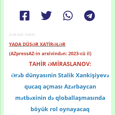
25-06-2025 14:00:55
YADA DÜŞƏR XATİRƏLƏR
(AZpressAZ-in arxivindən: 2023-cü il)
TAHİR ƏMİRASLANOV:
Ərəb dünyasınin Stalik Xankişiyevə
qucaq açması Azərbaycan
mətbəxinin də qloballaşmasında
böyük rol oynayacaq