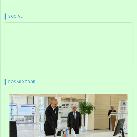
SOCIAL
RƏSMI XƏBƏR