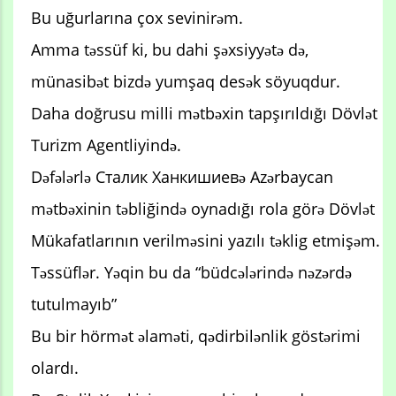
Bu uğurlarına çox sevinirəm.
Amma təssüf ki, bu dahi şəxsiyyətə də,
münasibət bizdə yumşaq desək söyuqdur.
Daha doğrusu milli mətbəxin tapşırıldığı Dövlət
Turizm Agentliyində.
Dəfələrlə Сталик Ханкишиевə Azərbaycan
mətbəxinin təbliğində oynadığı rola görə Dövlət
Mükafatlarının verilməsini yazılı təklig etmişəm.
Təssüflər. Yəqin bu da “büdcələrində nəzərdə
tutulmayıb”
Bu bir hörmət əlaməti, qədirbilənlik göstərimi
olardı.