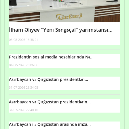
İlham Əliyev “Yeni Səngəçal” yarımstansi...
05-08-2026 13:38:21
Prezidentin sosial media hesablarında Nə...
01-08-2026 23:06:06
Azərbaycan və Qırğızıstan prezidentləri...
31-07-2026 23:34:05
Azərbaycan və Qırğızıstan prezidentlərin...
31-07-2026 22:40:10
Azərbaycan ilə Qırğızıstan arasında imza...