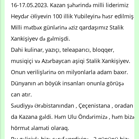
16-17.05.2023. Kazan şəhərində milli liderimiz
Heydər Əliyevin 100 illik Yubileyinə həsr edilmiş
Milli mətbəx günlərinə əziz qardaşımız Stalik
Xankişiyev də gəlmişdi.
Dahi kulinar, yazıçı, teleaparıcı, bloqqer,
musiqiçi və Azərbaycan aşiqi Stalik Xankişiyev.
Onun verilişlərinə on milyonlarla adam baxır.
Dünyanın ən böyük insanları onunla görüşə
can atır.
Səudiyyə Ərəbistanından , Çeçenistana , oradan
da Kazana gəldi. Həm Ulu Öndərimizə , həm bizə
hörmət əlaməti olaraq.
Bu gəlişiylə bizə şərəf verdiyinə , 2 gününü bizə