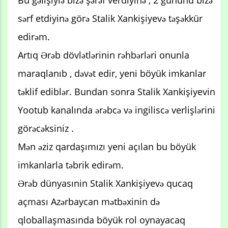
sərf etdiyinə görə Stalik Xankişiyevə təşəkkür
edirəm.
Artıq Ərəb dövlətlərinin rəhbərləri onunla
maraqlanıb , dəvət edir, yeni böyük imkanlar
təklif ediblər. Bundan sonra Stalik Xankişiyevin
Yootub kanalında ərəbcə və ingiliscə verlişlərini
görəcəksiniz .
Mən əziz qardaşımızı yeni açılan bu böyük
imkanlarla təbrik edirəm.
Ərəb dünyasınin Stalik Xankişiyevə qucaq
açması Azərbaycan mətbəxinin də
qloballaşmasında böyük rol oynayacaq