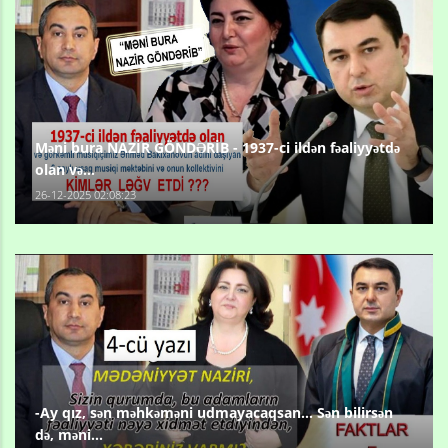
Məni bura NAZİR GÖNDƏRİB - 1937-ci ildən fəaliyyətdə
olan və...
26-12-2025 02:08:23
-Ay qız, sən məhkəməni udmayacaqsan... Sən bilirsən
də, məni...