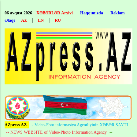
Skip
to
06 avqust 2026
XƏBƏRLƏR Arxivi
Haqqımızda
Reklam
main
|
|
Əlaqə
AZ
EN
RU
content
AZpress.AZ
- Video-Foto informasiya Agentliyinin XƏBƏR SAYTI
-- NEWS WEBSITE of Video-Photo Information Agency
--