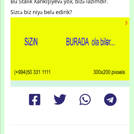
Bu Stalik Xankişiyevə yox, bizə lazımdır.
Sizcə biz niyə belə edirik?