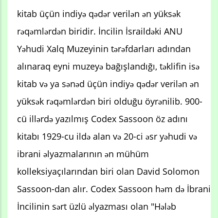
kitab üçün indiyə qədər verilən ən yüksək
rəqəmlərdən biridir. İncilin İsraildəki ANU
Yəhudi Xalq Muzeyinin tərəfdarları adından
alınaraq eyni muzeyə bağışlandığı, təklifin isə
kitab və ya sənəd üçün indiyə qədər verilən ən
yüksək rəqəmlərdən biri olduğu öyrənilib. 900-
cü illərdə yazılmış Codex Sassoon öz adını
kitabı 1929-cu ildə alan və 20-ci əsr yəhudi və
ibrani əlyazmalarının ən mühüm
kolleksiyaçılarından biri olan David Solomon
Sassoon-dan alır. Codex Sassoon həm də İbrani
İncilinin sərt üzlü əlyazması olan "Hələb