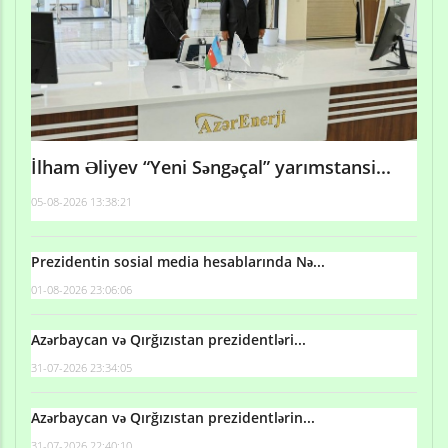
İlham Əliyev “Yeni Səngəçal” yarımstansi...
05-08-2026 13:38:21
Prezidentin sosial media hesablarında Nə...
01-08-2026 23:06:06
Azərbaycan və Qırğızıstan prezidentləri...
31-07-2026 23:34:05
Azərbaycan və Qırğızıstan prezidentlərin...
31-07-2026 22:40:10