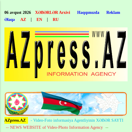
Skip
to
06 avqust 2026
XƏBƏRLƏR Arxivi
Haqqımızda
Reklam
main
|
|
Əlaqə
AZ
EN
RU
content
AZpress.AZ
- Video-Foto informasiya Agentliyinin XƏBƏR SAYTI
-- NEWS WEBSITE of Video-Photo Information Agency
--