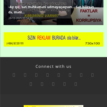
-Ay qız, sən məhkəməni udmayacaqsan... Sən bilirsən
də, məni...
26-12-2025 00:54:29
Connect with us