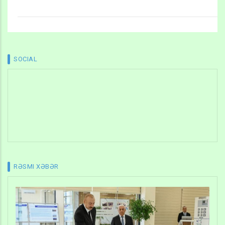
SOCIAL
RƏSMI XƏBƏR