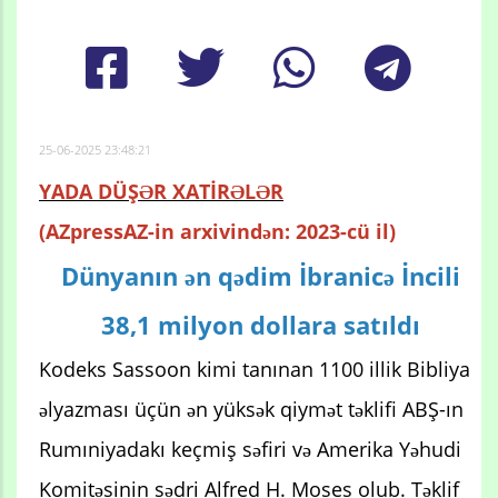
25-06-2025 23:48:21
YADA DÜŞƏR XATİRƏLƏR
(AZpressAZ-in arxivindən: 2023-cü il)
Dünyanın ən qədim İbranicə İncili
38,1 milyon dollara satıldı
Kodeks Sassoon kimi tanınan 1100 illik Bibliya
əlyazması üçün ən yüksək qiymət təklifi ABŞ-ın
Rumıniyadakı keçmiş səfiri və Amerika Yəhudi
Komitəsinin sədri Alfred H. Moses olub. Təklif