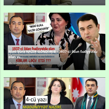
Məni bura NAZİR GÖNDƏRİB - 1937-ci ildən fəaliyyətdə
olan və...
26-12-2025 02:08:23