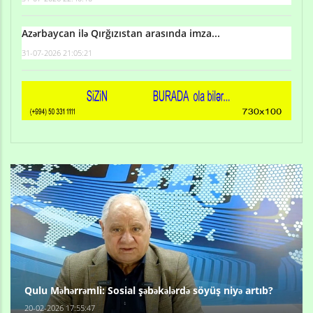
Azərbaycan ilə Qırğızıstan arasında imza...
31-07-2026 21:05:21
Qulu Məhərrəmli: Sosial şəbəkələrdə söyüş niyə artıb?
20-02-2026 17:55:47