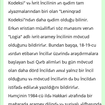
Kodeksi" və İvrit İncilinin ən qədim tam
əlyazmalarından biri olan "Leninqrad
Kodeksi"ndən daha qədim olduğu bilinir.
Erkən xristian müəllifləri söz mənasını verən
"Logia" adlı ivrit-aramey İncilinin mövcud
olduğunu bildirirlər. Bundan başqa, 18-19-cu
əsrdən etibarən İncillər üzərində araşdırmalara
başlayan bəzi Qərb alimləri bu gün mövcud
olan daha dörd İncildən əvvəl yalnız bir İncil
olduğunu və mövcud İncillərin də bu İncildən
istifadə edilərək yazıldığını bildirirlər.
Həmçinin 1984-cü ildə Hakkari ətrafında bir
mağarada aramey dilində və suriyalı əlifbasında