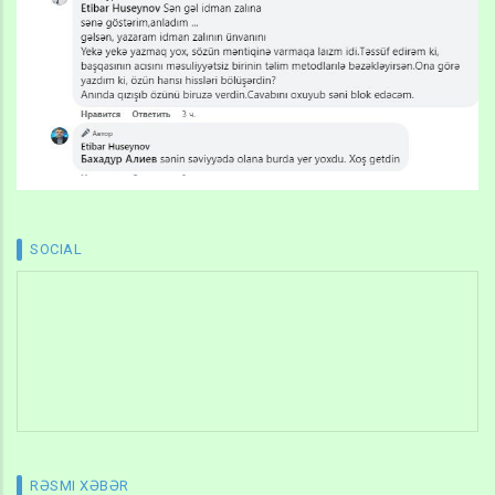
SOCIAL
RƏSMI XƏBƏR