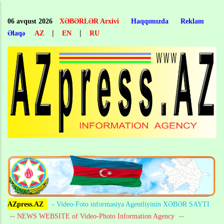
Skip
to
06 avqust 2026
XƏBƏRLƏR Arxivi
Haqqımızda
Reklam
main
|
|
Əlaqə
AZ
EN
RU
content
AZpress.AZ
- Video-Foto informasiya Agentliyinin XƏBƏR SAYTI
-- NEWS WEBSITE of Video-Photo Information Agency
--