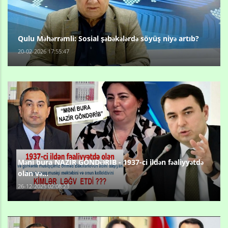
Qulu Məhərrəmli: Sosial şəbəkələrdə söyüş niyə artıb?
20-02-2026 17:55:47
Məni bura NAZİR GÖNDƏRİB - 1937-ci ildən fəaliyyətdə
olan və...
26-12-2025 02:08:23