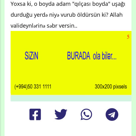
Yoxsa ki, o boyda adam "qılçası boyda" uşağı
durduğu yerdə niyə vurub öldürsün ki? Allah
valideynlərinə səbr versin..