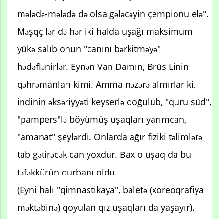
mələdə-mələdə də olsa gələcəyin çempionu elə".
Məşqçilər də hər iki halda uşağı maksimum
yükə salıb onun "canını bərkitməyə"
hədəflənirlər. Eynən Van Damın, Brüs Linin
qəhrəmanları kimi. Amma nəzərə almırlar ki,
indinin əksəriyyəti keyserlə doğulub, "quru süd",
"pampers"lə böyümüş uşaqları yarımcan,
"amanat" şeylərdi. Onlarda ağır fiziki təlimlərə
tab gətirəcək can yoxdur. Bax o uşaq da bu
təfəkkürün qurbanı oldu.
(Eyni halı "qimnastikaya", baletə (xoreoqrafiya
məktəbinə) qoyulan qız uşaqları da yaşayır).