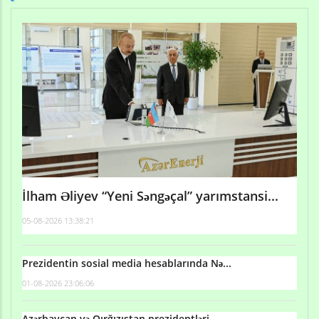
İlham Əliyev “Yeni Səngəçal” yarımstansi...
05-08-2026 13:38:21
Prezidentin sosial media hesablarında Nə...
01-08-2026 23:06:06
Azərbaycan və Qırğızıstan prezidentləri...