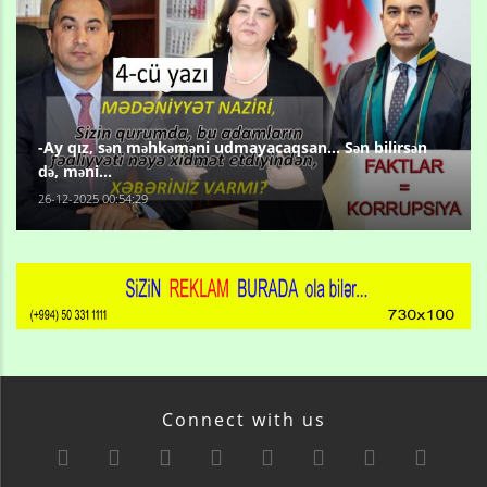
-Ay qız, sən məhkəməni udmayacaqsan... Sən bilirsən
də, məni...
26-12-2025 00:54:29
Connect with us