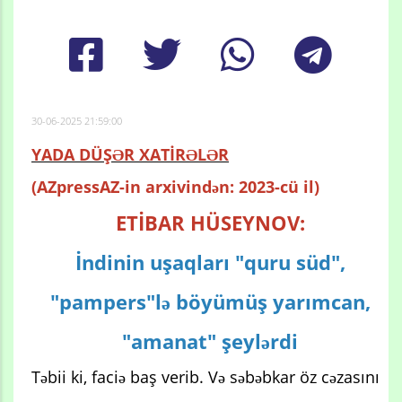
30-06-2025 21:59:00
YADA DÜŞƏR XATİRƏLƏR
(AZpressAZ-in arxivindən: 2023-cü il)
ETİBAR HÜSEYNOV:
İndinin uşaqları "quru süd",
"pampers"lə böyümüş yarımcan,
"amanat" şeylərdi
Təbii ki, faciə baş verib. Və səbəbkar öz cəzasını