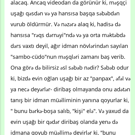
alacaq. Ancaq videodan da görünür ki, məşqçi
uşağı qəsdən və ya hansısa başqa səbəbdən
vurub öldürmür. Və nəzərə alaq ki, hadisə də
hansısa "rəqs dərnəyi"ndə və ya orta məktəbdə
dərs vaxtı deyil, ağır idman növlərindən sayılan
"sambo-cüdo"nun məşqləri zamanı baş verib.
Ona görə də bilirsiz əsl səbəb nədir? Səbəb odur
ki, bizdə evin oğlan uşağı bir az "panpax", əfəl və
ya necə deyərlər- diribaş olmayanda onu adətən
tanış bir idman müəlliminin yanına qoyurlar ki,
" bunu bərkə-boşa salıb, "kişi" elə". Və yaxud da
evin uşağı bir qədər diribaş olanda yenə də
idmana qoyub müəllimə deyirlər ki, "bunu