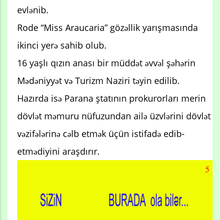
evlənib.
Rode “Miss Araucaria” gözəllik yarışmasında
ikinci yerə sahib olub.
16 yaşlı qızın anası bir müddət əvvəl şəhərin
Mədəniyyət və Turizm Naziri təyin edilib.
Hazırda isə Parana ştatının prokurorları merin
dövlət məmuru nüfuzundan ailə üzvlərini dövlət
vəzifələrinə cəlb etmək üçün istifadə edib-
etmədiyini araşdırır.