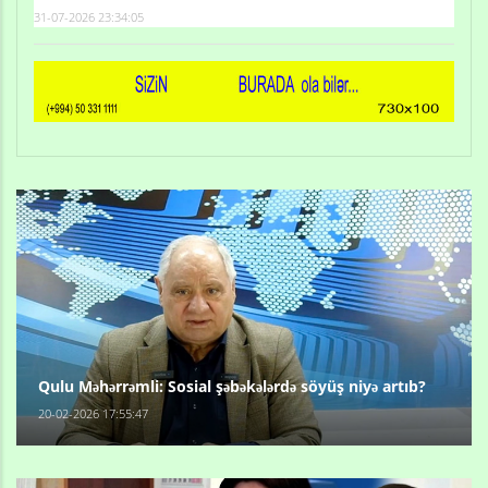
31-07-2026 23:34:05
Qulu Məhərrəmli: Sosial şəbəkələrdə söyüş niyə artıb?
20-02-2026 17:55:47