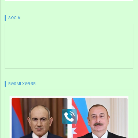
SOCIAL
RƏSMI XƏBƏR