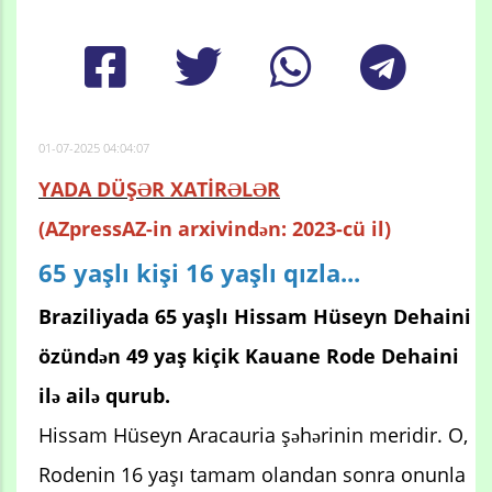
01-07-2025 04:04:07
YADA DÜŞƏR XATİRƏLƏR
(AZpressAZ-in arxivindən: 2023-cü il)
65 yaşlı kişi 16 yaşlı qızla...
Braziliyada 65 yaşlı Hissam Hüseyn Dehaini
özündən 49 yaş kiçik Kauane Rode Dehaini
ilə ailə qurub.
Hissam Hüseyn Aracauria şəhərinin meridir. O,
Rodenin 16 yaşı tamam olandan sonra onunla