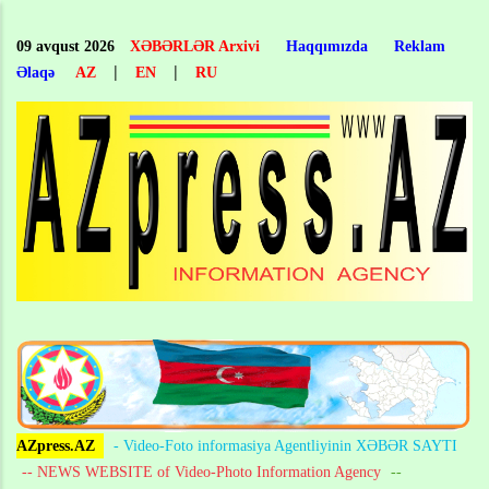
Skip
to
09 avqust 2026
XƏBƏRLƏR Arxivi
Haqqımızda
Reklam
main
|
|
Əlaqə
AZ
EN
RU
content
AZpress.AZ
- Video-Foto informasiya Agentliyinin XƏBƏR SAYTI
-- NEWS WEBSITE of Video-Photo Information Agency
--