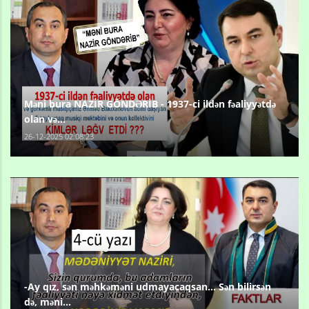
Məni bura NAZİR GÖNDƏRİB - 1937-ci ildən fəaliyyətdə
olan və...
26-12-2025 02:08:23
-Ay qız, sən məhkəməni udmayacaqsan... Sən bilirsən
də, məni...