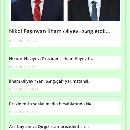
Nikol Paşinyan İlham Əliyevə zəng etdi:...
08-08-2026 19:33:49
Hikmət Hacıyev: Prezident İlham Əliyev t...
08-08-2026 15:45:44
İlham Əliyev “Yeni Səngəçal” yarımstansi...
05-08-2026 13:38:21
Prezidentin sosial media hesablarında Nə...
01-08-2026 23:06:06
Azərbaycan və Qırğızıstan prezidentləri...