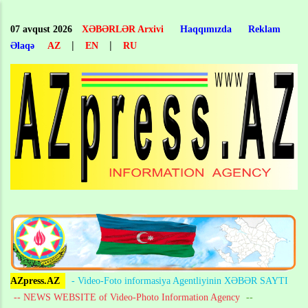
Skip
to
07 avqust 2026
XƏBƏRLƏR Arxivi
Haqqımızda
Reklam
main
|
|
Əlaqə
AZ
EN
RU
content
AZpress.AZ
- Video-Foto informasiya Agentliyinin XƏBƏR SAYTI
-- NEWS WEBSITE of Video-Photo Information Agency
--