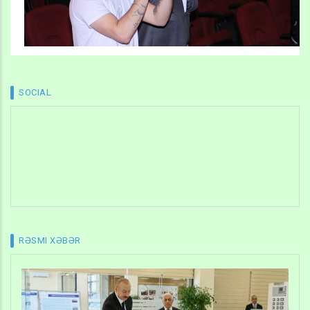
SOCIAL
RƏSMI XƏBƏR