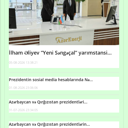
İlham Əliyev “Yeni Səngəçal” yarımstansi...
05-08-2026 13:38:21
Prezidentin sosial media hesablarında Nə...
01-08-2026 23:06:06
Azərbaycan və Qırğızıstan prezidentləri...
31-07-2026 23:34:05
Azərbaycan və Qırğızıstan prezidentlərin...