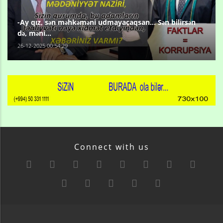
-Ay qız, sən məhkəməni udmayacaqsan... Sən bilirsən
də, məni...
26-12-2025 00:54:29
Connect with us