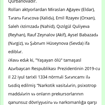
Qurbanovadır.
Rolları aktyorlardan Miraslan Ağayev (Eldar),
Təranə Fərəcova (Xalidə), Emil Rzayev (Orxan),
Saleh Əzimzadə (Nahid), Qızılgül Quliyeva
(Reyhan), Rauf Zeynalov (Akif), Aysel Babazadə
(Nərgiz), və Şəbnəm Hüseynova (Sevda) ifa
ediblər.
Əlavə edək ki, "Yaşayan ölü" tamaşasl
Azərbaycan Respublikası Prezidentinin 2019-cu
il 22 iyul tarixli 1334 nörməli Sərəncamı ilə
təsdiq edilmiş “Narkotik vasitələrin, psixotrop
maddələrin və onların prekursorlarının
qanunsuz dövriyyəsinə və narkomanlığa qarşı