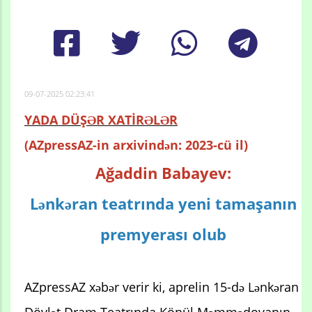
09-07-2025 02:23:41
YADA DÜŞƏR XATİRƏLƏR
(AZpressAZ-in arxivindən: 2023-cü il)
Ağaddin Babayev:
Lənkəran teatrında yeni tamaşanın
premyerası olub
AZpressAZ xəbər verir ki, aprelin 15-də Lənkəran