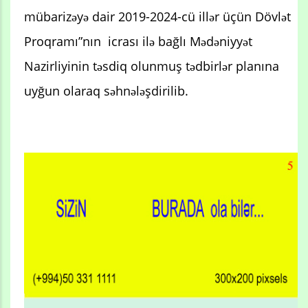
mübarizəyə dair 2019-2024-cü illər üçün Dövlət
Proqramı”nın icrası ilə bağlı Mədəniyyət
Nazirliyinin təsdiq olunmuş tədbirlər planına
uyğun olaraq səhnələşdirilib.