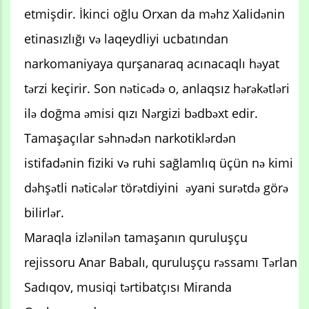
etmişdir. İkinci oğlu Orxan da məhz Xalidənin
etinasızlığı və laqeydliyi ucbatından
narkomaniyaya qurşanaraq acınacaqlı həyat
tərzi keçirir. Son nəticədə o, anlaqsız hərəkətləri
ilə doğma əmisi qızı Nərgizi bədbəxt edir.
Tamaşaçılar səhnədən narkotiklərdən
istifadənin fiziki və ruhi sağlamlıq üçün nə kimi
dəhşətli nəticələr törətdiyini əyani surətdə görə
bilirlər.
Maraqla izlənilən tamaşanın quruluşçu
rejissoru Anar Babalı, quruluşçu rəssamı Tərlan
Sadıqov, musiqi tərtibatçısı Miranda