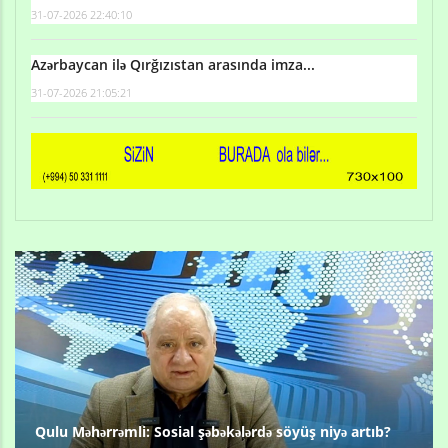
31-07-2026 22:40:10
Azərbaycan ilə Qırğızıstan arasında imza...
31-07-2026 21:05:21
Qulu Məhərrəmli: Sosial şəbəkələrdə söyüş niyə artıb?