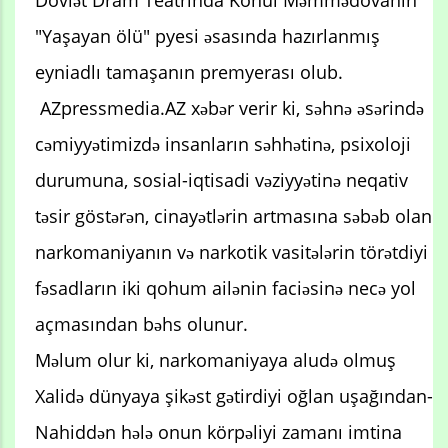
Dövlət Dram Teatrında Könül Məmmədovanın
"Yaşayan ölü" pyesi əsasında hazırlanmış
eyniadlı tamaşanın premyerası olub.
AZpressmedia.AZ xəbər verir ki, səhnə əsərində
cəmiyyətimizdə insanların səhhətinə, psixoloji
durumuna, sosial-iqtisadi vəziyyətinə neqativ
təsir göstərən, cinayətlərin artmasına səbəb olan
narkomaniyanın və narkotik vasitələrin törətdiyi
fəsadların iki qohum ailənin faciəsinə necə yol
açmasından bəhs olunur.
Məlum olur ki, narkomaniyaya aludə olmuş
Xalidə dünyaya şikəst gətirdiyi oğlan uşağından-
Nahiddən hələ onun körpəliyi zamanı imtina