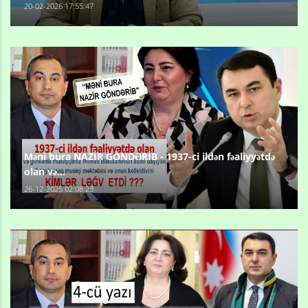
20-02-2026 17:55:47
Məni bura NAZİR GÖNDƏRİB - 1937-ci ildən fəaliyyətdə
olan və...
26-12-2025 02:08:23