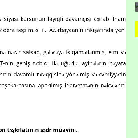
v siyasi kursunun layiqli davamçısı cənab İlham
ident seçilməsi ilə Azərbaycanın inkişafında yeni
inə nəzər salsaq, gələcəyə isiqamətlənmiş, elm və
KT-nin geniş tətbiqi ilə uğurlu layihələrin həyata
arının davamlı tərəqqisinə yönəlmiş və cəmiyyətin
eşakarcasına aparılmış idarəetmənin nəicələrini
on təşkilatının sədr müavini.