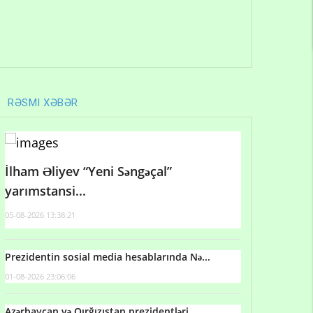
RƏSMI XƏBƏR
İlham Əliyev “Yeni Səngəçal”
yarımstansi...
05-08-2026 13:38:21
Prezidentin sosial media hesablarında Nə...
01-08-2026 23:06:06
Azərbaycan və Qırğızıstan prezidentləri...