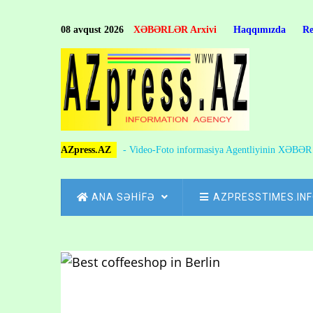
Skip
to
08 avqust 2026
XƏBƏRLƏR Arxivi
Haqqımızda
R
main
content
AZpress.AZ
- Video-Foto informasiya Agentliyinin XƏBƏ
MAIN
ANA SƏHİFƏ
AZPRESSTIMES.IN
NAVIGATION
Skip
to
Breadcrumb
main
content