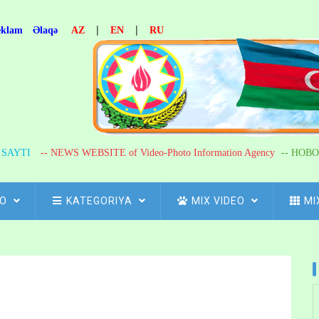
|
|
eklam
Əlaqə
AZ
EN
RU
R SAYTI
-- NEWS WEBSITE of Video-Photo Information Agency
-- НОВО
FO
KATEGORIYA
MIX VIDEO
MI