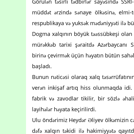
Görulən təsirli tədbirlər sayəsində SSR
müddət ərzində sənaye ölkəsinə, elmi-t
respublikaya və yuksək mədəniyyəti ilə bü
Dogma xalqının böyük təəssübkeşi olan H
mürəkkəb tarixi şəraitdə Azərbaycanı S
birinə çevirmək üçün həyatın bütün sahəl
başladı.
Bunun nəticəsi olaraq xalq təsərrüfatın
verən inkişaf artıq hiss olunmaqda idi. 
fabrik və zavodlar tikilir, bir sözlə əh
layihələr həyata keçirilirdi.
Ulu öndərimiz Heydər Əliyev ölkəmizin cəti
dəfə xalqın təkidi ilə hakimiyyətə qay