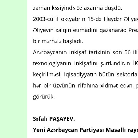
zaman kəsiyində öz axarına düşdü.
2003-cü il oktyabrın 15-də Heydər Əliye
Əliyevin xalqın etimadını qazanaraq Prez
bir mərhələ başladı.
Azərbaycanın inkişaf tarixinin son 56 il
texnologiyanın inkişafını şərtləndirən İ
keçirilməsi, iqisadiyyatın bütün sektorl
hər bir üzvünün rifahına xidmət edən, p
görürük.
Səfalı PAŞAYEV,
Yeni Azərbaycan Partiyası Masallı ray