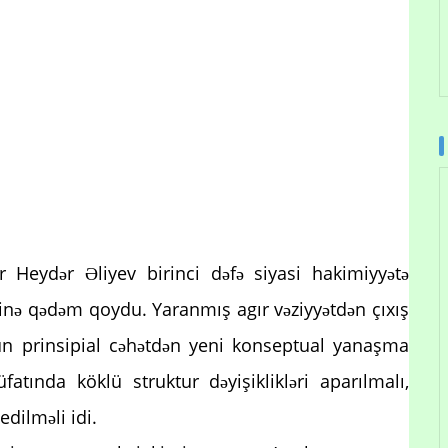
r Heydər Əliyev birinci dəfə siyasi hakimiyyətə
inə qədəm qoydu. Yaranmış agır vəziyyətdən çıxış
üçün prinsipial cəhətdən yeni konseptual yanaşma
üfatında köklü struktur dəyişiklikləri aparılmalı,
 edilməli idi.