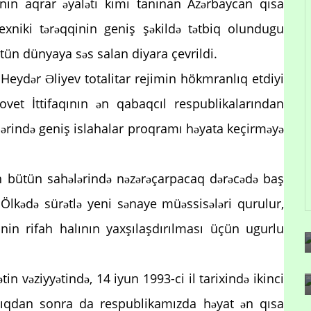
İ-nin aqrar əyaləti kimi tanınan Azərbaycan qısa
exniki tərəqqinin geniş şəkildə tətbiq olundugu
tün dünyaya səs salan diyara çevrildi.
eydər Əliyev totalitar rejimin hökmranlıq etdiyi
ovet İttifaqının ən qabaqcıl respublikalarından
ərində geniş islahalar proqramı həyata keçirməyə
ın bütün sahələrində nəzərəçarpacaq dərəcədə baş
Ölkədə sürətlə yeni sənaye müəssisələri qurulur,
alinin rifah halının yaxşılaşdırılması üçün ugurlu
n vəziyyətində, 14 iyun 1993-ci il tarixində ikinci
ıtdıqdan sonra da respublikamızda həyat ən qısa