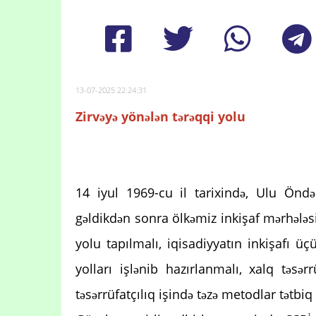
13-07-2025 22:24:31
Zirvəyə yönələn tərəqqi yolu
14 iyul 1969-cu il tarixində, Ulu Öndə
gəldikdən sonra ölkəmiz inkişaf mərhələs
yolu tapılmalı, iqisadiyyatın inkişafı 
yolları işlənib hazırlanmalı, xalq təsərr
təsərrüfatçılıq işində təzə metodlar tətbiq