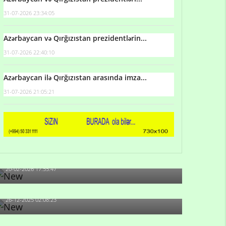
31-07-2026 23:34:05
Azərbaycan və Qırğızıstan prezidentlərin...
31-07-2026 22:40:10
Azərbaycan ilə Qırğızıstan arasında imza...
31-07-2026 21:05:21
Qulu Məhərrəmli: Sosial şəbəkələrdə söyüş niyə
artıb?
20-02-2026 17:55:47
Məni bura NAZİR GÖNDƏRİB - 1937-ci ildən
fəaliyyətdə olan və...
26-12-2025 02:08:23
-Ay qız, sən məhkəməni udmayacaqsan... Sən
bilirsən də, məni...