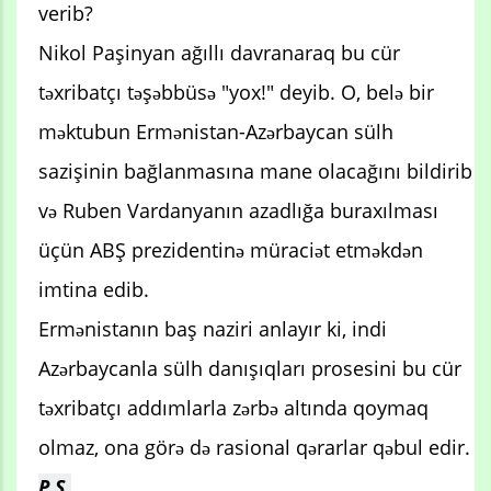
verib?
Nikol Paşinyan ağıllı davranaraq bu cür
təxribatçı təşəbbüsə "yox!" deyib. O, belə bir
məktubun Ermənistan-Azərbaycan sülh
sazişinin bağlanmasına mane olacağını bildirib
və Ruben Vardanyanın azadlığa buraxılması
üçün ABŞ prezidentinə müraciət etməkdən
imtina edib.
Ermənistanın baş naziri anlayır ki, indi
Azərbaycanla sülh danışıqları prosesini bu cür
təxribatçı addımlarla zərbə altında qoymaq
olmaz, ona görə də rasional qərarlar qəbul edir.
P.S.