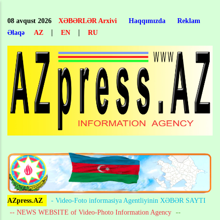
Skip
to
08 avqust 2026
XƏBƏRLƏR Arxivi
Haqqımızda
Reklam
main
|
|
Əlaqə
AZ
EN
RU
content
AZpress.AZ
- Video-Foto informasiya Agentliyinin XƏBƏR SAYTI
-- NEWS WEBSITE of Video-Photo Information Agency
--