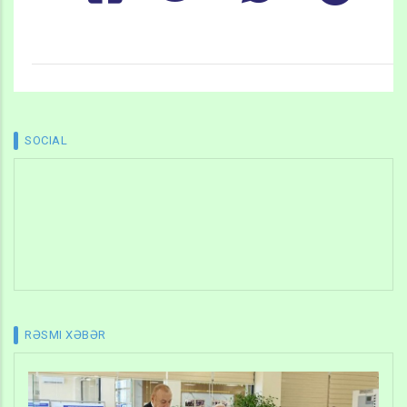
SOCIAL
RƏSMI XƏBƏR