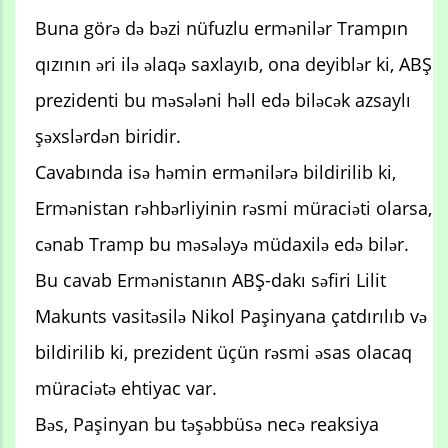
Buna görə də bəzi nüfuzlu ermənilər Trampın
qızının əri ilə əlaqə saxlayıb, ona deyiblər ki, ABŞ
prezidenti bu məsələni həll edə biləcək azsaylı
şəxslərdən biridir.
Cavabında isə həmin ermənilərə bildirilib ki,
Ermənistan rəhbərliyinin rəsmi müraciəti olarsa,
cənab Tramp bu məsələyə müdaxilə edə bilər.
Bu cavab Ermənistanın ABŞ-dakı səfiri Lilit
Makunts vasitəsilə Nikol Paşinyana çatdırılıb və
bildirilib ki, prezident üçün rəsmi əsas olacaq
müraciətə ehtiyac var.
Bəs, Paşinyan bu təşəbbüsə necə reaksiya