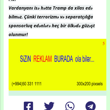
Vardanyanı isə hətta Tramp da xilas edə
bilməz. Çünki terrorizmə və separatçılığa
sponsorluq edənlərə heç bir ölkədə güzəşt
olunmur!