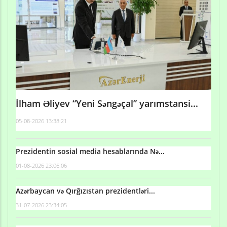
İlham Əliyev “Yeni Səngəçal” yarımstansi...
05-08-2026 13:38:21
Prezidentin sosial media hesablarında Nə...
01-08-2026 23:06:06
Azərbaycan və Qırğızıstan prezidentləri...
31-07-2026 23:34:05