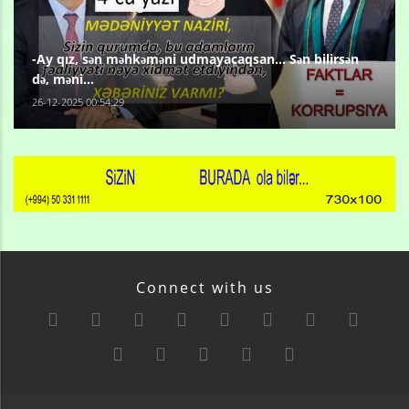
-Ay qız, sən məhkəməni udmayacaqsan... Sən bilirsən
də, məni...
26-12-2025 00:54:29
Connect with us