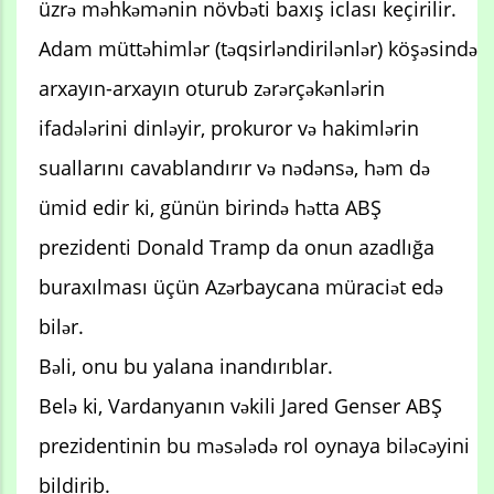
üzrə məhkəmənin növbəti baxış iclası keçirilir.
Adam müttəhimlər (təqsirləndirilənlər) köşəsində
arxayın-arxayın oturub zərərçəkənlərin
ifadələrini dinləyir, prokuror və hakimlərin
suallarını cavablandırır və nədənsə, həm də
ümid edir ki, günün birində hətta ABŞ
prezidenti Donald Tramp da onun azadlığa
buraxılması üçün Azərbaycana müraciət edə
bilər.
Bəli, onu bu yalana inandırıblar.
Belə ki, Vardanyanın vəkili Jared Genser ABŞ
prezidentinin bu məsələdə rol oynaya biləcəyini
bildirib.