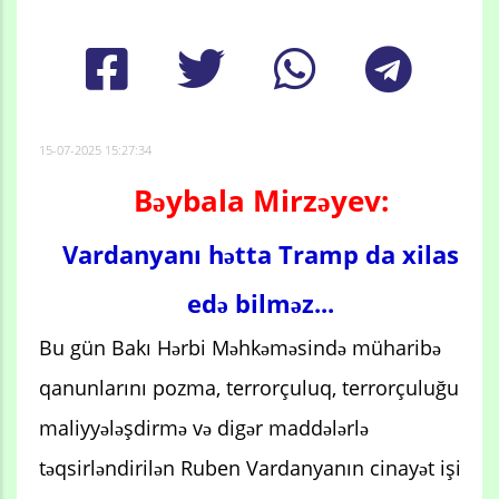
15-07-2025 15:27:34
Bəybala Mirzəyev:
Vardanyanı hətta Tramp da xilas
edə bilməz...
Bu gün Bakı Hərbi Məhkəməsində müharibə
qanunlarını pozma, terrorçuluq, terrorçuluğu
maliyyələşdirmə və digər maddələrlə
təqsirləndirilən Ruben Vardanyanın cinayət işi