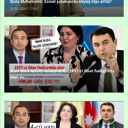
Qulu Məhərrəmli: Sosial şəbəkələrdə söyüş niyə artıb?
20-02-2026 17:55:47
Məni bura NAZİR GÖNDƏRİB - 1937-ci ildən fəaliyyətdə
olan və...
26-12-2025 02:08:23