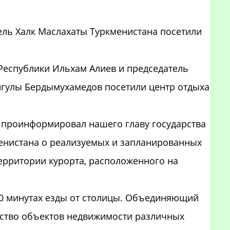
ель Халк Маслахаты Туркменистана посетили
Республики Ильхам Алиев и председатель
нгулы Бердымухамедов посетили центр отдыха
в проинформировал нашего главу государства
менистана о реализуемых и запланированных
ерритории курорта, расположенного на
 30 минутах езды от столицы. Объединяющий
ство объектов недвижимости различных