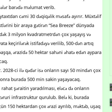
hələr barədə məlumat verib.
ytaxtdan cəmi 30 dəqiqəlik məsafə ayırır. Müxtəlif
lərini bir araya gətirən “Sea Breeze” dünyada
ədək 3 milyon kvadratmetrdən çox yaşayış və
 keçirilərək istifadəyə verilib, 500-dən artıq
aşqa, ərazidə 50 hektar sahəni əhatə edən aypara
caq.
. 2028-ci ilə qədər isə onların sayı 50 mindən çox
sonra burada 500 min sakin yaşayacaq.
rahat şəraitin yaradılması, eləcə də onların
zəruri infrastruktur qurulub. Belə ki, burada
 üçün 150 hektardan çox ərazi ayrılıb, məktəb, uşaq