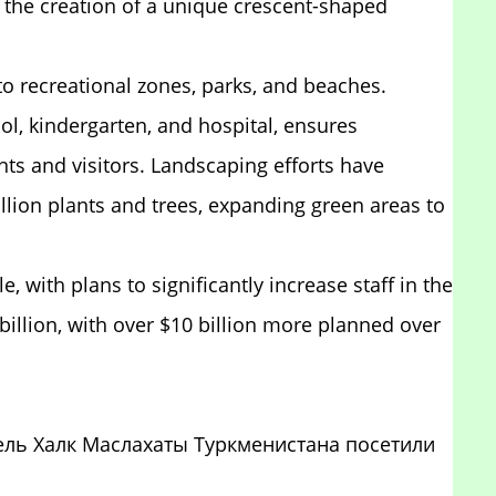
e the creation of a unique crescent-shaped
o recreational zones, parks, and beaches.
ool, kindergarten, and hospital, ensures
nts and visitors. Landscaping efforts have
llion plants and trees, expanding green areas to
, with plans to significantly increase staff in the
billion, with over $10 billion more planned over
ель Халк Маслахаты Туркменистана посетили