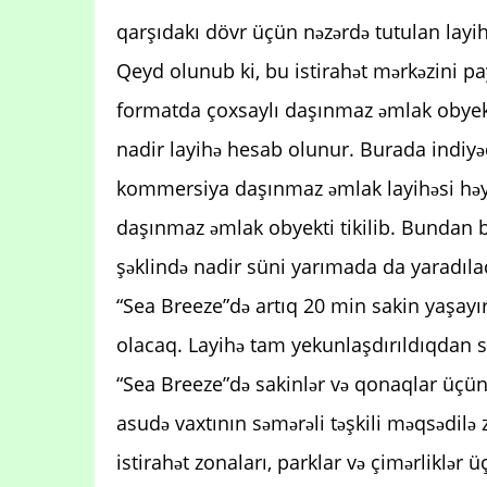
qarşıdakı dövr üçün nəzərdə tutulan layi
Qeyd olunub ki, bu istirahət mərkəzini pa
formatda çoxsaylı daşınmaz əmlak obyekt
nadir layihə hesab olunur. Burada indiy
kommersiya daşınmaz əmlak layihəsi həyata
daşınmaz əmlak obyekti tikilib. Bundan b
şəklində nadir süni yarımada da yaradıla
“Sea Breeze”də artıq 20 min sakin yaşayır
olacaq. Layihə tam yekunlaşdırıldıqdan 
“Sea Breeze”də sakinlər və qonaqlar üçün 
asudə vaxtının səmərəli təşkili məqsədilə 
istirahət zonaları, parklar və çimərliklər