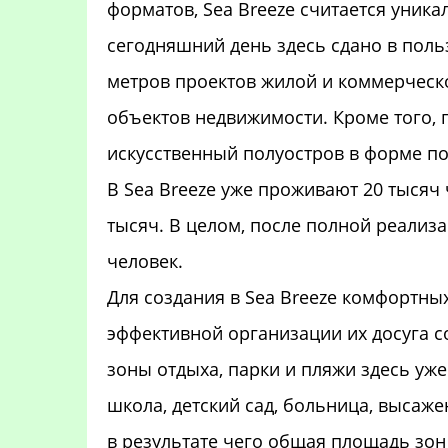
форматов, Sea Breeze считается уник
сегодняшний день здесь сдано в пол
метров проектов жилой и коммерческ
объектов недвижимости. Кроме того, 
искусственный полуостров в форме п
В Sea Breeze уже проживают 20 тысяч 
тысяч. В целом, после полной реализа
человек.
Для создания в Sea Breeze комфортных
эффективной организации их досуга с
зоны отдыха, парки и пляжи здесь уже
школа, детский сад, больница, высаже
в результате чего общая площадь зон