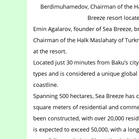
Berdimuhamedov, Chairman of the Hal
Breeze resort locat
Emin Agalarov, founder of Sea Breeze, br
Chairman of the Halk Maslahaty of Turk
at the resort.
Located just 30 minutes from Baku’s city
types and is considered a unique global
coastline.
Spanning 500 hectares, Sea Breeze has
square meters of residential and commer
been constructed, with over 20,000 resid
is expected to exceed 50,000, with a lo