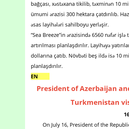
bağçası, xəstəxana tikilib, təxminən 10 mil
ümumi ərazisi 300 hektara çatdırılıb. Haz
əsas layihələri sahilboyu yerləşir.
“Sea Breeze”in ərazisində 6560 nəfər işlə
artırılması planlaşdırılır. Layihəyə yatı
dollarına çatıb. Növbəti beş ildə isə 10
planlaşdırılır.
EN
President of Azerbaijan a
Turkmenistan vis
16
On July 16, President of the Republ