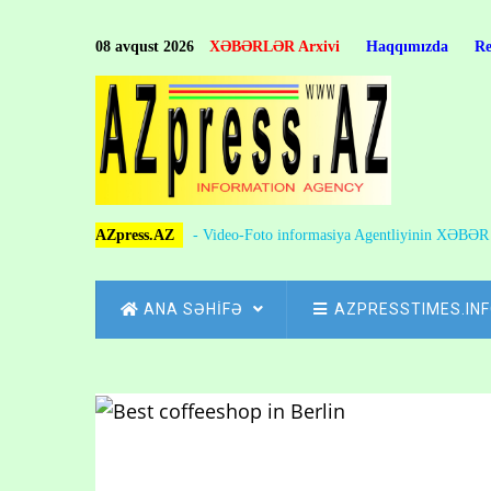
Skip
to
08 avqust 2026
XƏBƏRLƏR Arxivi
Haqqımızda
R
main
content
AZpress.AZ
- Video-Foto informasiya Agentliyinin XƏBƏ
MAIN
ANA SƏHİFƏ
AZPRESSTIMES.IN
NAVIGATION
Skip
to
Breadcrumb
main
content