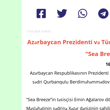
17-07-2025 15:06:07
Azərbaycan Prezidenti və Tü
“Sea Bre
16
Azərbaycan Respublikasının Prezidenti 
sədri Qurbanqulu Berdiməhəmmədov iy
“Sea Breeze”in təsisçisi Emin Ağalarov d
Məsləhətinin sədrinə Xəzər dənizinin sahil