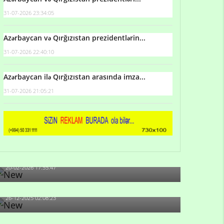
31-07-2026 23:34:05
Azərbaycan və Qırğızıstan prezidentlərin...
31-07-2026 22:40:10
Azərbaycan ilə Qırğızıstan arasında imza...
31-07-2026 21:05:21
Qulu Məhərrəmli: Sosial şəbəkələrdə söyüş niyə
artıb?
20-02-2026 17:55:47
Məni bura NAZİR GÖNDƏRİB - 1937-ci ildən
fəaliyyətdə olan və...
26-12-2025 02:08:23
-Ay qız, sən məhkəməni udmayacaqsan... Sən
bilirsən də, məni...