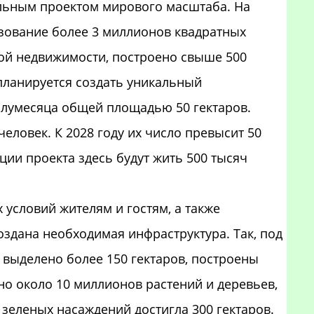
альным проектом мирового масштаба. На
ьзование более 3 миллионов квадратных
ой недвижимости, построено свыше 500
планируется создать уникальный
олумесяца общей площадью 50 гектаров.
человек. К 2028 году их число превысит 50
ции проекта здесь будут жить 500 тысяч
 условий жителям и гостям, а также
оздана необходимая инфраструктура. Так, под
 выделено более 150 гектаров, построены
но около 10 миллионов растений и деревьев,
 зеленых насаждений достигла 300 гектаров.