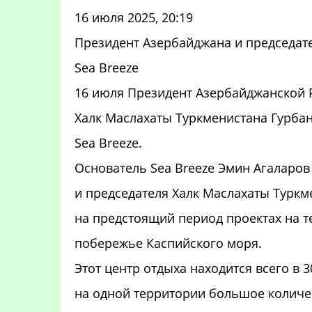
16 июля 2025, 20:19
Президент Азербайджана и председат
Sea Breeze
16 июля Президент Азербайджанской 
Халк Маслахаты Туркменистана Гурба
Sea Breeze.
Основатель Sea Breeze Эмин Агаларо
и председателя Халк Маслахаты Турк
на предстоящий период проектах на т
побережье Каспийского моря.
Этот центр отдыха находится всего в
на одной территории большое количе