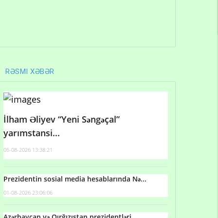
RƏSMI XƏBƏR
İlham Əliyev “Yeni Səngəçal”
yarımstansi...
05-08-2026 13:38:21
Prezidentin sosial media hesablarında Nə...
01-08-2026 23:06:06
Azərbaycan və Qırğızıstan prezidentləri...