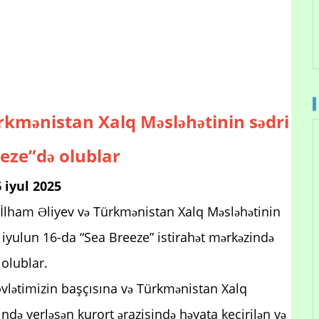
rkmənistan Xalq Məsləhətinin sədri
eze”də olublar
 iyul 2025
İlham Əliyev və Türkmənistan Xalq Məsləhətinin
ulun 16-da “Sea Breeze” istirahət mərkəzində
olublar.
övlətimizin başçısına və Türkmənistan Xalq
ində yerləşən kurort ərazisində həyata keçirilən və