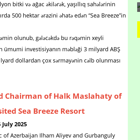
yon bitki və ağac əkilərək, yaşıllıq sahələrinin
ırda 500 hektar ərazini əhatə edən “Sea Breeze”in
 təmin olunub, gələcəkdə bu rəqəmin xeyli
rılan ümumi investisiyanın məbləği 3 milyard ABŞ
 milyard dollardan çox sərmayənin cəlb olunması
nd Chairman of Halk Maslahaty of
ited Sea Breeze Resort
 July 2025
ic of Azerbaijan Ilham Aliyev and Gurbanguly