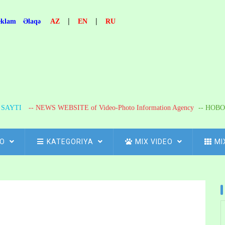
|
|
eklam
Əlaqə
AZ
EN
RU
R SAYTI
-- NEWS WEBSITE of Video-Photo Information Agency
-- НОВО
FO
KATEGORIYA
MIX VIDEO
MI