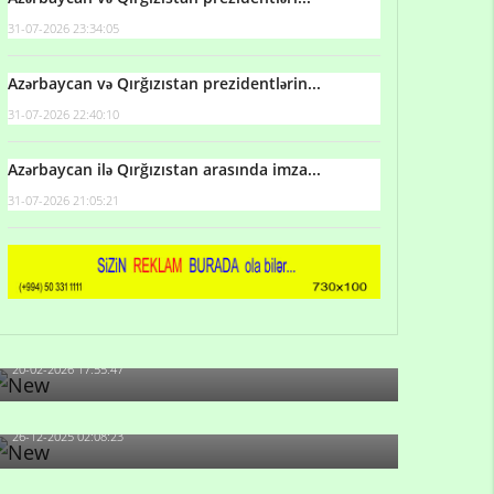
31-07-2026 23:34:05
Azərbaycan və Qırğızıstan prezidentlərin...
31-07-2026 22:40:10
Azərbaycan ilə Qırğızıstan arasında imza...
31-07-2026 21:05:21
Qulu Məhərrəmli: Sosial şəbəkələrdə söyüş niyə
artıb?
20-02-2026 17:55:47
Məni bura NAZİR GÖNDƏRİB - 1937-ci ildən
fəaliyyətdə olan və...
26-12-2025 02:08:23
-Ay qız, sən məhkəməni udmayacaqsan... Sən
bilirsən də, məni...