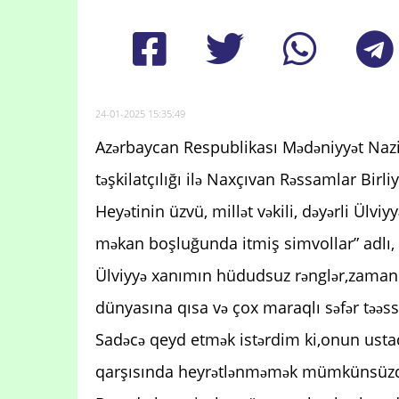
24-01-2025 15:35:49
Azərbaycan Respublikası Mədəniyyət Nazirl
təşkilatçılığı ilə Naxçıvan Rəssamlar Birl
Heyətinin üzvü, millət vəkili, dəyərli Ül
məkan boşluğunda itmiş simvollar” adlı, qr
Ülviyyə xanımın hüdudsuz rənglər,zaman
dünyasına qısa və çox maraqlı səfər təəss
Sadəcə qeyd etmək istərdim ki,onun ustad 
qarşısında heyrətlənməmək mümkünsüz