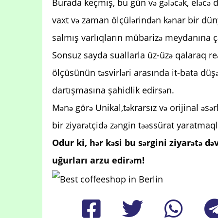
Burada keçmiş, bu gün və gələcək, eləcə d
vaxt və zaman ölçülərindən kənar bir dün
salmış varlıqların mübarizə meydanına çə
Sonsuz sayda suallarla üz-üzə qalaraq rea
ölçüsünün təsvirləri arasında it-bata düş
dartışmasına şahidlik edirsən.
Mənə görə Unikal,təkrarsız və orijinal əsər
bir ziyarətçidə zəngin təəssürat yaratmaql
Odur ki, hər kəsi bu sərgini ziyarətə də
uğurları arzu edirəm!