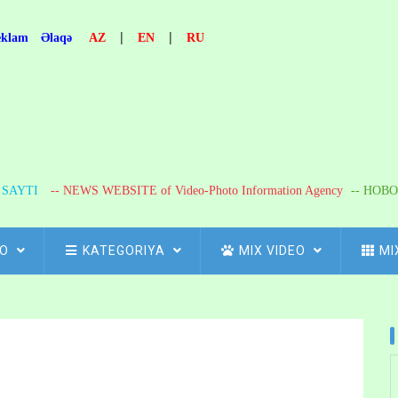
|
|
eklam
Əlaqə
AZ
EN
RU
R SAYTI
-- NEWS WEBSITE of Video-Photo Information Agency
-- НОВО
FO
KATEGORIYA
MIX VIDEO
MI