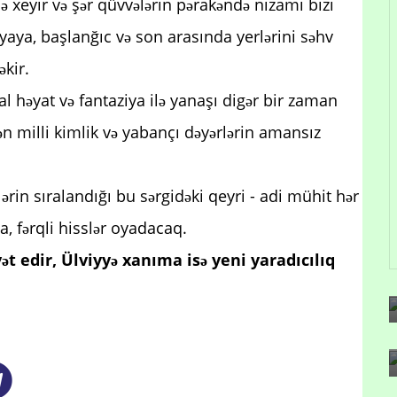
ə xeyir və şər qüvvələrin pərakəndə nizamı bizi
yaya, başlanğıc və son arasında yerlərini səhv
kir.
l həyat və fantaziya ilə yanaşı digər bir zaman
ən milli kimlik və yabançı dəyərlərin amansız
lərin sıralandığı bu sərgidəki qeyri - adi mühit hər
a, fərqli hisslər oyadacaq.
vət edir, Ülviyyə xanıma isə yeni yaradıcılıq