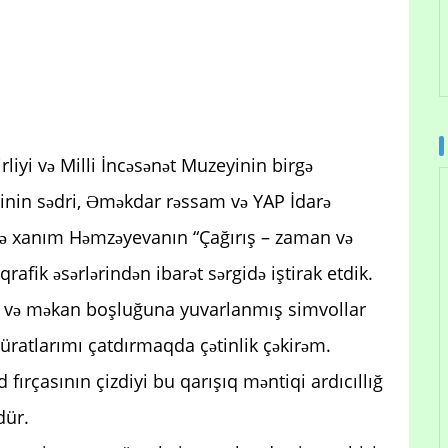
iyi və Milli İncəsənət Muzeyinin birgə
iyinin sədri, Əməkdar rəssam və YAP İdarə
viyyə xanım Həmzəyevanın “Çağırış – zaman və
afik əsərlərindən ibarət sərgidə iştirak etdik.
 və məkan boşluğuna yuvarlanmış simvollar
üratlarımı çatdırmaqda çətinlik çəkirəm.
fırçasının çizdiyi bu qarışıq məntiqi ardıcıllığ
dür.