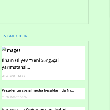
RƏSMI XƏBƏR
İlham Əliyev “Yeni Səngəçal”
yarımstansi...
05-08-2026 13:38:21
Prezidentin sosial media hesablarında Nə...
01-08-2026 23:06:06
Azərbaycan və Qırğızıstan prezidentləri...