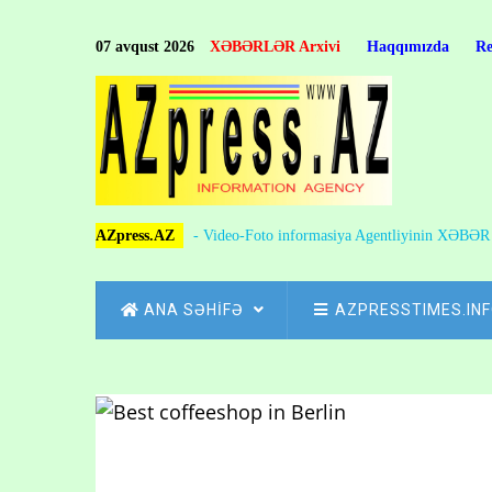
Skip
to
07 avqust 2026
XƏBƏRLƏR Arxivi
Haqqımızda
R
main
content
AZpress.AZ
- Video-Foto informasiya Agentliyinin XƏBƏ
MAIN
ANA SƏHİFƏ
AZPRESSTIMES.IN
NAVIGATION
Skip
to
Breadcrumb
main
content