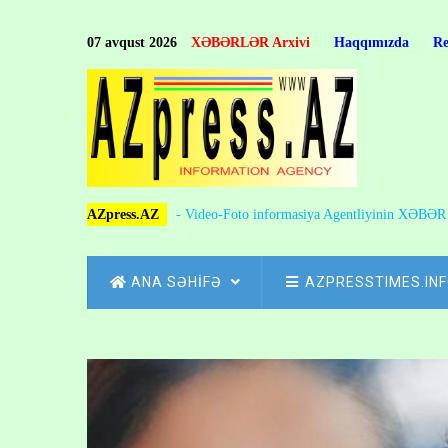
Skip
to
07 avqust 2026
XƏBƏRLƏR Arxivi
Haqqımızda
R
main
content
AZpress.AZ
- Video-Foto informasiya Agentliyinin XƏBƏ
MAIN
ANA SƏHİFƏ
AZPRESSTIMES.IN
NAVIGATION
Skip
to
Breadcrumb
main
content