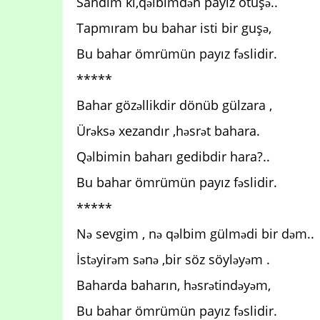
Sandım ki,qəlbimdən payız ötüşə..
Tapmıram bu bahar isti bir guşə,
Bu bahar ömrümün payız fəslidir.
*****
Bahar gözəllikdir dönüb gülzara ,
Ürəksə xezandır ,həsrət bahara.
Qəlbimin baharı gedibdir hara?..
Bu bahar ömrümün payız fəslidir.
*****
Nə sevgim , nə qəlbim gülmədi bir dəm..
İstəyirəm sənə ,bir söz söyləyəm .
Baharda baharın, həsrətindəyəm,
Bu bahar ömrümün payız fəslidir.