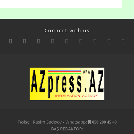
Connect with us
Təsisçi: Rasim Sadıxov - Whatsapp:
050 200 45 40
BAŞ REDAKTOR: