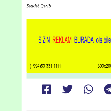
Səadət Qərib