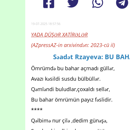
19-07-2025 18:57:56
YADA DÜŞƏR XATİRƏLƏR
(AZpressAZ-in arxivindən: 2023-cü il)
Səadət Rzayeva: BU B
Ömrümdə bu bahar açmadı güllər,
Avazı kəsildi susdu bülbüllər.
Qəmləndi buludlar,çoxaldı sellər,
Bu bahar ömrümün payız fəslidir.
****
Qəlbimə nur çilə ,dedim günəşə,