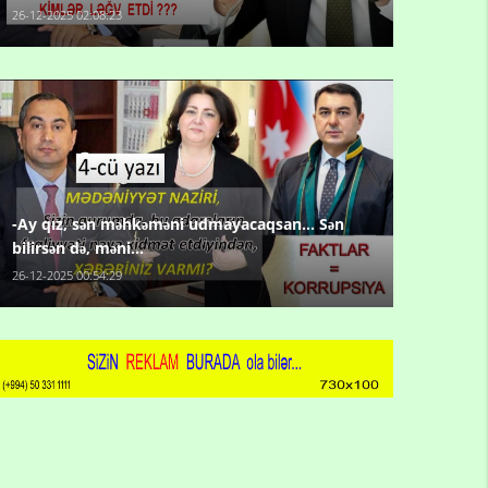
26-12-2025 02:08:23
-Ay qız, sən məhkəməni udmayacaqsan... Sən
bilirsən də, məni...
26-12-2025 00:54:29