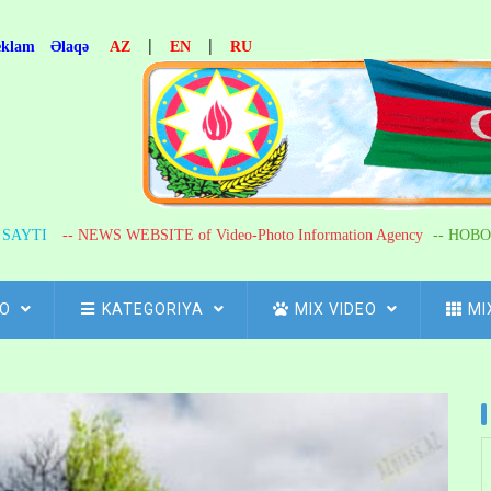
|
|
eklam
Əlaqə
AZ
EN
RU
R SAYTI
-- NEWS WEBSITE of Video-Photo Information Agency
-- НОВО
FO
KATEGORIYA
MIX VIDEO
MI