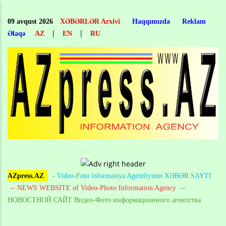
Skip
to
09 avqust 2026
XƏBƏRLƏR Arxivi
Haqqımızda
Reklam
main
|
|
Əlaqə
AZ
EN
RU
content
AZpress.AZ
- Video-Foto informasiya Agentliyinin XƏBƏR SAYTI
-- NEWS WEBSITE of Video-Photo Information Agency
--
НОВОСТНОЙ САЙТ Видео-Фото информационного агентства