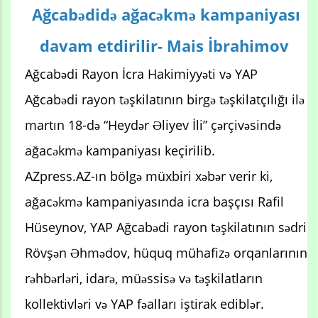
Ağcabədidə ağacəkmə kampaniyası
davam etdirilir- Mais İbrahimov
Ağcabədi Rayon İcra Hakimiyyəti və YAP
Ağcabədi rayon təşkilatının birgə təşkilatçılığı ilə
martın 18-də “Heydər Əliyev İli” çərçivəsində
ağacəkmə kampaniyası keçirilib.
AZpress.AZ-ın bölgə müxbiri xəbər verir ki,
ağacəkmə kampaniyasında icra başçısı Rafil
Hüseynov, YAP Ağcabədi rayon təşkilatının sədri
Rövşən Əhmədov, hüquq mühafizə orqanlarının
rəhbərləri, idarə, müəssisə və təşkilatların
kollektivləri və YAP fəalları iştirak ediblər.