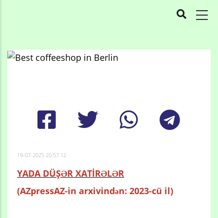
MAIN
NAVIGATION
Skip
to
Breadcrumb
main
content
19-07-2025 20:57:12
YADA DÜŞƏR XATİRƏLƏR
(AZpressAZ-in arxivindən: 2023-cü il)