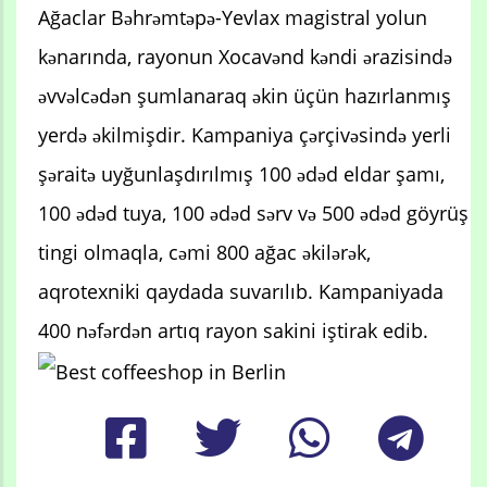
Ağaclar Bəhrəmtəpə-Yevlax magistral yolun
kənarında, rayonun Xocavənd kəndi ərazisində
əvvəlcədən şumlanaraq əkin üçün hazırlanmış
yerdə əkilmişdir. Kampaniya çərçivəsində yerli
şəraitə uyğunlaşdırılmış 100 ədəd eldar şamı,
100 ədəd tuya, 100 ədəd sərv və 500 ədəd göyrüş
tingi olmaqla, cəmi 800 ağac əkilərək,
aqrotexniki qaydada suvarılıb. Kampaniyada
400 nəfərdən artıq rayon sakini iştirak edib.