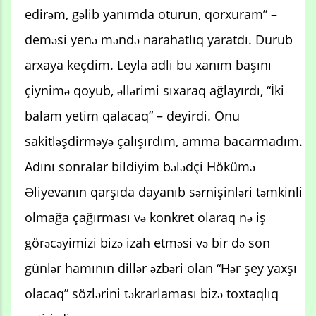
edirəm, gəlib yanımda oturun, qorxuram” –
deməsi yenə məndə narahatlıq yaratdı. Durub
arxaya keçdim. Leyla adlı bu xanım başını
çiynimə qoyub, əllərimi sıxaraq ağlayırdı, “İki
balam yetim qalacaq” – deyirdi. Onu
sakitləşdirməyə çalışırdım, amma bacarmadım.
Adını sonralar bildiyim bələdçi Hökümə
Əliyevanın qarşıda dayanıb sərnişinləri təmkinli
olmağa çağırması və konkret olaraq nə iş
görəcəyimizi bizə izah etməsi və bir də son
günlər hamının dillər əzbəri olan “Hər şey yaxşı
olacaq” sözlərini təkrarlaması bizə toxtaqlıq