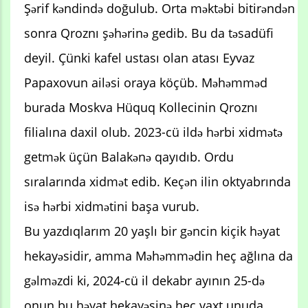
Şərif kəndində doğulub. Orta məktəbi bitirəndən
sonra Qroznı şəhərinə gedib. Bu da təsadüfi
deyil. Çünki kafel ustası olan atası Eyvaz
Papaxovun ailəsi oraya köçüb. Məhəmməd
burada Moskva Hüquq Kollecinin Qroznı
filialına daxil olub. 2023-cü ildə hərbi xidmətə
getmək üçün Balakənə qayıdıb. Ordu
sıralarında xidmət edib. Keçən ilin oktyabrında
isə hərbi xidmətini başa vurub.
Bu yazdıqlarım 20 yaşlı bir gəncin kiçik həyat
hekayəsidir, amma Məhəmmədin heç ağlına da
gəlməzdi ki, 2024-cü il dekabr ayının 25-də
onun bu həyat hekayəsinə heç vaxt unuda