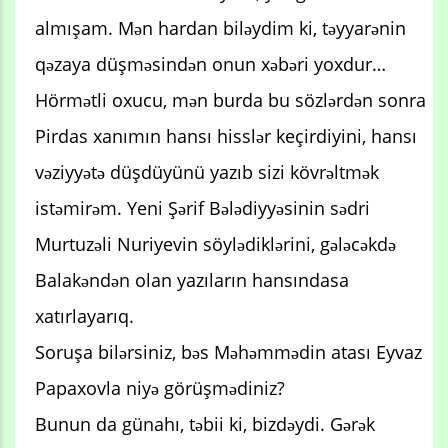
almışam. Mən hardan biləydim ki, təyyarənin
qəzaya düşməsindən onun xəbəri yoxdur…
Hörmətli oxucu, mən burda bu sözlərdən sonra
Pirdas xanımın hansı hisslər keçirdiyini, hansı
vəziyyətə düşdüyünü yazıb sizi kövrəltmək
istəmirəm. Yeni Şərif Bələdiyyəsinin sədri
Murtuzəli Nuriyevin söylədiklərini, gələcəkdə
Balakəndən olan yazıların hansındasa
xatırlayarıq.
Soruşa bilərsiniz, bəs Məhəmmədin atası Eyvaz
Papaxovla niyə görüşmədiniz?
Bunun da günahı, təbii ki, bizdəydi. Gərək