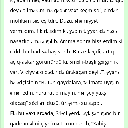
ki, adam heç yatmaq həvəsində də olmur. Dəqiq
deyə bilmərəm, nə qədər vaxt keçmişdi, birdən
möhkəm səs eşitdik. Düzü, əhəmiyyət
vermədim, fikirləşdim ki, yəqin təyyarədə nəsə
nasazlıq əmələ gəlib. Amma sonra hiss etdim ki,
ciddi bir hadisə baş verib. Bir az keçdi, artıq
açıq-aşkar görünürdü ki, əməlli-başlı gərginlik
var. Vəziyyət o qədər də ürəkaçan deyil.Təyyarə
bələdçisinin “Bütün qaydalara, təlimata uyğun
əməl edin, narahat olmayın, hər şey yaxşı
olacaq” sözləri, düzü, ürəyimə su səpdi.
Elə bu vaxt arxada, 31-ci yerdə əyləşən gənc bir
qadının əlini çiynimə toxundurub, “Xahiş