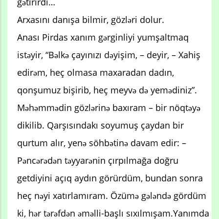
gətirirdi…
Arxasını danışa bilmir, gözləri dolur.
Anası Pirdas xanım gərginliyi yumşaltmaq
istəyir, “Bəlkə çayınızı dəyişim, – deyir, – Xahiş
edirəm, heç olmasa maxaradan dadın,
qonşumuz bişirib, heç meyvə də yemədiniz”.
Məhəmmədin gözlərinə baxıram – bir nöqtəyə
dikilib. Qarşısındakı soyumuş çaydan bir
qurtum alır, yenə söhbətinə davam edir: –
Pəncərədən təyyarənin çırpılmağa doğru
getdiyini açıq aydın görürdüm, bundan sonra
heç nəyi xatırlamıram. Özümə gələndə gördüm
ki, hər tərəfdən əməlli-başlı sıxılmışam.Yanımda