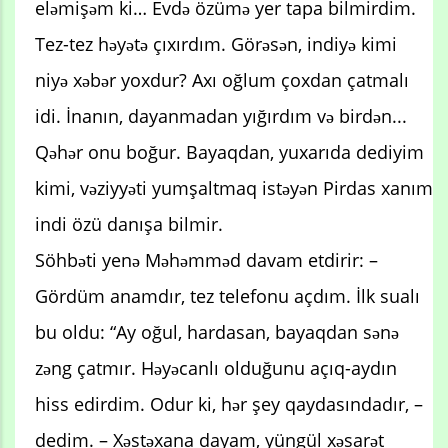
eləmişəm ki… Evdə özümə yer tapa bilmirdim.
Tez-tez həyətə çıxırdım. Görəsən, indiyə kimi
niyə xəbər yoxdur? Axı oğlum çoxdan çatmalı
idi. İnanın, dayanmadan yığırdım və birdən...
Qəhər onu boğur. Bayaqdan, yuxarıda dediyim
kimi, vəziyyəti yumşaltmaq istəyən Pirdas xanım
indi özü danışa bilmir.
Söhbəti yenə Məhəmməd davam etdirir: –
Gördüm anamdır, tez telefonu açdım. İlk sualı
bu oldu: “Ay oğul, hardasan, bayaqdan sənə
zəng çatmır. Həyəcanlı olduğunu açıq-aydın
hiss edirdim. Odur ki, hər şey qaydasındadır, –
dedim. – Xəstəxana dayam, yüngül xəsarət