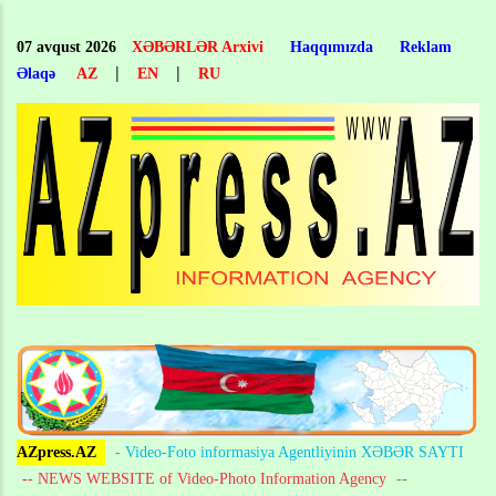
Skip
to
07 avqust 2026
XƏBƏRLƏR Arxivi
Haqqımızda
Reklam
main
|
|
Əlaqə
AZ
EN
RU
content
AZpress.AZ
- Video-Foto informasiya Agentliyinin XƏBƏR SAYTI
-- NEWS WEBSITE of Video-Photo Information Agency
--