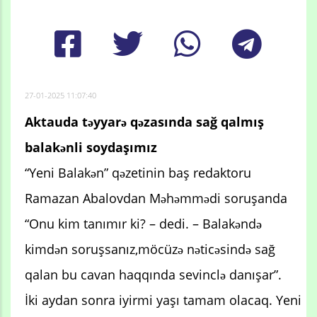
27-01-2025 11:07:40
Aktauda təyyarə qəzasında sağ qalmış
balakənli soydaşımız
“Yeni Balakən” qəzetinin baş redaktoru
Ramazan Abalovdan Məhəmmədi soruşanda
“Onu kim tanımır ki? – dedi. – Balakəndə
kimdən soruşsanız,möcüzə nəticəsində sağ
qalan bu cavan haqqında sevinclə danışar”.
İki aydan sonra iyirmi yaşı tamam olacaq. Yeni