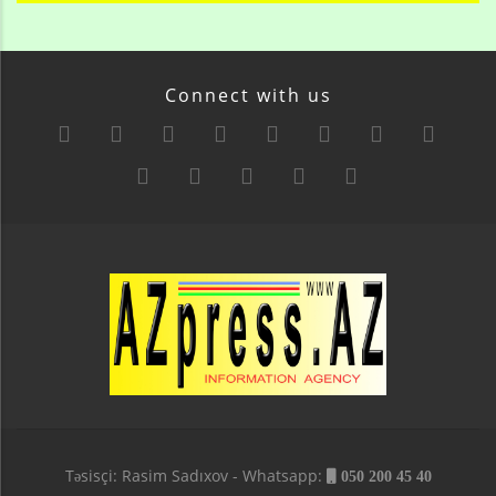
Connect with us
Təsisçi: Rasim Sadıxov - Whatsapp:
050 200 45 40