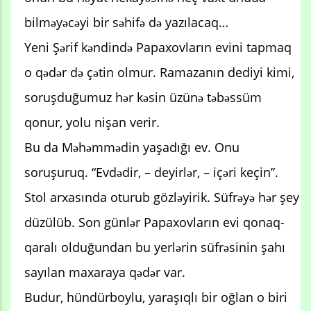
bilməyəcəyi bir səhifə də yazılacaq…
Yeni Şərif kəndində Papaxovların evini tapmaq
o qədər də çətin olmur. Ramazanın dediyi kimi,
soruşduğumuz hər kəsin üzünə təbəssüm
qonur, yolu nişan verir.
Bu da Məhəmmədin yaşadığı ev. Onu
soruşuruq. “Evdədir, – deyirlər, – içəri keçin”.
Stol arxasında oturub gözləyirik. Süfrəyə hər şey
düzülüb. Son günlər Papaxovların evi qonaq-
qaralı olduğundan bu yerlərin süfrəsinin şahı
sayılan maxaraya qədər var.
Budur, hündürboylu, yaraşıqlı bir oğlan o biri