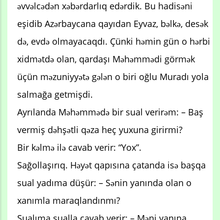
əvvəlcədən xəbərdarlıq edərdik. Bu hadisəni
eşidib Azərbaycana qayıdan Eyvaz, bəlkə, desək
də, evdə olmayacaqdı. Çünki həmin gün o hərbi
xidmətdə olan, qardaşı Məhəmmədi görmək
üçün məzuniyyətə gələn o biri oğlu Muradı yola
salmağa getmişdi.
Ayrılanda Məhəmmədə bir sual verirəm: – Baş
vermiş dəhşətli qəza heç yuxuna girirmi?
Bir kəlmə ilə cavab verir: “Yox”.
Sağollaşırıq. Həyət qapısına çatanda isə başqa
sual yadıma düşür: – Sənin yanında olan o
xanımla maraqlandınmı?
Sualıma sualla cavab verir: – Məni yanına