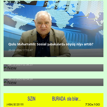
Qulu Məhərrəmli: Sosial şəbəkələrdə söyüş niyə artıb?
20-02-2026 17:55:47
Məni bura NAZİR GÖNDƏRİB - 1937-ci ildən fəaliyyətdə
olan və...
26-12-2025 02:08:23
-Ay qız, sən məhkəməni udmayacaqsan... Sən bilirsən
də, məni...
26-12-2025 00:54:29