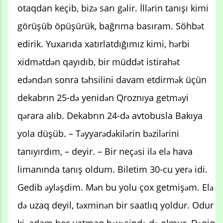
otaqdan keçib, bizə sarı gəlir. İllərin tanışı kimi
görüşüb öpüşürük, bağrıma basıram. Söhbət
edirik. Yuxarıda xatırlatdığımız kimi, hərbi
xidmətdən qayıdıb, bir müddət istirahət
edəndən sonra təhsilini davam etdirmək üçün
dekabrın 25-də yenidən Qroznıya getməyi
qərara alıb. Dekabrın 24-də avtobusla Bakıya
yola düşüb. – Təyyarədəkilərin bəzilərini
tanıyırdım, – deyir. – Bir neçəsi ilə elə hava
limanında tanış oldum. Biletim 30-cu yerə idi.
Gedib əyləşdim. Mən bu yolu çox getmişəm. Elə
də uzaq deyil, təxminən bir saatlıq yoldur. Odur