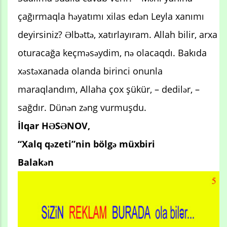
çağırmaqla həyatımı xilas edən Leyla xanımı
deyirsiniz? Əlbəttə, xatırlayıram. Allah bilir, arxa
oturacağa keçməsəydim, nə olacaqdı. Bakıda
xəstəxanada olanda birinci onunla
maraqlandım, Allaha çox şükür, – dedilər, –
sağdır. Dünən zəng vurmuşdu.
İlqar HƏSƏNOV,
“Xalq qəzeti”nin bölgə müxbiri
Balakən