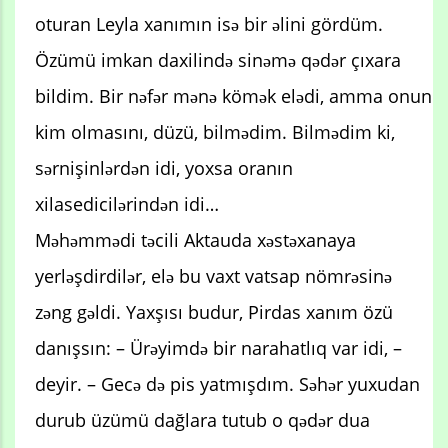
oturan Leyla xanımın isə bir əlini gördüm.
Özümü imkan daxilində sinəmə qədər çıxara
bildim. Bir nəfər mənə kömək elədi, amma onun
kim olmasını, düzü, bilmədim. Bilmədim ki,
sərnişinlərdən idi, yoxsa oranın
xilasedicilərindən idi…
Məhəmmədi təcili Aktauda xəstəxanaya
yerləşdirdilər, elə bu vaxt vatsap nömrəsinə
zəng gəldi. Yaxşısı budur, Pirdas xanım özü
danışsın: – Ürəyimdə bir narahatlıq var idi, –
deyir. – Gecə də pis yatmışdım. Səhər yuxudan
durub üzümü dağlara tutub o qədər dua