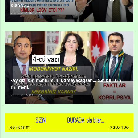
olan və...
26-12-2025 02:08:23
-Ay qız, sən məhkəməni udmayacaqsan... Sən bilirsən
də, məni...
26-12-2025 00:54:29