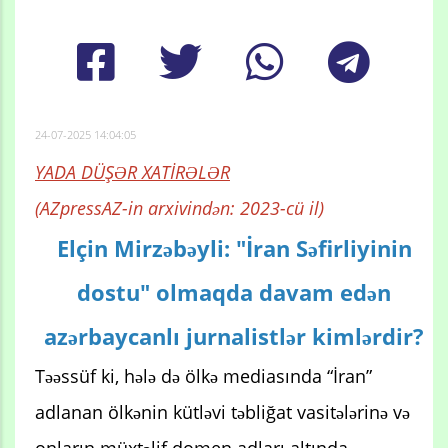
24-07-2025 14:04:05
YADA DÜŞƏR XATİRƏLƏR
(AZpressAZ-in arxivindən: 2023-cü il)
Elçin Mirzəbəyli: "İran Səfirliyinin
dostu" olmaqda davam edən
azərbaycanlı jurnalistlər kimlərdir?
Təəssüf ki, hələ də ölkə mediasında “İran”
adlanan ölkənin kütləvi təbliğat vasitələrinə və