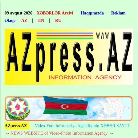
Skip
to
09 avqust 2026
XƏBƏRLƏR Arxivi
Haqqımızda
Reklam
main
|
|
Əlaqə
AZ
EN
RU
content
AZpress.AZ
- Video-Foto informasiya Agentliyinin XƏBƏR SAYTI
-- NEWS WEBSITE of Video-Photo Information Agency
--