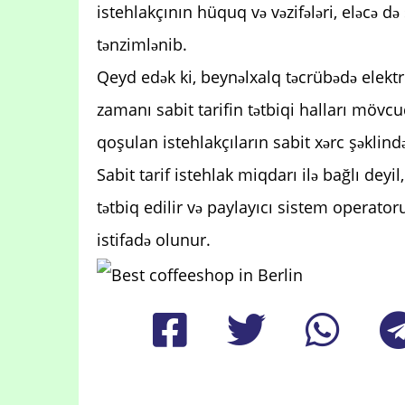
istehlakçının hüquq və vəzifələri, eləcə də 
tənzimlənib.
Qeyd edək ki, beynəlxalq təcrübədə elektri
zamanı sabit tarifin tətbiqi halları mövcu
qoşulan istehlakçıların sabit xərc şəklin
Sabit tarif istehlak miqdarı ilə bağlı dey
tətbiq edilir və paylayıcı sistem operat
istifadə olunur.