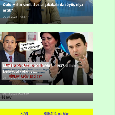
Qulu Məhərrəmli: Sosial şəbəkələrdə söyüş niyə
artıb?
20-02-2026 17:55:47
Məni bura NAZİR GÖNDƏRİB - 1937-ci ildən
fəaliyyətdə olan və...
26-12-2025 02:08:23
-Ay qız, sən məhkəməni udmayacaqsan... Sən
bilirsən də, məni...
26-12-2025 00:54:29