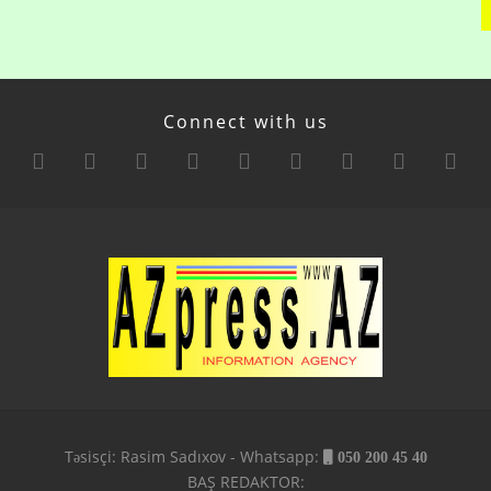
Connect with us
Təsisçi: Rasim Sadıxov - Whatsapp:
050 200 45 40
BAŞ REDAKTOR: