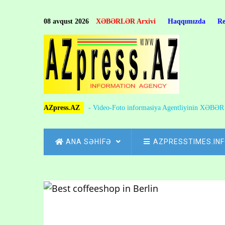
Skip
to
08 avqust 2026
XƏBƏRLƏR Arxivi
Haqqımızda
R
main
content
AZpress.AZ
- Video-Foto informasiya Agentliyinin XƏBƏ
MAIN
ANA SƏHİFƏ
AZPRESSTIMES.IN
NAVIGATION
Skip
to
Breadcrumb
main
content