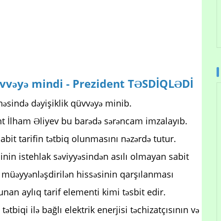
qüvvəyə mindi - Prezident TƏSDİQLƏDİ
əsində dəyişiklik qüvvəyə minib.
nt İlham Əliyev bu barədə sərəncam imzalayıb.
bit tarifin tətbiq olunmasını nəzərdə tutur.
isinin istehlak səviyyəsindən asılı olmayan sabit
ən müəyyənləşdirilən hissəsinin qarşılanması
unan aylıq tarif elementi kimi təsbit edir.
ətbiqi ilə bağlı elektrik enerjisi təchizatçısının və