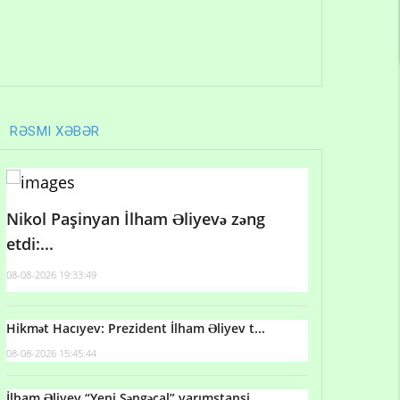
RƏSMI XƏBƏR
Nikol Paşinyan İlham Əliyevə zəng
etdi:...
08-08-2026 19:33:49
Hikmət Hacıyev: Prezident İlham Əliyev t...
08-08-2026 15:45:44
İlham Əliyev “Yeni Səngəçal” yarımstansi...