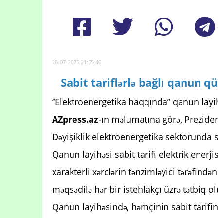
28-07-2025 21:55:46
Sabit tariflərlə bağlı qanun 
“Elektroenergetika haqqında” qanun layih
AZpress.az
-ın məlumatına görə, Prezide
Dəyişiklik elektroenergetika sektorunda sa
Qanun layihəsi sabit tarifi elektrik enerj
xarakterli xərclərin tənzimləyici tərəfind
məqsədilə hər bir istehlakçı üzrə tətbiq ol
Qanun layihəsində, həmçinin sabit tarifin t