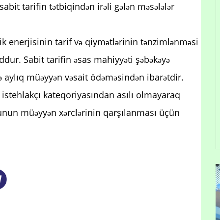
sabit tarifin tətbiqindən irəli gələn məsələlər
k enerjisinin tarif və qiymətlərinin tənzimlənməsi
ddur. Sabit tarifin əsas mahiyyəti şəbəkəyə
də aylıq müəyyən vəsait ödəməsindən ibarətdir.
il, istehlakçı kateqoriyasından asılı olmayaraq
orunun müəyyən xərclərinin qarşılanması üçün