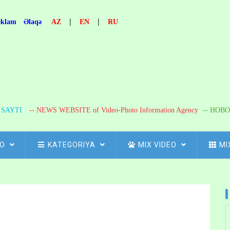
|
|
eklam
Əlaqə
AZ
EN
RU
R SAYTI
-- NEWS WEBSITE of Video-Photo Information Agency
-- НОВО
FO
KATEGORIYA
MIX VIDEO
MI