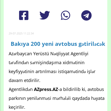
29-07-2025 11:22:34
Bakıya 200 yeni avtobus gətiriləcək
Azərbaycan Yerüstü Nəqliyyat Agentliyi
tərəfindən sərnişindaşıma xidmətinin
keyfiyyətinin artırılması istiqamətində işlər
davam etdirilir.
Agentlikdən
AZpress.AZ
-a bildirilib ki, avtobus
parkının yenilənməsi mərhələli qaydada həyata
keçirilir.