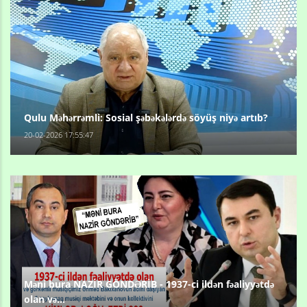
Qulu Məhərrəmli: Sosial şəbəkələrdə söyüş niyə artıb?
20-02-2026 17:55:47
Məni bura NAZİR GÖNDƏRİB - 1937-ci ildən fəaliyyətdə
olan və...