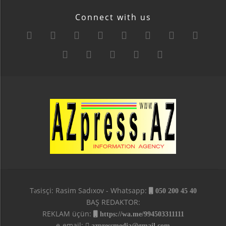
Connect with us
Təsisçi: Rasim Sadıxov - Whatsapp:
050 200 45 40
BAŞ REDAKTOR:
REKLAM üçün:
https://wa.me/994503311111
e-email:
azpressmedia@gmail.com