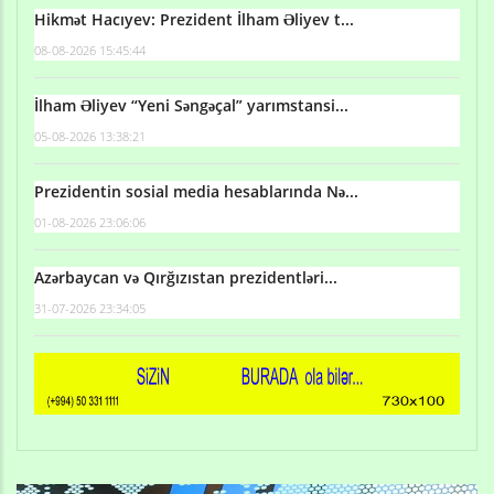
Hikmət Hacıyev: Prezident İlham Əliyev t...
08-08-2026 15:45:44
İlham Əliyev “Yeni Səngəçal” yarımstansi...
05-08-2026 13:38:21
Prezidentin sosial media hesablarında Nə...
01-08-2026 23:06:06
Azərbaycan və Qırğızıstan prezidentləri...
31-07-2026 23:34:05