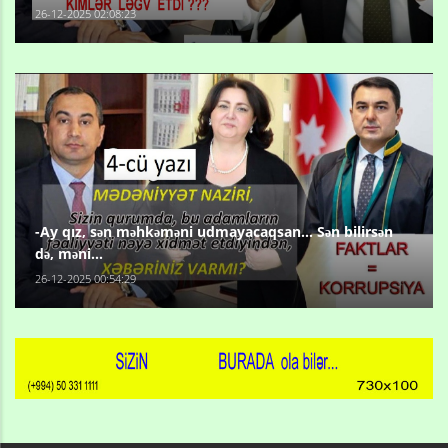
26-12-2025 02:08:23
-Ay qız, sən məhkəməni udmayacaqsan... Sən bilirsən
də, məni...
26-12-2025 00:54:29