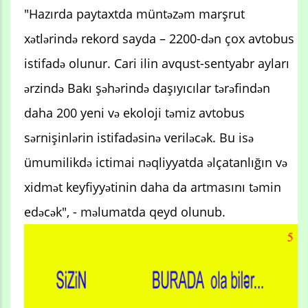
"Hazırda paytaxtda müntəzəm marşrut
xətlərində rekord sayda – 2200-dən çox avtobus
istifadə olunur. Cari ilin avqust-sentyabr ayları
ərzində Bakı şəhərində daşıyıcılar tərəfindən
daha 200 yeni və ekoloji təmiz avtobus
sərnişinlərin istifadəsinə veriləcək. Bu isə
ümumilikdə ictimai nəqliyyatda əlçatanlığın və
xidmət keyfiyyətinin daha da artmasını təmin
edəcək", - məlumatda qeyd olunub.