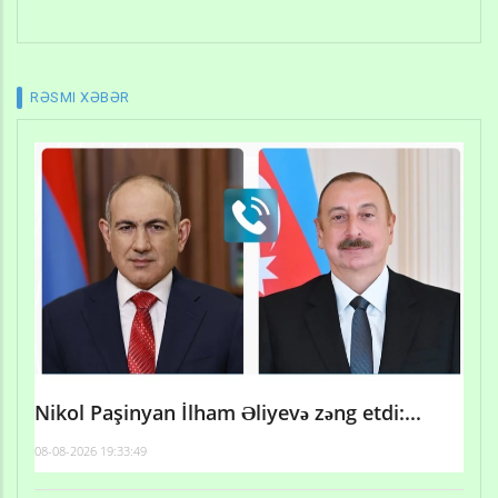
RƏSMI XƏBƏR
Nikol Paşinyan İlham Əliyevə zəng etdi:...
08-08-2026 19:33:49