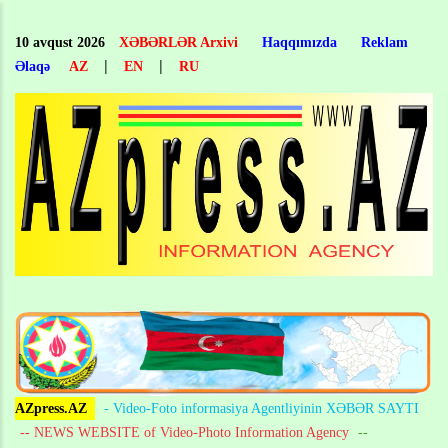
Skip
to
10 avqust 2026
XƏBƏRLƏR Arxivi
Haqqımızda
Reklam
main
|
|
Əlaqə
AZ
EN
RU
content
AZpress.AZ
- Video-Foto informasiya Agentliyinin XƏBƏR SAYTI
-- NEWS WEBSITE of Video-Photo Information Agency
--