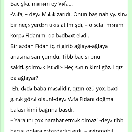
Bacışka, mənəm ey Vəfa…
-Vəfa, – deyə Mələk zarıdı. Onun baş nahiyyəsinə
bir neçə yerdən tikiş atılmışdı, – o əclaf mənim
körpə Fidanımı da bədbəxt elədi.
Bir azdan Fidan içəri girib ağlaya-ağlaya
anasına sarı çumdu. Tibb bacısı onu
sakitləşdirmək istədi:- Heç sənin kimi gözəl qız
da ağlayar?
-Eh, dədə-baba məsəlidir, qızın özü yox, bəxti
gərək gözəl olsun!-deyə Vəfa Fidanı doğma
balası kimi bağrına basdı.
– Yaralını çox narahat etmək olmaz! -deyə tibb
bacısı onlara xəbərdarlıq etdi, – avtomobil