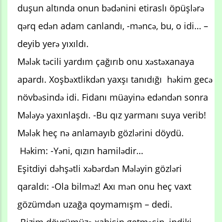
duşun altında onun bədənini etiraslı öpüşlərə
qərq edən adam canlandı, -məncə, bu, o idi… –
deyib yerə yıxıldı.
Mələk təcili yardım çağırıb onu xəstəxanaya
apardı. Xoşbəxtlikdən yaxşı tanıdığı həkim gecə
növbəsində idi. Fidanı müayinə edəndən sonra
Mələyə yaxınlaşdı. -Bu qız yarmanı suya verib!
Mələk heç nə anlamayıb gözlərini döydü.
Həkim: -Yəni, qızın hamilədir…
Eşitdiyi dəhşətli xəbərdən Mələyin gözləri
qaraldı: -Ola bilməz! Axı mən onu heç vaxt
gözümdən uzağa qoymamışm – dedi.