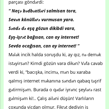
parçası göndərdi:
“ Neçə bədbəxtləri salmisan tora,
Sevən könüllərə vurmusan yara.
Səndə də eşq gözun dikibdi vara,
Eyş-işrət bağısan, can ay internet!
Sevda ocağısan, can ay internet! “
Mələk incik halda soruşdu ki, ay qız, nə demək
istəyirsən? Kimdi gözün vara dikən? Vəfa cavab
verdi ki, “bacışka, incimə, mən bu xaraba
qalmış internet məkanına səndən qabaq təşrif
gətirmişəm. Burada o qədər iyrənc şeylərə rast
gəlmişəm ki!.. Çalış ailəni düşün! Varlıların
çoxunda vicdan olmur. Fikrət dediyin iş