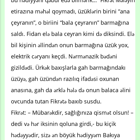
bu hədiyyəni qəbul edə bilmərik…” Fikrət Mələyin
etirazına məhəl qoymadı, üzüklərin birini “ana
çeyranın”, o biriini “bala çeyranın” barmağına
saldı. Fidan elə bala ceyran kimi də diksindi. Elə
bil kişinin əllindən onun barmağına üzük yox,
elektrik cəryanı keçdi. Nərmənazik bədəni
gizildədi. Ürkək baxışlarla gah barmağındakı
üzüyə, gah üzündən razılıq ifadəsi oxunan
anasına, gah da ərklə hələ də onun balaca əlini
ovcunda tutan Fikrətə baxıb susdu.
Fikrət: – Mübarəkdir, sağlığınıza qismət olsun! –
dedi və hər iksinin qoluna girdi,- bu kiçik
hədəyyədir, sizə ən böyük hədiyyəm Bakıya