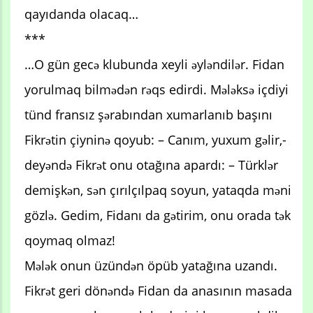
qayıdanda olacaq…
***
…O gün gecə klubunda xeyli əyləndilər. Fidan
yorulmaq bilmədən rəqs edirdi. Mələksə içdiyi
tünd fransız şərabından xumarlanıb başını
Fikrətin çiyninə qoyub: – Canım, yuxum gəlir,-
deyəndə Fikrət onu otağına apardı: – Türklər
demişkən, sən çırılçılpaq soyun, yataqda məni
gözlə. Gedim, Fidanı da gətirim, onu orada tək
qoymaq olmaz!
Mələk onun üzündən öpüb yatağına uzandı.
Fikrət geri dönəndə Fidan da anasının masada