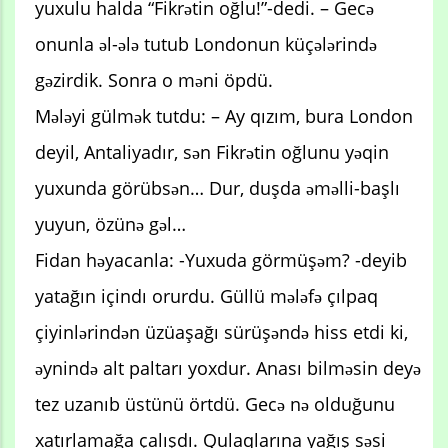
yuxulu halda “Fikrətin oğlu!”-dedi. – Gecə
onunla əl-ələ tutub Londonun küçələrində
gəzirdik. Sonra o məni öpdü.
Mələyi gülmək tutdu: – Ay qızım, bura London
deyil, Antaliyadır, sən Fikrətin oğlunu yəqin
yuxunda görübsən… Dur, duşda əməlli-başlı
yuyun, özünə gəl…
Fidan həyacanla: -Yuxuda görmüşəm? -deyib
yatağın içindı orurdu. Güllü mələfə çılpaq
çiyinlərindən üzüaşağı sürüşəndə hiss etdi ki,
əynində alt paltarı yoxdur. Anası bilməsin deyə
tez uzanıb üstünü örtdü. Gecə nə olduğunu
xatırlamağa çalışdı. Qulaqlarına yağış səsi