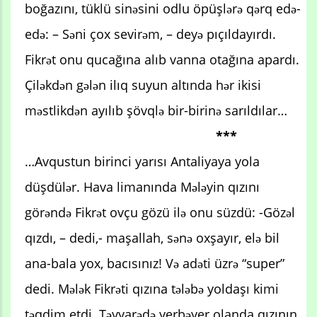
boğazını, tüklü sinəsini odlu öpüşlərə qərq edə-
edə: – Səni çox sevirəm, – deyə pıçıldayırdı.
Fikrət onu qucağına alıb vanna otağına apardı.
Çiləkdən gələn ilıq suyun altında hər ikisi
məstlikdən ayılıb şövqlə bir-birinə sarıldılar…
***
…Avqustun birinci yarısı Antaliyaya yola
düşdülər. Hava limanında Mələyin qızını
görəndə Fikrət ovçu gözü ilə onu süzdü: -Gözəl
qızdı, – dedi,- maşallah, sənə oxşayır, elə bil
ana-bala yox, bacısınız! Və adəti üzrə “super”
dedi. Mələk Fikrəti qızına tələbə yoldaşı kimi
təqdim etdi. Təyyarədə yerbəyer olanda qızının