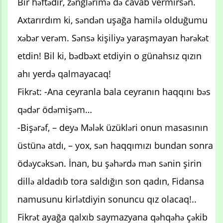
Bir həftədir, zənglərimə də cavab vermirsən.
Axtarırdım ki, səndən uşağa hamilə olduğumu
xəbər verəm. Sənsə kişiliyə yaraşmayan hərəkət
etdin! Bil ki, bədbəxt etdiyin o günahsız qızın
ahı yerdə qalmayacaq!
Fikrət: -Ana ceyranla bala ceyranın haqqını bəs
qədər ödəmişəm…
-Bişərəf, – deyə Mələk üzükləri onun masasının
üstünə atdı, – yox, sən haqqımızı bundan sonra
ödəycəksən. İnan, bu şəhərdə mən sənin şirin
dillə aldadıb tora saldığın son qadın, Fidansa
namusunu kirlətdiyin sonuncu qız olacaq!..
Fikrət ayağa qalxıb saymazyana qəhqəhə çəkib