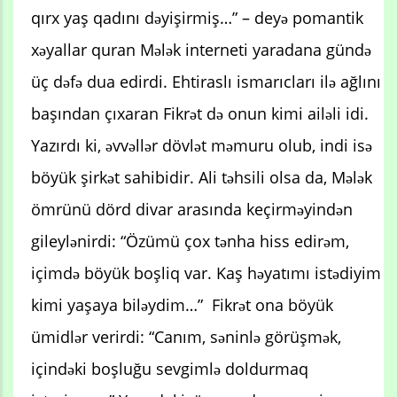
qırx yaş qadını dəyişirmiş…” – deyə pomantik
xəyallar quran Mələk interneti yaradana gündə
üç dəfə dua edirdi. Ehtiraslı ismarıcları ilə ağlını
başından çıxaran Fikrət də onun kimi ailəli idi.
Yazırdı ki, əvvəllər dövlət məmuru olub, indi isə
böyük şirkət sahibidir. Ali təhsili olsa da, Mələk
ömrünü dörd divar arasında keçirməyindən
gileylənirdi: “Özümü çox tənha hiss edirəm,
içimdə böyük boşliq var. Kaş həyatımı istədiyim
kimi yaşaya biləydim…” Fikrət ona böyük
ümidlər verirdi: “Canım, səninlə görüşmək,
içindəki boşluğu sevgimlə doldurmaq