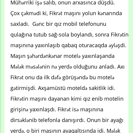
Mühərriki işə salıb, onun arxasınca düşdü.
Çox çəkmədi ki, Fikrət maşını yolun kənarında
saxladı. Gənc bir qız mobil telefonunu
qulağına tutub sağ-sola boylandı, sonra Fikrətin
maşınına yaxınlaşıb qabaq oturacaqda əyləşdi.
Maşın şəhərdənkənar motelə yaxınlaşanda
Mələk məsələnin nə yerdə olduğunu anladı. Axı
Fikrət onu da ilk dəfə görüşəndə bu motelə
gətirmişdi. Axşamüstü moteldə sakitlik idi.
Fikrətin maşını dayanan kimi qız enib motelin
girişinə yaxınlaşdı. Fikrət isə maşınına
dirsəklənib telefonla danışırdı. Onun bir ayağı
yerdə, o biri maşının ayaqaltısında idi. Mələk