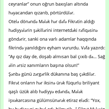
ceyranlar” onun oğrun baxışları altında
həyacandan qızarıb, pörtürdülər.
Otelə dönəndə Mələk hər dəfə Fikrətin aldığı
hədiyyələrin şəkillərini internetdəki rəfiqəsinə
göndərir, sanki ona varlı adamlar haqqında
fikrində yanıldığını eyham vururdu. Vəfa yazırdı:
“Ay qız day de, doşab almısan bal çıxıb də… Sağ
əlin ərsiz xanımların başına olsun!”
Şənbə günü zərgərlik dükanına baş çəkdilər.
Fikrət onların hər iksinə ürək füqurlu briliyant
qaşlı üzük alıb hədiyyə edəndə, Mələk
işvəkarcasına gülümsünərək etiraz elədi: “Yox,