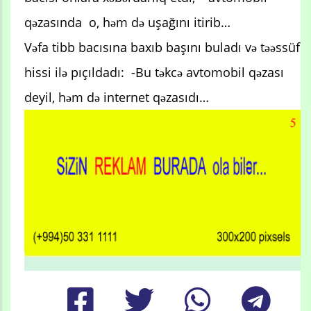
qəzasında o, həm də uşağını itirib…
Vəfa tibb bacısına baxıb başını buladı və təəssüf
hissi ilə pıçıldadı: -Bu təkcə avtomobil qəzası
deyil, həm də internet qəzasıdı…