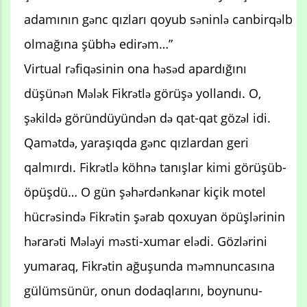
adamının gənc qızları qoyub səninlə canbirqəlb
olmağına şübhə edirəm…”
Virtual rəfiqəsinin ona həsəd apardığını
düşünən Mələk Fikrətlə görüşə yollandı. O,
şəkildə göründüyündən də qat-qat gözəl idi.
Qamətdə, yaraşıqda gənc qızlardan geri
qalmırdı. Fikrətlə köhnə tanışlar kimi görüşüb-
öpüşdü… O gün şəhərdənkənar kiçik motel
hücrəsində Fikrətin şərab qoxuyan öpüşlərinin
hərarəti Mələyi məsti-xumar elədi. Gözlərini
yumaraq, Fikrətin ağuşunda məmnuncasına
gülümsünür, onun dodaqlarını, boynunu-