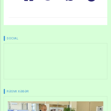
SOCIAL
RƏSMI XƏBƏR