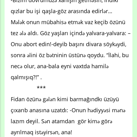
-Bizim dövrümüzə xahişin getməsin, indiki
qızlar bu işi qaşla-göz arasında edirlər…
Mələk onun mübahisə etmək vaz keçib özünü
tez ələ aldı. Göz yaşları içində yalvara-yalvara: –
Onu abort edin!-deyib başını divara söykəydi,
sonra əlini öz bətninin üstünə qoydu. “İlahi, bu
necə olur, ana-bala eyni vaxtda hamilə
qalmışıq?!” .
***
Fidan özünə gələn kimi barmağındkı üzüyü
çıxarıb anasına uzatdı: -Onun hədiyyəsi mənə
lazım deyil. Sən atamdan gör kimə görə
ayrılmaq istəyirsən, ana!