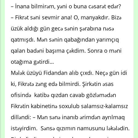
– İnana bilmirəm, yəni o buna cəsarət edər?
– Fikrət səni sevmir ana! O, manyakdır. Bizə
üzük aldığı gün gecə sənin şərabına nəsə
qatmışdı. Mən sənin qabağından yarımçıq
qalan badəni başıma çəkdim. Sonra o məni
otağıma gətirdi…
Mələk üzüyü Fidandan alıb çıxdı. Neçə gün idi
ki, Fikrətə zəng edə bilmirdi. Şirkətin əsas
ofisində katibə qızdan cavab gözləmədən
Fikrətin kabinetinə soxulub salamsız-kalamsız
dilləndi: – Mən sənə inanıb ərimdən ayrılmaq
istəyirdim. Sənsə qızımın namusunu ləkələdin.