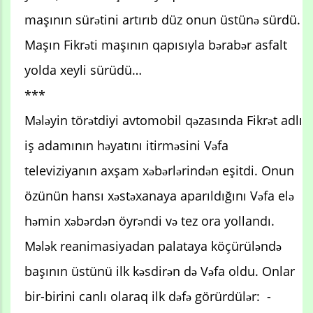
maşının sürətini artırıb düz onun üstünə sürdü.
Maşın Fikrəti maşının qapısıyla bərabər asfalt
yolda xeyli sürüdü…
***
Mələyin törətdiyi avtomobil qəzasında Fikrət adlı
iş adamının həyatını itirməsini Vəfa
televiziyanın axşam xəbərlərindən eşitdi. Onun
özünün hansı xəstəxanaya aparıldığını Vəfa elə
həmin xəbərdən öyrəndi və tez ora yollandı.
Mələk reanimasiyadan palataya köçürüləndə
başının üstünü ilk kəsdirən də Vəfa oldu. Onlar
bir-birini canlı olaraq ilk dəfə görürdülər: -