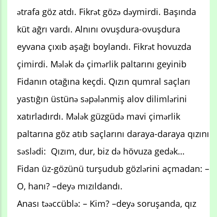
ətrafa göz atdı. Fikrət gözə dəymirdi. Başında
küt ağrı vardı. Alnını ovuşdura-ovuşdura
eyvana çıxıb aşağı boylandı. Fikrət hovuzda
çimirdi. Mələk də çimərlik paltarını geyinib
Fidanın otağına keçdi. Qızın qumral saçları
yastığın üstünə səpələnmiş alov dilimlərini
xatırladırdı. Mələk güzgüdə mavi çimərlik
paltarına göz atıb saçlarını daraya-daraya qızını
səslədi: Qızım, dur, biz də hövuza gedək…
Fidan üz-gözünü turşudub gözlərini açmadan: –
O, hanı? –deyə mızıldandı.
Anası təəccüblə: – Kim? –deyə soruşanda, qız