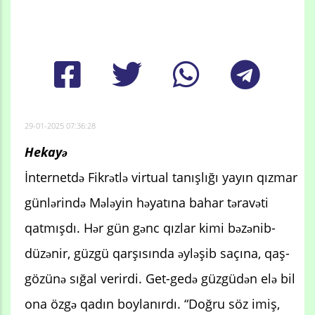
29-01-2025 07:36:28
Hekayə
İnternetdə Fikrətlə virtual tanışlığı yayın qızmar
günlərində Mələyin həyatına bahar təravəti
qatmışdı. Hər gün gənc qızlar kimi bəzənib-
düzənir, güzgü qarşısında əyləşib saçına, qaş-
gözünə sığal verirdi. Get-gedə güzgüdən elə bil
ona özgə qadın boylanırdı. “Doğru söz imiş,