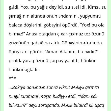
gəldi. Yox, bu yağıs deyildi, su səsi idi. Kimsə su
şırnağının altında onun əndamını, yupyumru
balaca döşlərini, göbəyini öpürdü. “Yox! bu ola
bilməz!” Anası otaqdan çıxar-çıxmaz tez özünü
güzgünün qabağına atdı. Göbəyinin ətrafında
öpüş izini görüb: “Aman Allahım, bu nədir?” -
pıçıldayaraq özünü çarpayıya atıb, hönkür-
hönkür ağladı.
***
…Bakıya dönəndən sonra Fikrət Mələyə qırmızı
rəngli xudmani maşın hədiyyə etdi. “İdarə edə
bilərsən?” deyə soruşanda, Mələk bildirdi ki, uşaq