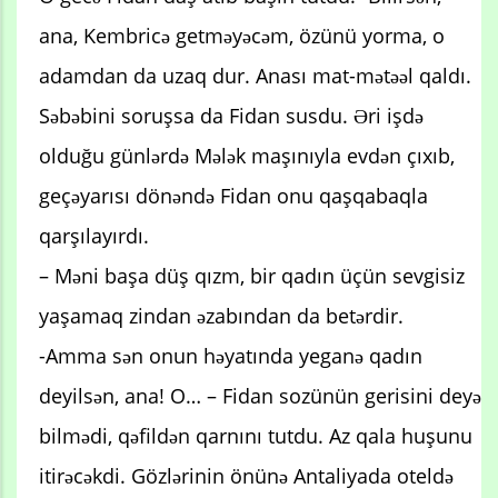
ana, Kembricə getməyəcəm, özünü yorma, o
adamdan da uzaq dur. Anası mat-mətəəl qaldı.
Səbəbini soruşsa da Fidan susdu. Əri işdə
olduğu günlərdə Mələk maşınıyla evdən çıxıb,
geçəyarısı dönəndə Fidan onu qaşqabaqla
qarşılayırdı.
– Məni başa düş qızm, bir qadın üçün sevgisiz
yaşamaq zindan əzabından da betərdir.
-Amma sən onun həyatında yeganə qadın
deyilsən, ana! O… – Fidan sozünün gerisini deyə
bilmədi, qəfildən qarnını tutdu. Az qala huşunu
itirəcəkdi. Gözlərinin önünə Antaliyada oteldə