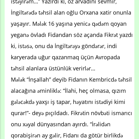
istəyirəm…” Yazırdı ki, öz arvadını sevmir,
İngiltərədə təhsil alan oğlu Orxana xatir onunla
yaşayır. Mələk 16 yaşına yenicə qədəm qoyan
yeganə övladı Fidandan söz açanda Fikrət yazdı
ki, istəsə, onu da İngiltərəyə göndərər, indi
karyerada uğur qazanmaq üçün Avropada
təhsil alanlara üstünlük verirlər…
Mələk “İnşallah” deyib Fidanın Kembricdə təhsil
alacağına əminliklə: “İlahi, heç olmasa, qızım
gələcəkdə yaxşı iş tapar, həyatını istədiyi kimi
qurar!”- deyə pıçıldadı. Fikrətin növbəti ismarıcı
onu xəyal dünyasından ayırdı. “İrəlidən
qorabişirən ay gəlir, Fidanı da götür birlikdə