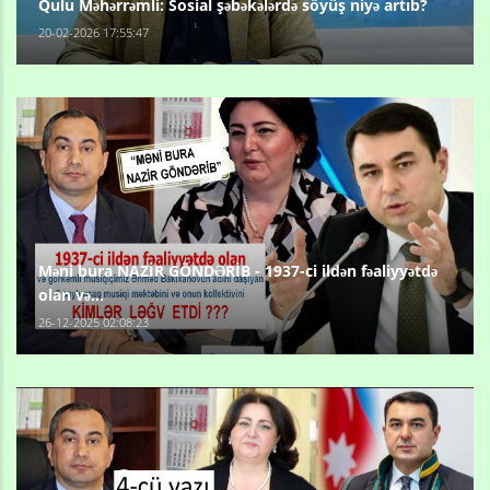
Qulu Məhərrəmli: Sosial şəbəkələrdə söyüş niyə artıb?
20-02-2026 17:55:47
Məni bura NAZİR GÖNDƏRİB - 1937-ci ildən fəaliyyətdə
olan və...
26-12-2025 02:08:23