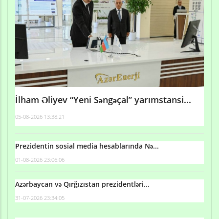
İlham Əliyev “Yeni Səngəçal” yarımstansi...
05-08-2026 13:38:21
Prezidentin sosial media hesablarında Nə...
01-08-2026 23:06:06
Azərbaycan və Qırğızıstan prezidentləri...
31-07-2026 23:34:05