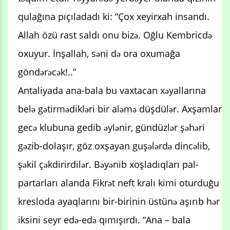
qulağına pıçıladadı ki: “Çox xeyirxah insandı.
Allah özü rast saldı onu bizə. Oğlu Kembricdə
oxuyur. İnşallah, səni də ora oxumağa
göndərəcək!..”
Antaliyada ana-bala bu vaxtacan xəyallarına
belə gətirmədikləri bir aləmə düşdülər. Axşamlar
gecə klubuna gedib əylənir, gündüzlər şəhəri
gəzib-dolaşır, göz oxşayan guşələrdə dincəlib,
şəkil çəkdirirdilər. Bəyənib xoşladıqları pal-
partarları alanda Fikrət neft kralı kimi oturduğu
kresloda ayaqlarını bir-birinin üstünə aşırıb hər
iksini seyr edə-edə qımışırdı. “Ana – bala