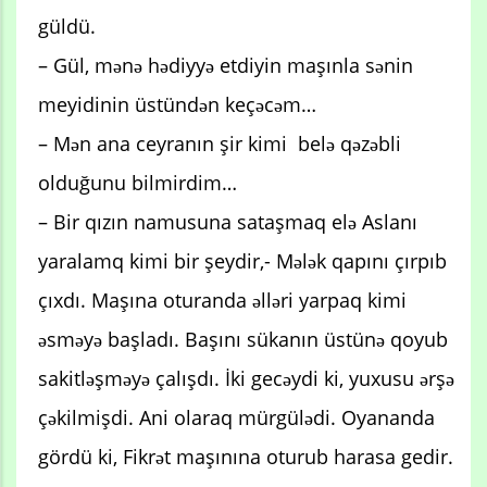
güldü.
– Gül, mənə hədiyyə etdiyin maşınla sənin
meyidinin üstündən keçəcəm…
– Mən ana ceyranın şir kimi belə qəzəbli
olduğunu bilmirdim…
– Bir qızın namusuna sataşmaq elə Aslanı
yaralamq kimi bir şeydir,- Mələk qapını çırpıb
çıxdı. Maşına oturanda əlləri yarpaq kimi
əsməyə başladı. Başını sükanın üstünə qoyub
sakitləşməyə çalışdı. İki gecəydi ki, yuxusu ərşə
çəkilmişdi. Ani olaraq mürgülədi. Oyananda
gördü ki, Fikrət maşınına oturub harasa gedir.