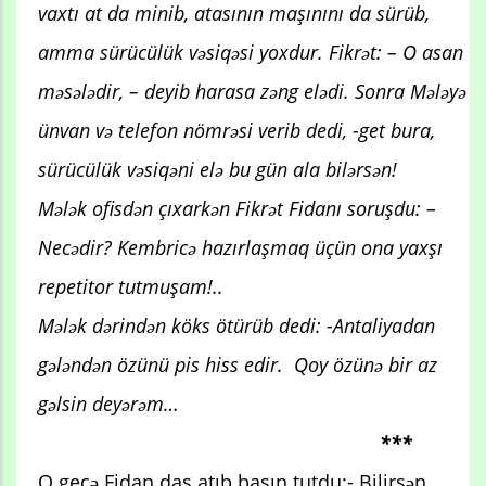
vaxtı at da minib, atasının maşınını da sürüb,
amma sürücülük vəsiqəsi yoxdur. Fikrət: – O asan
məsələdir, – deyib harasa zəng elədi. Sonra Mələyə
ünvan və telefon nömrəsi verib dedi, -get bura,
sürücülük vəsiqəni elə bu gün ala bilərsən!
Mələk ofisdən çıxarkən Fikrət Fidanı soruşdu: –
Necədir? Kembricə hazırlaşmaq üçün ona yaxşı
repetitor tutmuşam!..
Mələk dərindən köks ötürüb dedi: -Antaliyadan
gələndən özünü pis hiss edir. Qoy özünə bir az
gəlsin deyərəm…
***
O gecə Fidan daş atıb başın tutdu:- Bilirsən,