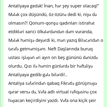
Antaliyaya gedək! İnan, hər şey super olacaq!”
Mələk çox düşündü, öz-özünə dedi ki, niyə də
olmasın?! Qonum-qonşu qadınları istirahət
etdikləri xarici ölkələrdəndən dəm vuranda,
Mələk həmişə deyərdi ki, mən yazıq Biləcəridən o
tərəfə getməmişəm. Neft Daşlarında buruq
ustası işləyən əri ayın on beş gününü dənizdə
olurdu. Qızı ilə həmin günlərdə bir həftəliyə
Antaliyaya gedib-gələ bilərdi!..
Antaliya səfərindən qabaq Fikrətlə görüşməyə
qərar versə də, Vəfa adlı virtual rəfiqəsinə çox
həyacan keçirdiyini yazdı. Vəfa ona kiçik şeir