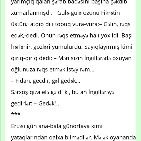
yarımçıq qalan şərab badəsini başına çəkdib
xumarlanmışdı. Gülə-gülə özünü Fikrətin
üstünə atdıb dili topuq vura-vura:– Gəlin, rəqs
edək,-dedi. Onun rəqs etməyə halı yox idi. Başı
hərlənir, gözləri yumulurdu. Sayıqlayırmış kimi
qırıq-qırıq dedi: – Mən sizin İngiltərədə oxuyan
oğlunuza rəqs etmək istəyirəm…
– Fidan, gecdir, gəl gedək…
Sərxoş qıza elə gəldi ki, bu an İngiltərəyə
gedirlər: – Gedək!..
***
Ertəsi gün ana-bala günortaya kimi
yataqlarından qalxa bilmədilər. Mələk oyananda