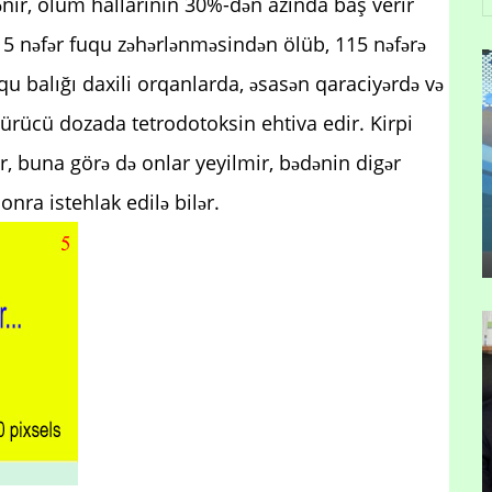
ənir, ölüm hallarının 30%-dən azında baş verir
 15 nəfər fuqu zəhərlənməsindən ölüb, 115 nəfərə
qu balığı daxili orqanlarda, əsasən qaraciyərdə və
dürücü dozada tetrodotoksin ehtiva edir. Kirpi
ir, buna görə də onlar yeyilmir, bədənin digər
onra istehlak edilə bilər.