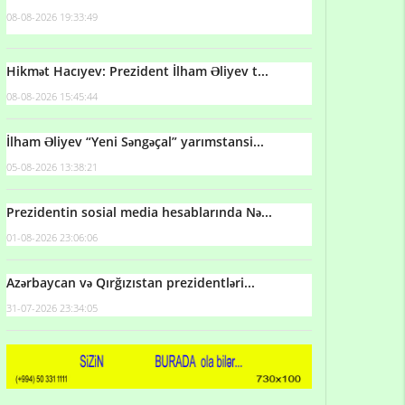
08-08-2026 19:33:49
Hikmət Hacıyev: Prezident İlham Əliyev t...
08-08-2026 15:45:44
İlham Əliyev “Yeni Səngəçal” yarımstansi...
05-08-2026 13:38:21
Prezidentin sosial media hesablarında Nə...
01-08-2026 23:06:06
Azərbaycan və Qırğızıstan prezidentləri...
31-07-2026 23:34:05