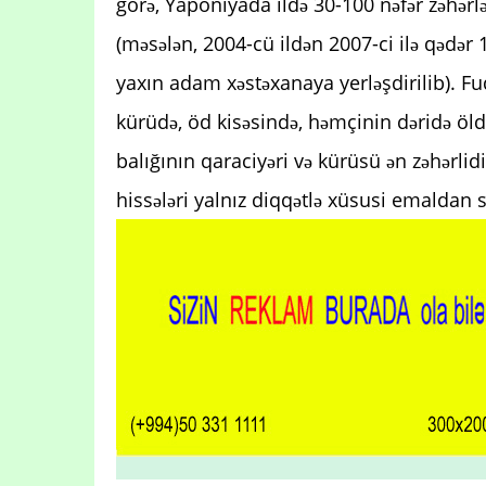
görə, Yaponiyada ildə 30-100 nəfər zəhərl
(məsələn, 2004-cü ildən 2007-ci ilə qədər
yaxın adam xəstəxanaya yerləşdirilib). Fu
kürüdə, öd kisəsində, həmçinin dəridə öl
balığının qaraciyəri və kürüsü ən zəhərlid
hissələri yalnız diqqətlə xüsusi emaldan s