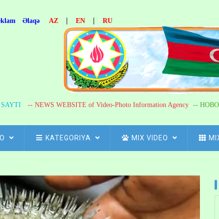
|
|
eklam
Əlaqə
AZ
EN
RU
R SAYTI
-- NEWS WEBSITE of Video-Photo Information Agency
-- НОВО
FO
KATEGORIYA
MIX VIDEO
MI