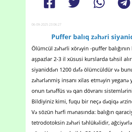
06-09-2025 23:06:27
Puffer balıq zəhəri siyan
Ölümcül zəhərli xörəyin -puffer balığını
aşpazlar 2-3 il xüsusi kurslarda təhsil alı
siyaniddən 1200 dəfə ölümcüldür və bun
zəhərlənmiş insanı xilas etməyin yeganə
onun tənəffüs və qan dövranı sistemlərini
Bildiyiniz kimi, fuqu bir neçə dəqiqə ərzi
Və sözün hərfi mənasında: balığın qaraci
tetrodotoksin zəhəri təhlükəlidir, ağciyərlə