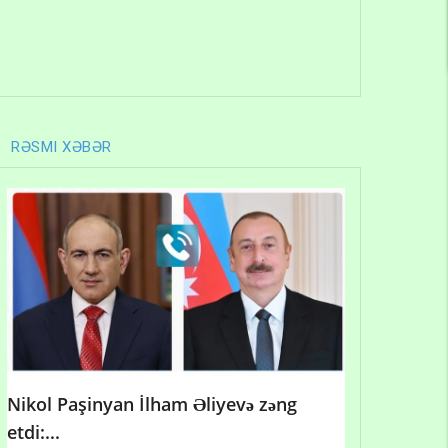
RƏSMI XƏBƏR
Nikol Paşinyan İlham Əliyevə zəng
etdi:...