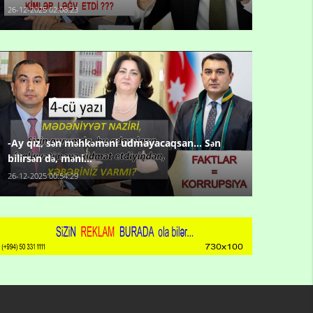
26-12-2025 02:08:23
-Ay qız, sən məhkəməni udmayacaqsan... Sən
bilirsən də, məni...
26-12-2025 00:54:29