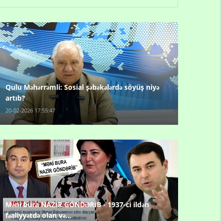
Qulu Məhərrəmli: Sosial şəbəkələrdə söyüş niyə
artıb?
20-02-2026 17:55:47
Məni bura NAZİR GÖNDƏRİB - 1937-ci ildən
fəaliyyətdə olan və...