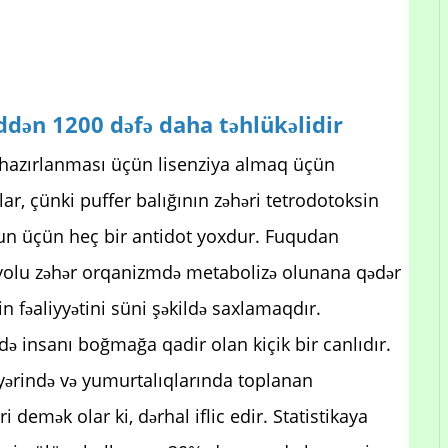
iddən 1200 dəfə daha təhlükəlidir
n hazırlanması üçün lisenziya almaq üçün
rlar, çünki puffer balığının zəhəri tetrodotoksin
un üçün heç bir antidot yoxdur. Fuqudan
 yolu zəhər orqanizmdə metabolizə olunana qədər
n fəaliyyətini süni şəkildə saxlamaqdır.
ndə insanı boğmağa qadir olan kiçik bir canlıdır.
yərində və yumurtalıqlarında toplanan
ri demək olar ki, dərhal iflic edir. Statistikaya