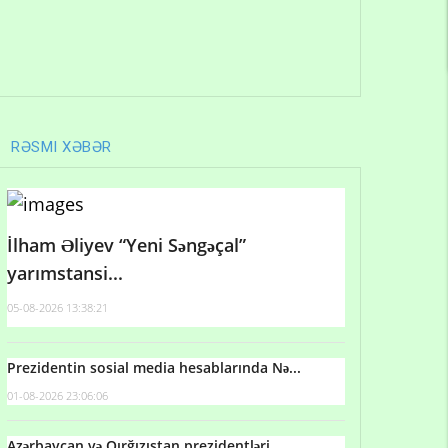
RƏSMI XƏBƏR
İlham Əliyev “Yeni Səngəçal”
yarımstansi...
05-08-2026 13:38:21
Prezidentin sosial media hesablarında Nə...
01-08-2026 23:06:06
Azərbaycan və Qırğızıstan prezidentləri...