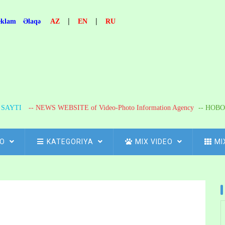
|
|
eklam
Əlaqə
AZ
EN
RU
R SAYTI
-- NEWS WEBSITE of Video-Photo Information Agency
-- НОВО
FO
KATEGORIYA
MIX VIDEO
MI