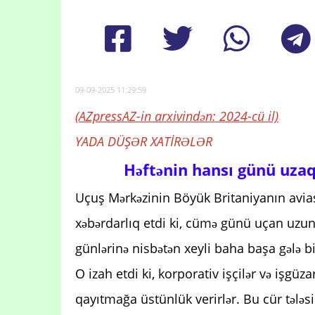
09-09-2025 11:29:59
(AZpressAZ-in arxivindən: 2024-cü il)
YADA DÜŞƏR XATİRƏLƏR
Həftənin hansı günü uza
Uçuş Mərkəzinin Böyük Britaniyanın avias
xəbərdarlıq etdi ki, cümə günü uçan uzun 
günlərinə nisbətən xeyli baha başa gələ bi
O izah etdi ki, korporativ işçilər və işgü
qayıtmağa üstünlük verirlər. Bu cür tələsi