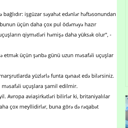
ə bağlıdır: işgüzar səyahət edənlər həftəsonundan
lər bunun üçün daha çox pul ödəməyə hazır
 uçuşların qiymətləri həmişə daha yüksək olur", -
ldə etmək üçün şənbə günü uzun məsafəli uçuşlar
arşrutlarda yüzlərlə funta qənaət edə bilərsiniz.
a məsafəli uçuşlara şamil edilmir.
. Avropa aviaşirkətləri bilirlər ki, britaniyalılar
daha çox meyllidirlər, buna görə də rəqabət