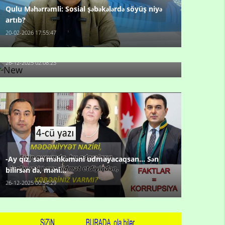
Qulu Məhərrəmli: Sosial şəbəkələrdə söyüş niyə
artıb?
20-02-2026 17:55:47
Məni bura NAZİR GÖNDƏRİB - 1937-ci ildən
fəaliyyətdə olan və...
26-12-2025 02:08:23
-Ay qız, sən məhkəməni udmayacaqsan... Sən
bilirsən də, məni...
26-12-2025 00:54:29