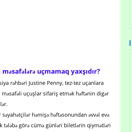
q məsafələrə uçmamaq yaxşıdır?
iya rəhbəri Justine Penny, tez-tez uçanlara
məsafəli uçuşlar sifariş etmək həftənin digər
lər.
zar səyahətçilər həmişə həftəsonundan əvvəl evə
k tələbə görə cümə günləri biletlərin qiymətləri