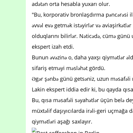
adətən orta hesabla yuxarı olur.
"Bu, korporativ bronlaşdırma pəncərəsi il
əvvəl evə getmək istəyirlər və aviaşirkət
olduqlarını bilirlər. Nəticədə, cümə günü
ekspert izah etdi.
Bunun əvəzinə o, daha yaxşı qiymətlər ə
sifariş etməyi məsləhət gördü.
Əgər şənbə günü getsəniz, uzun məsafəli m
Lakin ekspert iddia edir ki, bu qayda qıs
Bu, qısa məsafəli səyahətlər üçün belə deyil
müxtəlif daşıyıcılarda irəli-geri uçmağa 
qiymətləri aşağı saxlayır.