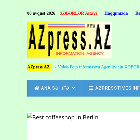
Skip
to
08 avqust 2026
XƏBƏRLƏR Arxivi
Haqqımızda
R
main
content
AZpress.AZ
- Video-Foto informasiya Agentliyinin XƏBƏ
MAIN
ANA SƏHİFƏ
AZPRESSTIMES.IN
NAVIGATION
Skip
to
Breadcrumb
main
content