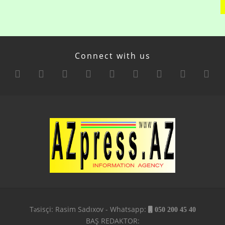
Connect with us
Təsisçi: Rasim Sadıxov - Whatsapp:
050 200 45 40
BAŞ REDAKTOR: