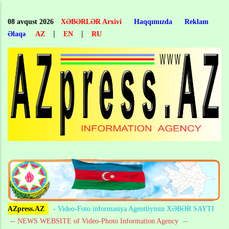
Skip
to
08 avqust 2026
XƏBƏRLƏR Arxivi
Haqqımızda
Reklam
main
|
|
Əlaqə
AZ
EN
RU
content
AZpress.AZ
- Video-Foto informasiya Agentliyinin XƏBƏR SAYTI
-- NEWS WEBSITE of Video-Photo Information Agency
--