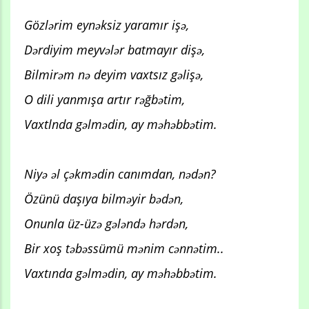
Gözlərim eynəksiz yaramır işə,
Dərdiyim meyvələr batmayır dişə,
Bilmirəm nə deyim vaxtsız gəlişə,
O dili yanmışa artır rəğbətim,
Vaxtlnda gəlmədin, ay məhəbbətim.
Niyə əl çəkmədin canımdan, nədən?
Özünü daşıya bilməyir bədən,
Onunla üz-üzə gələndə hərdən,
Bir xoş təbəssümü mənim cənnətim..
Vaxtında gəlmədin, ay məhəbbətim.