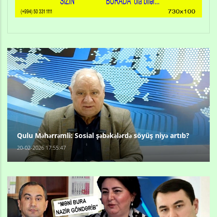
Qulu Məhərrəmli: Sosial şəbəkələrdə söyüş niyə artıb?
20-02-2026 17:55:47