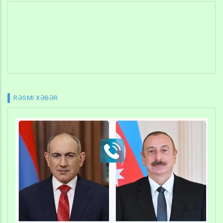
RƏSMI XƏBƏR