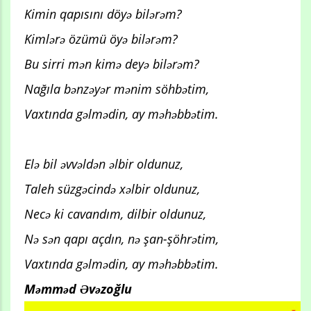
Kimin qapısını döyə bilərəm?
Kimlərə özümü öyə bilərəm?
Bu sirri mən kimə deyə bilərəm?
Nağıla bənzəyər mənim söhbətim,
Vaxtında gəlmədin, ay məhəbbətim.
Elə bil əvvəldən əlbir oldunuz,
Taleh süzgəcində xəlbir oldunuz,
Necə ki cavandım, dilbir oldunuz,
Nə sən qapı açdın, nə şan-şöhrətim,
Vaxtında gəlmədin, ay məhəbbətim.
Məmməd Əvəzoğlu