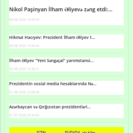
Nikol Paşinyan İlham Əliyevə zəng etdi:...
08-08-2026 19:33:49
Hikmət Hacıyev: Prezident İlham Əliyev t...
08-08-2026 15:45:44
İlham Əliyev “Yeni Səngəçal” yarımstansi...
05-08-2026 13:38:21
Prezidentin sosial media hesablarında Nə...
01-08-2026 23:06:06
Azərbaycan və Qırğızıstan prezidentləri...
31-07-2026 23:34:05