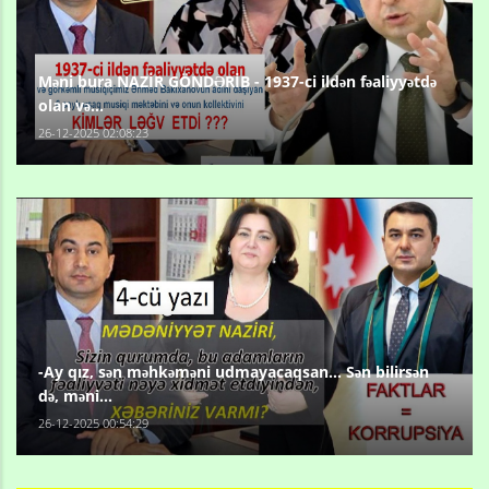
Məni bura NAZİR GÖNDƏRİB - 1937-ci ildən fəaliyyətdə
olan və...
26-12-2025 02:08:23
-Ay qız, sən məhkəməni udmayacaqsan... Sən bilirsən
də, məni...
26-12-2025 00:54:29