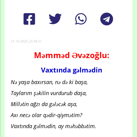
21-10-2025 23:39:21
Məmməd Əvəzoğlu:
Vaxtında gəlmədin
Nə yaşa baxırsan, nə də ki başa,
Taylarım şəkilin vurdurub daşa,
Millətin ağzı da gələcək aşa,
Axı necə olar qədir-qiymətim?
Vaxtında gəlmədin, ay məhəbbətim.