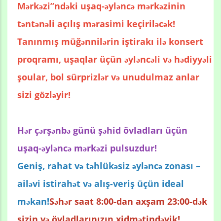
Mərkəzi”ndəki uşaq-əyləncə mərkəzinin
təntənəli açılış mərasimi keçiriləcək!
Tanınmış müğənnilərin iştirakı ilə konsert
proqramı, uşaqlar üçün əyləncəli və hədiyyəli
şoular, bol sürprizlər və unudulmaz anlar
sizi gözləyir!
Hər çərşənbə günü şəhid övladları üçün
uşaq-əyləncə mərkəzi pulsuzdur!
Geniş, rahat və təhlükəsiz əyləncə zonası –
ailəvi istirahət və alış-veriş üçün ideal
məkan!
Səhər saat 8:00-dan axşam 23:00-dək
sizin və övladlarınızın xidmətindəyik!