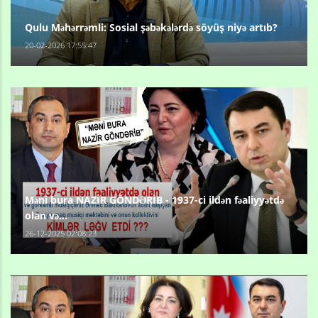
Qulu Məhərrəmli: Sosial şəbəkələrdə söyüş niyə artıb?
20-02-2026 17:55:47
Məni bura NAZİR GÖNDƏRİB - 1937-ci ildən fəaliyyətdə
olan və...
26-12-2025 02:08:23