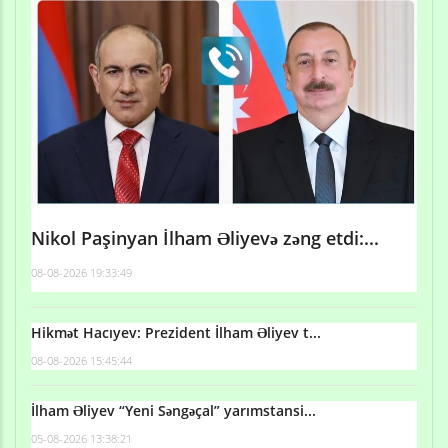
Nikol Paşinyan İlham Əliyevə zəng etdi:...
08-08-2026 19:33:49
Hikmət Hacıyev: Prezident İlham Əliyev t...
08-08-2026 15:45:44
İlham Əliyev “Yeni Səngəçal” yarımstansi...
05-08-2026 13:38:21