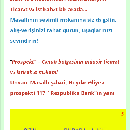
Ticarət və istirahət bir arada...
Masallının sevimli məkanına siz də gəlin,
alış-verişinizi rahat qurun, uşaqlarınızı
sevindirin!
“
Prospekt” – Cənub bölgəsinin müasir ticarət
və istirahət məkanı!
Ünvan: Masallı şəhəri, Heydər Əliyev
prospekti 117, “Respublika Bank”ın yanı