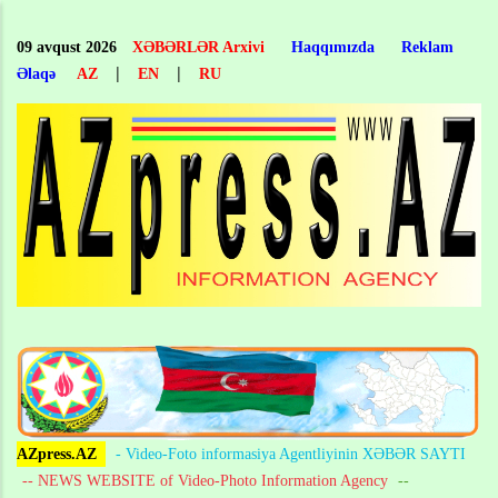
Skip
to
09 avqust 2026
XƏBƏRLƏR Arxivi
Haqqımızda
Reklam
main
|
|
Əlaqə
AZ
EN
RU
content
AZpress.AZ
- Video-Foto informasiya Agentliyinin XƏBƏR SAYTI
-- NEWS WEBSITE of Video-Photo Information Agency
--