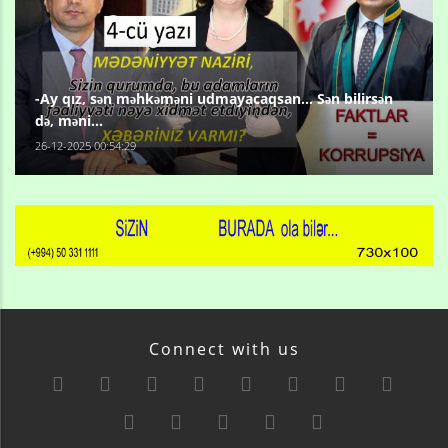
-Ay qız, sən məhkəməni udmayacaqsan... Sən bilirsən
də, məni...
26-12-2025 00:54:29
Connect with us