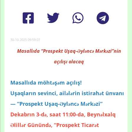
30-10-2025 09:59:07
Masallıda “Prospekt Uşaq-Əyləncə Mərkəzi”nin
açılışı olacaq
Masallıda möhtəşəm açılış!
Uşaqların sevinci, ailələrin istirahət ünvanı
— “Prospekt Uşaq-Əyləncə Mərkəzi”
Dekabrın 3-də, saat 11:00-da, Beynəlxalq
Əlillər Günündə, “Prospekt Ticarət