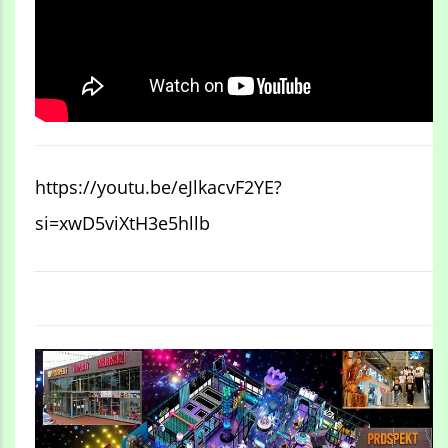
https://youtu.be/eJlkacvF2YE?
si=xwD5viXtH3e5hllb