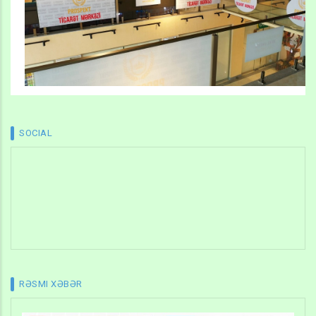
SOCIAL
RƏSMI XƏBƏR