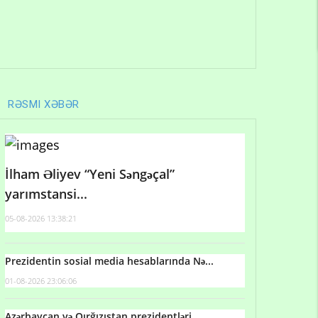
RƏSMI XƏBƏR
İlham Əliyev “Yeni Səngəçal”
yarımstansi...
05-08-2026 13:38:21
Prezidentin sosial media hesablarında Nə...
01-08-2026 23:06:06
Azərbaycan və Qırğızıstan prezidentləri...