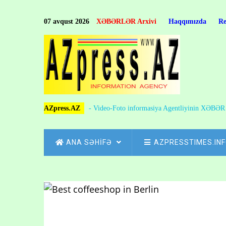
Skip
to
07 avqust 2026
XƏBƏRLƏR Arxivi
Haqqımızda
R
main
content
AZpress.AZ
- Video-Foto informasiya Agentliyinin XƏBƏ
MAIN
ANA SƏHİFƏ
AZPRESSTIMES.IN
NAVIGATION
Skip
to
Breadcrumb
main
content