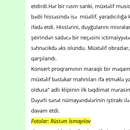
etdirdi.Hər bir rəsm sanki, müxtəlif musi
bədii hissəsində isə müəllif, yaradıcılığa 
ifadə etdi. Hisslərini, duyğularını misral
şeirindən sadəcə bir neçəsini ictimaiyyətə
səhnəcikdə əks olundu. Müxtəlif obrazlar,
qarşılandı.
Konsert proqramının maraqlı bir məqamı
müxtəlif bəstəkar mahnıları ifa etməklə 
oldusa" adlı klipinin ilk təqdimat mərasim
Dəyərli sənət nümayəndələrinin iştirakı il
davam etdi.
Fotolar: Rüstəm İsmayılov