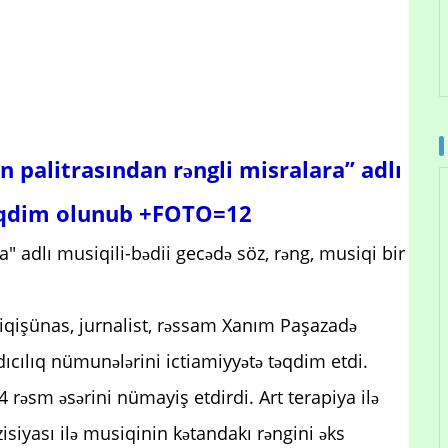
 palitrasından rəngli misralara” adlı
təqdim olunub +FOTO=12
" adlı musiqili-bədii gecədə söz, rəng, musiqi bir
usiqişünas, jurnalist, rəssam Xanım Paşazadə
ıcılıq nümunələrini ictiamiyyətə təqdim etdi.
4 rəsm əsərini nümayiş etdirdi. Art terapiya ilə
iyası ilə musiqinin kətandakı rəngini əks