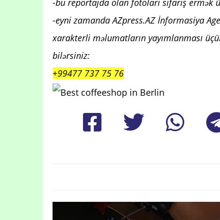
-bu reportajda olan fotoları sifariş ermək 
-eyni zamanda AZpress.AZ İnformasiya Ag
xarakterli məlumatların yayımlanması üçün
bilərsiniz:
+99477 737 75 76