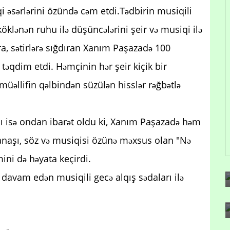
qi əsərlərini özündə cəm etdi.Tədbirin musiqili
köklənən ruhu ilə düşüncələrini şeir və musiqi ilə
ara, sətirlərə sığdıran Xanım Paşazadə 100
 təqdim etdi. Həmçinin hər şeir kiçik bir
müəllifin qəlbindən süzülən hisslər rəğbətlə
 isə ondan ibarət oldu ki, Xanım Paşazadə həm
yanaşı, söz və musiqisi özünə məxsus olan "Nə
ini də həyata keçirdi.
ə davam edən musiqili gecə alqış sədaları ilə