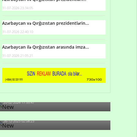
31-07-2026 23:34:05
Azərbaycan və Qırğızıstan prezidentlərin...
31-07-2026 22:40:10
Azərbaycan ilə Qırğızıstan arasında imza...
31-07-2026 21:05:21
Qulu Məhərrəmli: Sosial şəbəkələrdə söyüş niyə
artıb?
20-02-2026 17:55:47
Məni bura NAZİR GÖNDƏRİB - 1937-ci ildən
fəaliyyətdə olan və...
26-12-2025 02:08:23
-Ay qız, sən məhkəməni udmayacaqsan... Sən
bilirsən də, məni...