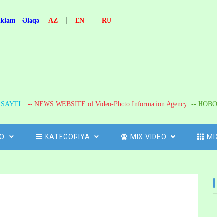
|
|
eklam
Əlaqə
AZ
EN
RU
R SAYTI
-- NEWS WEBSITE of Video-Photo Information Agency
-- НОВО
FO
KATEGORIYA
MIX VIDEO
MI