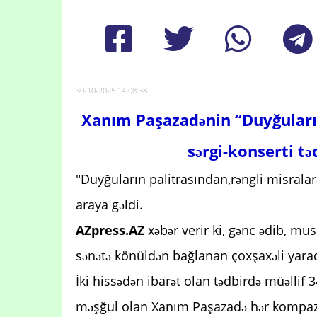
30-10-2025 14:08:38
Xanım Paşazadənin “Duyğuların
sərgi-konserti 
"Duyğuların palitrasından,rəngli misralara
araya gəldi.
AZpress.AZ
xəbər verir ki, gənc ədib, m
sənətə könüldən bağlanan çoxşaxəli yarad
İki hissədən ibarət olan tədbirdə müəllif 3
məşğul olan Xanım Paşazadə hər kompazis