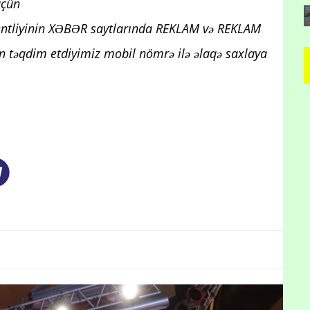
üçün
entliyinin XƏBƏR saytlarında REKLAM və REKLAM
 təqdim etdiyimiz mobil nömrə ilə əlaqə saxlaya