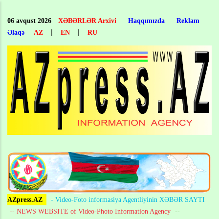
Skip
to
06 avqust 2026
XƏBƏRLƏR Arxivi
Haqqımızda
Reklam
main
|
|
Əlaqə
AZ
EN
RU
content
AZpress.AZ
- Video-Foto informasiya Agentliyinin XƏBƏR SAYTI
-- NEWS WEBSITE of Video-Photo Information Agency
--