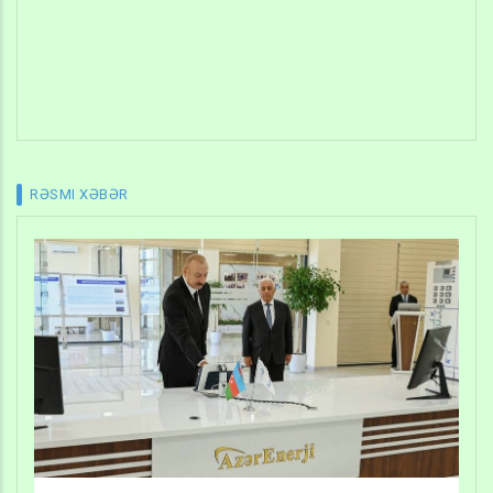
RƏSMI XƏBƏR