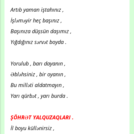
Artıb yaman iştahınız ,
İşləməyir heç başınız ,
Başınıza düşsün daşımız ,
Yığdığınız sərvət boyda .
Yorulub , barı dayanın ,
Əbləhsiniz , bir oyanın ,
Bu milləti aldatmayın ,
Yarı qürbət , yarı burda .
ŞÖHRƏT YALQUZAQLARI .
İl boyu küllənirsiz ,