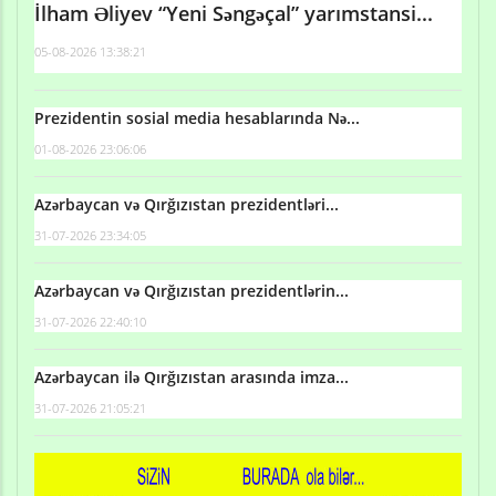
İlham Əliyev “Yeni Səngəçal” yarımstansi...
05-08-2026 13:38:21
Prezidentin sosial media hesablarında Nə...
01-08-2026 23:06:06
Azərbaycan və Qırğızıstan prezidentləri...
31-07-2026 23:34:05
Azərbaycan və Qırğızıstan prezidentlərin...
31-07-2026 22:40:10
Azərbaycan ilə Qırğızıstan arasında imza...
31-07-2026 21:05:21