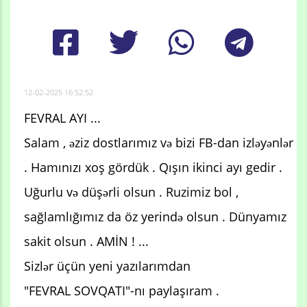
12-02-2025 16:52:52
FEVRAL AYI ...
Salam , əziz dostlarımız və bizi FB-dan izləyənlər
. Hamınızı xoş gördük . Qışın ikinci ayı gedir .
Uğurlu və düşərli olsun . Ruzimiz bol ,
sağlamlığımız da öz yerində olsun . Dünyamız
sakit olsun . AMİN ! ...
Sizlər üçün yeni yazılarımdan
"FEVRAL SOVQATI"-nı paylaşıram .