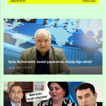
Qulu Məhərrəmli: Sosial şəbəkələrdə söyüş niyə artıb?
20-02-2026 17:55:47