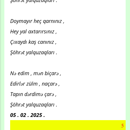
Şöhrət yalquzaqları .
Doymayır heç qarnınız ,
Hey yal axtarırsınız ,
Çıxaydı kaş canınız ,
Şöhrət yalquzaqları .
Nə edim , mən biçarə ,
Edirlər zülm , naçarə ,
Tapın dərdimə çarə ,
Şöhrət yalquzaqları .
05 . 02 . 2025 .