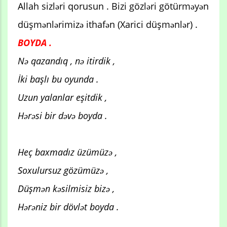
Allah sizləri qorusun . Bizi gözləri götürməyən
düşmənlərimizə ithafən (Xarici düşmənlər) .
BOYDA .
Nə qazandıq , nə itirdik ,
İki başlı bu oyunda .
Uzun yalanlar eşitdik ,
Hərəsi bir dəvə boyda .
Heç baxmadız üzümüzə ,
Soxulursuz gözümüzə ,
Düşmən kəsilmisiz bizə ,
Hərəniz bir dövlət boyda .