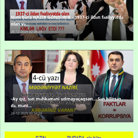
Məni bura NAZİR GÖNDƏRİB - 1937-ci ildən fəaliyyətdə
olan və...
26-12-2025 02:08:23
-Ay qız, sən məhkəməni udmayacaqsan... Sən bilirsən
də, məni...
26-12-2025 00:54:29