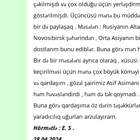
çəkilmişdi və çox olduğu üçün yerləşdirm
göstərilmişdi. Üçüncüsü mənə bu müddət ər
bir də paylaşaq . Məsələn : Rusiyanın Alt
Novosibirsk şəhərindən , Orta Asiyanın bi
dostlarım bunu ediblər. Buna görə mən ha
Bir də bir məsələni ayrıca olaraq , xüsusi
keçirilməsi üçün mənə çox böyük köməyi 
və qardaşım , gözəl şairimiz Asif Asimanı
həm həvəsləndirdi , həm də tək qoymadı 
Buna görə qardaşıma öz dərin təşəkkürlər
yaradıcılıq uğurları arzulayıram.
Hörmətlə : E. S .
28.04.2024.