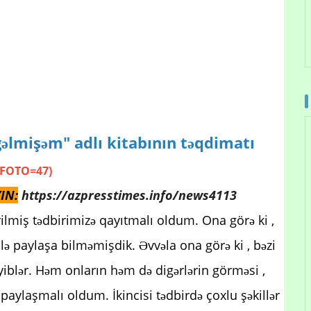
gəlmişəm" adlı kitabının təqdimatı
(FOTO=47)
IN:
https://azpresstimes.info/news4113
rilmiş tədbirimizə qayıtmalı oldum. Ona görə ki ,
ə paylaşa bilməmişdik. Əvvəla ona görə ki , bəzi
yiblər. Həm onların həm də digərlərin görməsi ,
aylaşmalı oldum. İkincisi tədbirdə çoxlu şəkillər