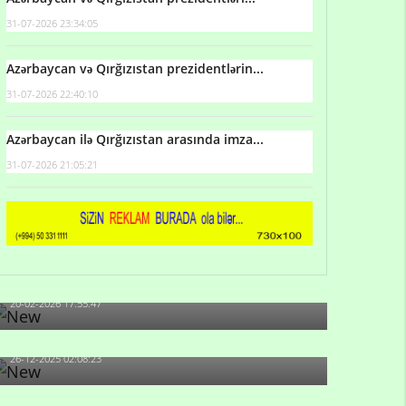
31-07-2026 23:34:05
Azərbaycan və Qırğızıstan prezidentlərin...
31-07-2026 22:40:10
Azərbaycan ilə Qırğızıstan arasında imza...
31-07-2026 21:05:21
Qulu Məhərrəmli: Sosial şəbəkələrdə söyüş niyə
artıb?
20-02-2026 17:55:47
Məni bura NAZİR GÖNDƏRİB - 1937-ci ildən
fəaliyyətdə olan və...
26-12-2025 02:08:23
-Ay qız, sən məhkəməni udmayacaqsan... Sən
bilirsən də, məni...