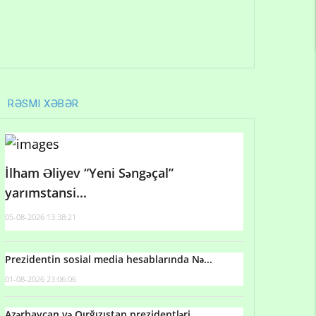
RƏSMI XƏBƏR
İlham Əliyev “Yeni Səngəçal”
yarımstansi...
05-08-2026 13:38:21
Prezidentin sosial media hesablarında Nə...
01-08-2026 23:06:06
Azərbaycan və Qırğızıstan prezidentləri...