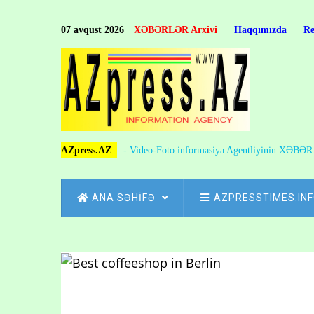
Skip
to
07 avqust 2026
XƏBƏRLƏR Arxivi
Haqqımızda
R
main
content
AZpress.AZ
- Video-Foto informasiya Agentliyinin XƏBƏ
MAIN
ANA SƏHİFƏ
AZPRESSTIMES.IN
NAVIGATION
Skip
to
Breadcrumb
main
content