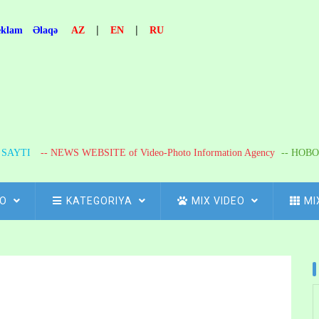
|
|
eklam
Əlaqə
AZ
EN
RU
R SAYTI
-- NEWS WEBSITE of Video-Photo Information Agency
-- НОВО
FO
KATEGORIYA
MIX VIDEO
MI