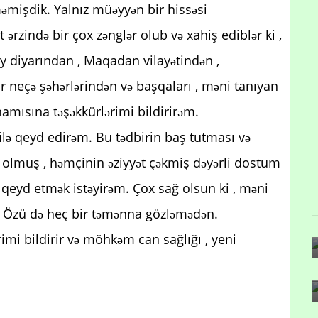
əmişdik. Yalnız müəyyən bir hissəsi
zində bir çox zənglər olub və xahiş ediblər ki ,
ay diyarından , Maqadan vilayətindən ,
r neçə şəhərlərindən və başqaları , məni tanıyan
mısına təşəkkürlərimi bildirirəm.
 ilə qeyd edirəm. Bu tədbirin baş tutması və
olmuş , həmçinin əziyyət çəkmiş dəyərli dostum
 qeyd etmək istəyirəm. Çox sağ olsun ki , məni
. Özü də heç bir təmənna gözləmədən.
imi bildirir və möhkəm can sağlığı , yeni