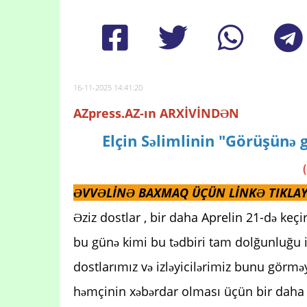
16-11-2025 14:41:20
AZpress.AZ-ın ARXİVİNDƏN
Elçin Səlimlinin "Görüşünə 
ƏVVƏLİNƏ BAXMAQ ÜÇÜN LİNKƏ TIKLAY
Əziz dostlar , bir daha Aprelin 21-də keçi
bu günə kimi bu tədbiri tam dolğunluğu il
dostlarımız və izləyicilərimiz bunu görmə
həmçinin xəbərdar olması üçün bir daha p