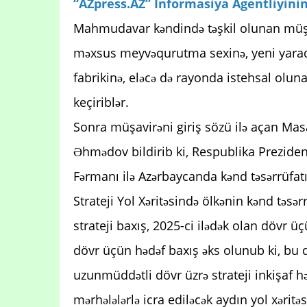
“AZpress.AZ” İnformasiya Agentliyinin
Mahmudavar kəndində təşkil olunan müşav
məxsus meyvəqurutma sexinə, yeni yaradı
fabrikinə, eləcə də rayonda istehsal olun
keçiriblər.
Sonra müşavirəni giriş sözü ilə açan Mas
Əhmədov bildirib ki, Respublika Prezident
Fərmanı ilə Azərbaycanda kənd təsərrüfat
Strateji Yol Xəritəsində ölkənin kənd təsərr
strateji baxış, 2025-ci ilədək olan dövr 
dövr üçün hədəf baxış əks olunub ki, bu 
uzunmüddətli dövr üzrə strateji inkişaf h
mərhələlərlə icra ediləcək aydın yol xərit