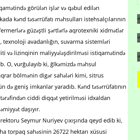
iqamətində görülən işlər və qəbul edilən
ada kənd təsərrüfatı məhsulları istehsalçılarının
fermerlərə güzəştli şərtlərlə aqrotexniki xidmətlər
n, texnoloji avadanlığın, suvarma sistemləri
diti və lizinqinin maliyyələşdirilməsi istiqamətində
b. O, vurğulayıb ki, ğlkəmizdə məhsul
aqrar bölmənin digər sahələri kimi, sitrus
üçün də geniş imkanlar yaradıb. Kənd təsərrüfatının
 tərəfindən ciddi diqqət yetirilməsi idxaldan
miyyət daşıyır.
direktoru Seymur Nuriyev çıxışında qeyd edib ki,
 ha torpaq sahəsinin 26722 hektarı xüsusi