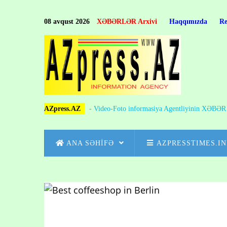
Skip
to
08 avqust 2026
XƏBƏRLƏR Arxivi
Haqqımızda
R
main
content
AZpress.AZ
- Video-Foto informasiya Agentliyinin XƏBƏ
MAIN
ANA SƏHİFƏ
AZPRESSTIMES.I
NAVIGATION
Skip
to
Breadcrumb
main
content