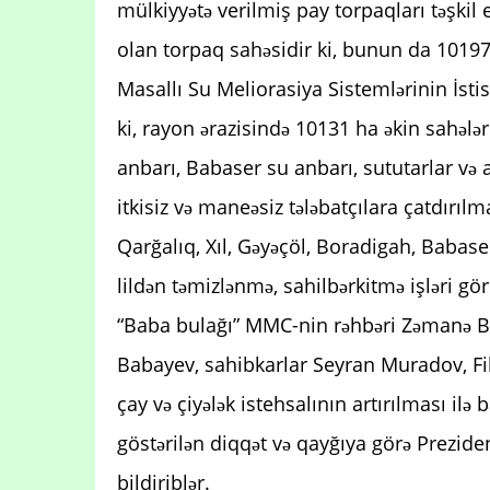
mülkiyyətə verilmiş pay torpaqları təşkil
olan torpaq sahəsidir ki, bunun da 10197 
Masallı Su Meliorasiya Sistemlərinin İsti
ki, rayon ərazisində 10131 ha əkin sahələ
anbarı, Babaser su anbarı, sututarlar və 
itkisiz və maneəsiz tələbatçılara çatdırıl
Qarğalıq, Xıl, Gəyəçöl, Boradigah, Babas
lildən təmizlənmə, sahilbərkitmə işləri gö
“Baba bulağı” MMC-nin rəhbəri Zəmanə Ba
Babayev, sahibkarlar Seyran Muradov, Fik
çay və çiyələk istehsalının artırılması ilə ba
göstərilən diqqət və qayğıya görə Prezide
bildiriblər.