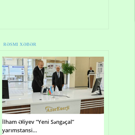
RƏSMI XƏBƏR
İlham Əliyev “Yeni Səngəçal”
yarımstansi...