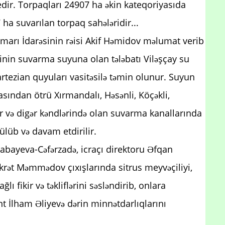
 edir. Torpaqları 24907 ha əkin kateqoriyasıda
ha suvarılan torpaq sahələridir...
smarı İdarəsinin rəisi Akif Həmidov məlumat verib
rinin suvarma suyuna olan tələbatı Viləşçay su
artezian quyuları vasitəsilə təmin olunur. Suyun
masından ötrü Xırmandalı, Həsənli, Köçəkli,
er və digər kəndlərində olan suvarma kanallarında
rülüb və davam etdirilir.
bayeva-Cəfərzadə, icraçı direktoru Əfqan
rət Məmmədov çıxışlarında sitrus meyvəçiliyi,
ğlı fikir və təkliflərini səsləndirib, onlara
nt İlham Əliyevə dərin minnətdarlıqlarını