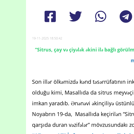
19-11-2025 18:50:42
“Sitrus, çay və çiyələk əkini ilə bağlı görül
m
Son illər ölkəmizdə kənd təsərrüfatının ink
olduğu kimi, Masallıda da sitrus meyvəçil
imkan yaradıb. Ənənəvi əkinçiliyə üstünlü
Noyabrın 19-da, Masallıda keçirilən “Sitrus
qarşıda duran vəzifələr” mövzusundakı z