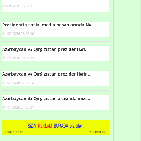
05-08-2026 13:38:21
Prezidentin sosial media hesablarında Nə...
01-08-2026 23:06:06
Azərbaycan və Qırğızıstan prezidentləri...
31-07-2026 23:34:05
Azərbaycan və Qırğızıstan prezidentlərin...
31-07-2026 22:40:10
Azərbaycan ilə Qırğızıstan arasında imza...
31-07-2026 21:05:21
Qulu Məhərrəmli: Sosial şəbəkələrdə söyüş niyə