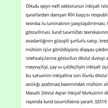
Ölkədə qeyri-neft sektorunun inkişafı ist
qərarlardan danışan RİH başçısı respublik
texnika ilə təminatının yaxşılaşdırılması, 
göstərilməsi, kənd təsərrüfatı texnikasını
avadanlığının güzəştli şərtlərlə satışı, kre
mühüm işlər görüldüyünü diqqətə çatdırı
istehsalçılarına göstərilən dövlət dəstəyi 
meyvəçiliyi, çay və çəltikçiliyin inkişafı 
bu sahəsinin inkişafına son illərdə dövlət
asılılığı azaltmaq baxımından mühüm əhə
Masallı Dövlət Aqrar İnkişaf Mərkəzinin 
rayonda kənd təsərrüfatına yararlı 32519