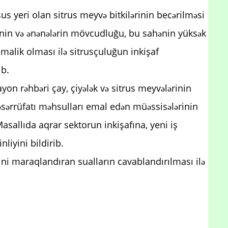
s yeri olan sitrus meyvə bitkilərinin becərilməsi
itinin və ənənələrin mövcudluğu, bu sahənin yüksək
a malik olması ilə sitrusçuluğun inkişaf
ilib.
on rəhbəri çay, çiyələk və sitrus meyvələrinin
təsərrüfatı məhsulları emal edən müəssisələrinin
 Masallıda aqrar sektorun inkişafına, yeni iş
liyini bildirib.
ini maraqlandıran sualların cavablandırılması ilə