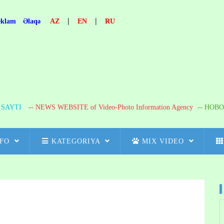
|
|
eklam
Əlaqə
AZ
EN
RU
R SAYTI
-- NEWS WEBSITE of Video-Photo Information Agency
-- НОВО
NFO
KATEGORIYA
MIX VIDEO