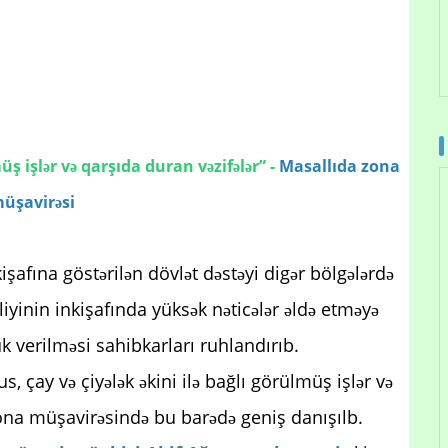
müş işlər və qarşıda duran vəzifələr” -
Masallıda zona
üşavirəsi
işafına göstərilən dövlət dəstəyi digər bölgələrdə
iyinin inkişafında yüksək nəticələr əldə etməyə
k verilməsi sahibkarları ruhlandırıb.
, çay və çiyələk əkini ilə bağlı görülmüş işlər və
ona müşavirəsində bu barədə geniş danışılb.