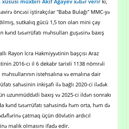
 xüsusi müxbiri Akif Ağayev xəbər verir
ki,
irə öncəsi iştirakçılar “Baba Bulağı” MMC-yə
lmış, sutkalıq gücü 1,5 ton olan mini çay
an kənd təsərrüfatı məhsulları guşəsinə baxış
allı Rayon İcra Hakmiyyətinin başçısı Araz
inin 2016-cı il 6 dekabr tarixli 1138 nömrəli
ı məhsullarının istehsalına və emalına dair
üfatı sahəsinin inkişafı ilə bağlı 2020-ci ilədək
üçün uzunmüddətli baxış və 2025-ci ildən sonrakı
da kənd təsərrüfatı sahəsində həm orta, həm də
ədəflərinə çatmaq üçün dövlətin ardıcıl
əsinə malik olmasını ifadə edir.