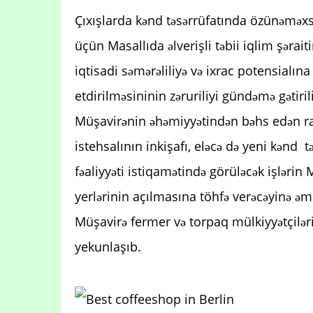
Çıxışlarda kənd təsərrüfatında özünəməxsu
üçün Masallıda əlverişli təbii iqlim şəra
iqtisadi səmərəliliyə və ixrac potensialın
etdirilməsininin zəruriliyi gündəmə gətir
Müşavirənin əhəmiyyətindən bəhs edən ray
istehsalının inkişafı, eləcə də yeni kənd 
fəaliyyəti istiqamətində görüləcək işlərin
yerlərinin açılmasına töhfə verəcəyinə əmin
Müşavirə fermer və torpaq mülkiyyətçilər
yekunlaşıb.