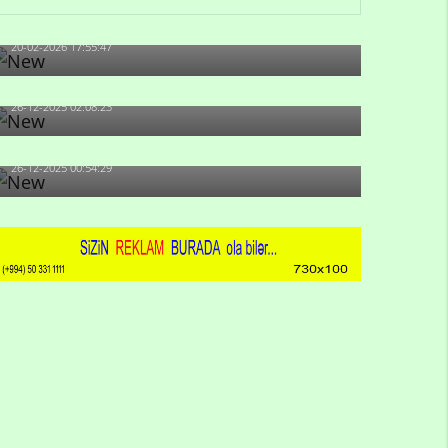
artıb?
20-02-2026 17:55:47
Məni bura NAZİR GÖNDƏRİB - 1937-ci ildən
fəaliyyətdə olan və...
26-12-2025 02:08:23
-Ay qız, sən məhkəməni udmayacaqsan... Sən
bilirsən də, məni...
26-12-2025 00:54:29